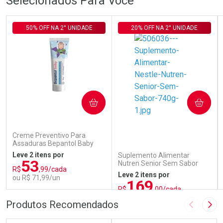
Selecionados Para Você
50% OFF NA 2° UNIDADE
20% OFF NA 2° UNIDADE
COMPRAR
COMPRAR
Creme Preventivo Para
Assaduras Bepantol Baby
Toy Story Personagens
Leve 2 itens por
Suplemento Alimentar
Sortidos 120g
53
Nutren Senior Sem Sabor
R$
,99/cada
740g
Leve 2 itens por
ou R$ 71,99/un
169
R$
,00/cada
ou R$ 187,77/un
FECHAR
FECHAR
FEC
FEC
Produtos Recomendados
Imagem A
Pró
Laboratório
Laboratório
Por Menos
Por Menos