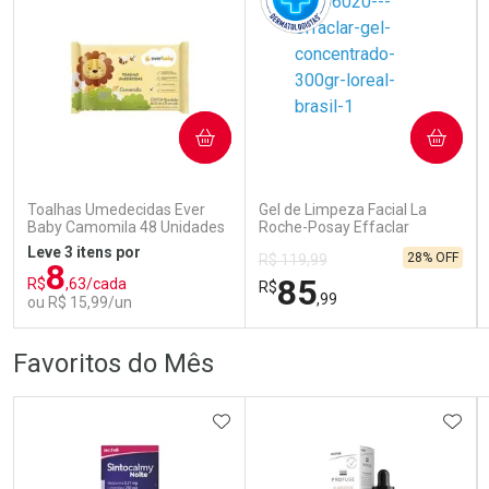
COMPRAR
COMPRAR
Ativar Desconto
Ativar Desconto
Comprar sem Desconto
Comprar sem Desconto
Comprar sem Desconto
Comprar sem Desconto
Toalhas Umedecidas Ever
Gel de Limpeza Facial La
Por R$ 153,99/cada
Por R$ 104,79/cada
Por R$ 153,99/cada
Por R$ 104,79/cada
Baby Camomila 48 Unidades
Roche-Posay Effaclar
Concentrado 300g
Leve 3 itens por
28% OFF
R$ 119,99
8
85
R$
,63/cada
R$
,99
ou R$ 15,99/un
FECHAR
FECHAR
FEC
FEC
Favoritos do Mês
Laboratório
Dermaclub
Por Menos
Por Menos
ADICIONAR AOS FAVORITOS
ADIC