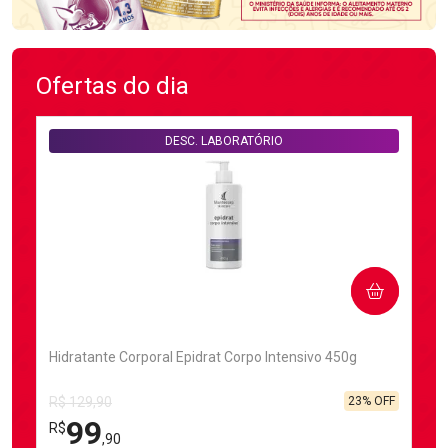
Ofertas do dia
DESC. LABORATÓRIO
COMPRAR
Hidratante Corporal Epidrat Corpo Intensivo 450g
23% OFF
R$ 129,90
99
R$
,90