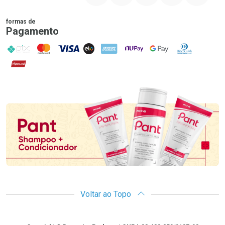
formas de
Pagamento
PIX
MasterCard
VISA
ELO
AMEX
NuPay
Google Pay
Diners Club
Hipercard
Promoção em Destaque
Voltar ao Topo