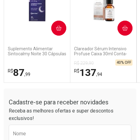
COMPRAR
COMPRAR
Ativar Desconto
Ativar Desconto
Comprar sem Desconto
Comprar sem Desconto
Comprar sem Desconto
Comprar sem Desconto
Suplemento Alimentar
Clareador Sérum Intensivo
Por R$ 15,99/cada
Por R$ 85,99/cada
Por R$ 15,99/cada
Por R$ 85,99/cada
Sintocalmy Noite 30 Cápsulas
Profuse Caixa 30ml Conta-
Gotas
40% OFF
R$ 229,90
87
137
R$
R$
,99
,94
Tudo sobre a Drogarias Pacheco
FECHAR
FECHAR
FEC
FEC
Laboratório
Laboratório
Por Menos
Por Menos
Cadastre-se para receber novidades
Receba as melhores ofertas e super descontos
exclusivos!
Preencha o formulário abaixo para receber 
Nome