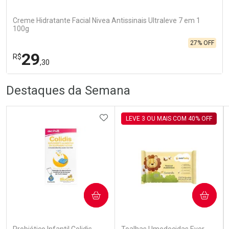
Creme Hidratante Facial Nivea Antissinais Ultraleve 7 em 1
100g
27% OFF
29
R$
,30
R
R
FECHA
FECHA
Destaques da Semana
Laboratório
Por Menos
ADICIONAR AOS FAVORITOS
LEVE 3 OU MAIS COM 40% OFF
COMPRAR
COMPRAR
Ativar Desconto