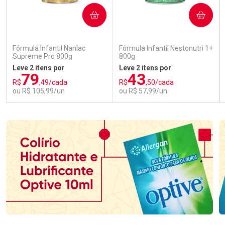
COMPRAR
COMPRAR
Fórmula Infantil Nanlac
Fórmula Infantil Nestonutri 1+
Supreme Pro 800g
800g
Leve 2 itens por
Leve 2 itens por
79
43
R$
,49/cada
R$
,50/cada
ou R$ 105,99/un
ou R$ 57,99/un
FECHAR
FECHAR
FEC
FEC
Laboratório
Laboratório
Por Menos
Por Menos
Ativar Desconto
Ativar Desconto