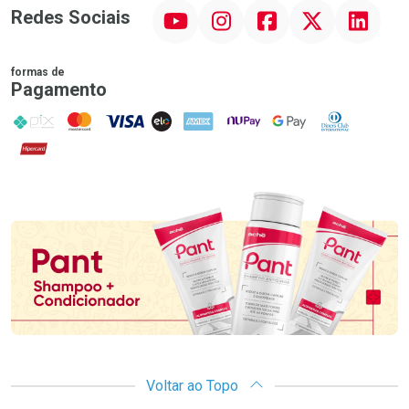
YouTube
Instagram
Facebook
Twitter
Linkedin
Redes Sociais
formas de
Pagamento
PIX
MasterCard
VISA
ELO
AMEX
NuPay
Google Pay
Diners Club
Hipercard
Promoção em Destaque
Voltar ao Topo