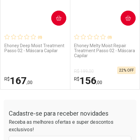
COMPRAR
COMPRAR
(0)
(0)
Ehoney Deep Moist Treatment
Ehoney Melty Moist Repair
Passo 02 - Máscara Capilar
Treatment Passo 02 - Máscara
Capilar
Ativar Desconto
Ativar Desconto
22% OFF
R$ 199,00
Comprar sem Desconto
Comprar sem Desconto
167
156
R$
Comprar sem Desconto
R$
Comprar sem Desconto
Por R$ 160,00/cada
Por R$ 150,00/cada
,00
,00
Por R$ 160,00/cada
Por R$ 150,00/cada
FECHAR
FECHAR
F
F
Tudo sobre a Drogarias Pacheco
Cadastre-se para receber novidades
Laboratório
Por Menos
Laboratório
Por Menos
Receba as melhores ofertas e super descontos
exclusivos!