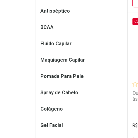
Antisséptico
C
BCAA
L
P
Fluido Capilar
Maquiagem Capilar
Pomada Para Pele
Spray de Cabelo
Du
às
Colágeno
Gel Facial
R$