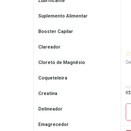
Lubrificante
L
P
Suplemento Alimentar
Booster Capilar
Clareador
Ge
Cloreto de Magnésio
Coqueteleira
R$
R$
Creatina
Delineador
Emagrecedor