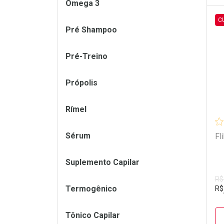
Ômega 3
C
Pré Shampoo
L
P
Pré-Treino
Própolis
Rímel
Sérum
Fl
Suplemento Capilar
R$
Termogênico
R$
Tônico Capilar