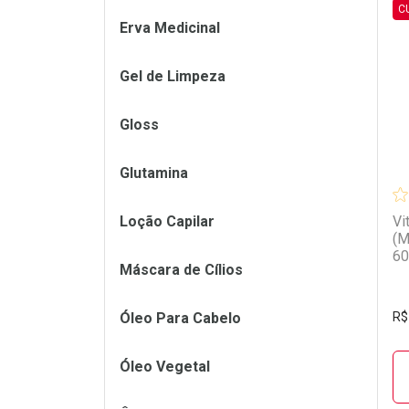
C
Erva Medicinal
L
P
Gel de Limpeza
Gloss
Glutamina
Loção Capilar
Vi
(M
60
Máscara de Cílios
Óleo Para Cabelo
R$
Óleo Vegetal