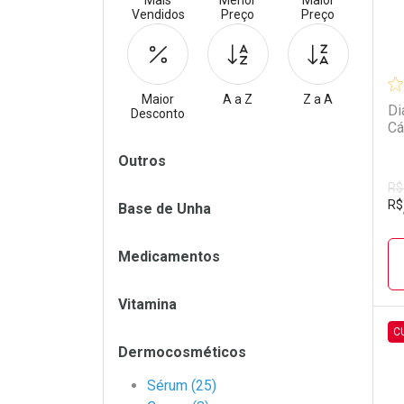
Mais
Menor
Maior
Vendidos
Preço
Preço
Maior
A a Z
Z a A
Di
Desconto
Cá
Filtros
Outros
R$
R$
Base de Unha
Medicamentos
Vitamina
C
Dermocosméticos
L
P
Sérum (25)