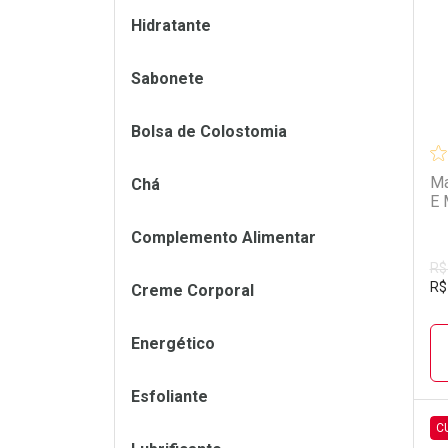
Hidratante
Sabonete
Bolsa de Colostomia
Ma
Chá
E 
Complemento Alimentar
R$
R$
Creme Corporal
Energético
Esfoliante
C