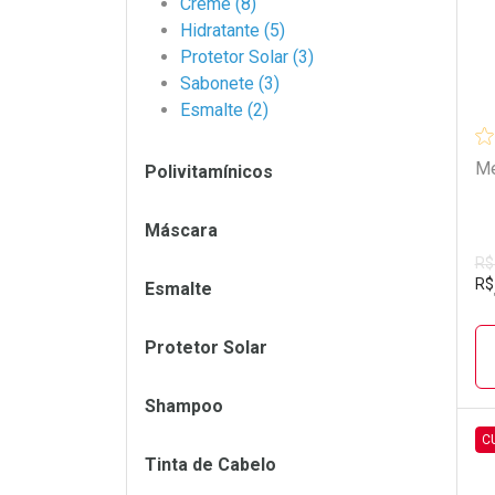
Creme (8)
Hidratante (5)
Protetor Solar (3)
Sabonete (3)
Esmalte (2)
Me
Polivitamínicos
Máscara
R$
R$
Esmalte
Protetor Solar
Shampoo
C
Tinta de Cabelo
L
P