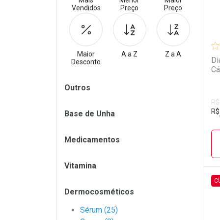
Mais
Menor
Maior
Vendidos
Preço
Preço
Maior
A a Z
Z a A
Di
Desconto
Cá
Filtros
Outros
R$
R$
Base de Unha
Medicamentos
Vitamina
C
Dermocosméticos
L
P
Sérum (25)