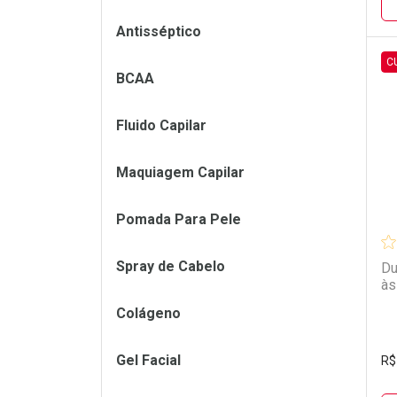
Antisséptico
C
BCAA
L
P
Fluido Capilar
Maquiagem Capilar
Pomada Para Pele
Spray de Cabelo
Du
às
Colágeno
Gel Facial
R$