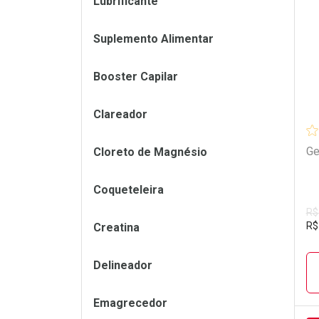
Lubrificante
L
P
Suplemento Alimentar
Booster Capilar
Clareador
Ge
Cloreto de Magnésio
Coqueteleira
R$
R$
Creatina
Delineador
Emagrecedor