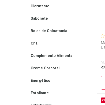
Hidratante
Sabonete
Bolsa de Colostomia
Ma
Chá
E 
Complemento Alimentar
R$
R$
Creme Corporal
Energético
Esfoliante
C