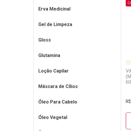
C
Erva Medicinal
L
P
Gel de Limpeza
Gloss
Glutamina
Loção Capilar
Vi
(M
60
Máscara de Cílios
Óleo Para Cabelo
R$
Óleo Vegetal