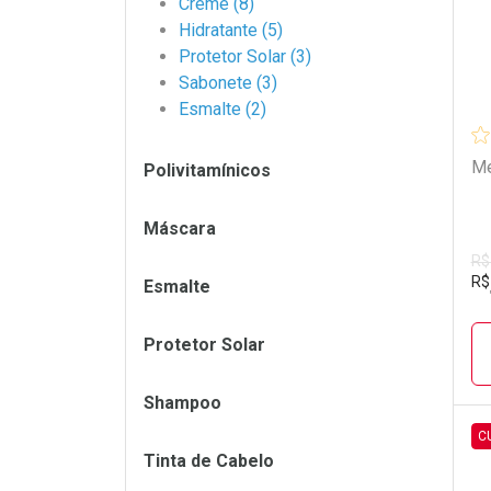
Creme (8)
Hidratante (5)
Protetor Solar (3)
Sabonete (3)
Esmalte (2)
Me
Polivitamínicos
Máscara
R$
R$
Esmalte
Protetor Solar
Shampoo
C
Tinta de Cabelo
L
P