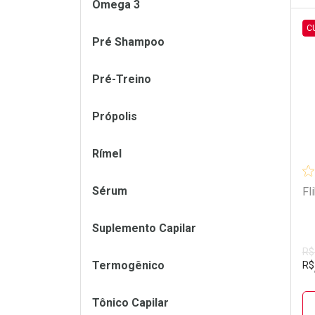
Ômega 3
C
Pré Shampoo
L
P
Pré-Treino
Própolis
Rímel
Sérum
Fl
Suplemento Capilar
R$
Termogênico
R$
Tônico Capilar