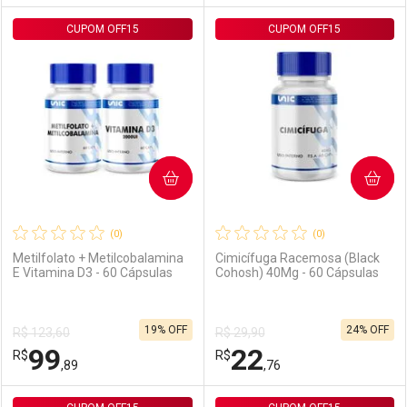
CUPOM OFF15
FECHAR
FECHAR
CUPOM OFF15
F
F
Laboratório
Por Menos
Laboratório
Por Menos
COMPRAR
COMPRAR
(0)
(0)
Metilfolato + Metilcobalamina
Cimicífuga Racemosa (Black
E Vitamina D3 - 60 Cápsulas
Cohosh) 40Mg - 60 Cápsulas
Ativar Desconto
Ativar Desconto
19% OFF
24% OFF
R$ 123,60
R$ 29,90
Comprar sem Desconto
Comprar sem Desconto
99
22
R$
Comprar sem Desconto
R$
Comprar sem Desconto
Por R$ 35,09/cada
Por R$ 36,30/cada
,89
,76
Por R$ 35,09/cada
Por R$ 36,30/cada