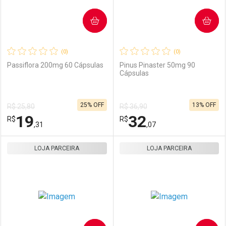
COMPRAR
COMPRAR
(0)
(0)
Passiflora 200mg 60 Cápsulas
Pinus Pinaster 50mg 90
Cápsulas
Ativar Desconto
Ativar Desconto
25% OFF
13% OFF
R$ 25,80
R$ 36,90
Comprar sem Desconto
Comprar sem Desconto
19
32
R$
Comprar sem Desconto
R$
Comprar sem Desconto
Por R$ 39,33/cada
Por R$ 26,02/cada
,31
,07
Por R$ 39,33/cada
Por R$ 26,02/cada
LOJA PARCEIRA
FECHAR
FECHAR
LOJA PARCEIRA
F
F
Laboratório
Por Menos
Laboratório
Por Menos