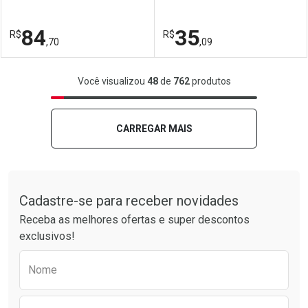
Comprar sem Desconto
Comprar sem Desconto
84
35
R$
Comprar sem Desconto
R$
Comprar sem Desconto
Por R$ 33,65/cada
Por R$ 47,08/cada
,70
,09
Por R$ 33,65/cada
Por R$ 47,08/cada
FECHAR
FECHAR
F
F
Você visualizou
48
de
762
produtos
Laboratório
Por Menos
Laboratório
Por Menos
CARREGAR MAIS
Tudo sobre a Drogarias Pacheco
Cadastre-se para receber novidades
Receba as melhores ofertas e super descontos
exclusivos!
Preencha o formulário abaixo para receber 
Nome
Ativar Desconto
Ativar Desconto