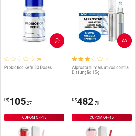
Laboratório
Por Menos
Laboratório
Por Menos
COMPRAR
COMPRAR
(0)
(2)
Probiótico Kefir 30 Doses
Alprostadil mais ativos contra
Disfunção 15g
Ativar Desconto
Ativar Desconto
Comprar sem Desconto
Comprar sem Desconto
105
482
R$
Comprar sem Desconto
R$
Comprar sem Desconto
Por R$ 107,69/cada
Por R$ 310,97/cada
,27
,79
Por R$ 107,69/cada
Por R$ 310,97/cada
CUPOM OFF15
FECHAR
FECHAR
CUPOM OFF15
F
F
Laboratório
Por Menos
Laboratório
Por Menos