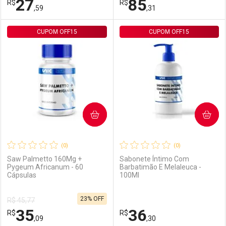
27
85
R$
Comprar sem Desconto
R$
Comprar sem Desconto
Por R$ 197,12/cada
Por R$ 68,64/cada
,59
,31
Por R$ 197,12/cada
Por R$ 68,64/cada
CUPOM OFF15
FECHAR
FECHAR
CUPOM OFF15
F
F
Laboratório
Por Menos
Laboratório
Por Menos
COMPRAR
COMPRAR
(0)
(0)
Saw Palmetto 160Mg +
Sabonete Íntimo Com
Pygeum Africanum - 60
Barbatimão E Melaleuca -
Cápsulas
100Ml
Ativar Desconto
Ativar Desconto
23% OFF
R$ 45,77
Comprar sem Desconto
Comprar sem Desconto
35
36
R$
Comprar sem Desconto
R$
Comprar sem Desconto
Por R$ 27,59/cada
Por R$ 85,31/cada
,09
,30
Por R$ 27,59/cada
Por R$ 85,31/cada