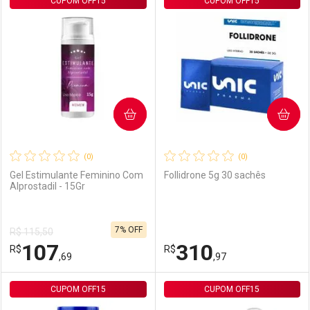
CUPOM OFF15
FECHAR
FECHAR
CUPOM OFF15
F
F
Laboratório
Por Menos
Laboratório
Por Menos
COMPRAR
COMPRAR
(0)
(0)
Gel Estimulante Feminino Com
Follidrone 5g 30 sachês
Alprostadil - 15Gr
Ativar Desconto
Ativar Desconto
7% OFF
R$ 115,50
Comprar sem Desconto
Comprar sem Desconto
107
310
R$
Comprar sem Desconto
R$
Comprar sem Desconto
Por R$ 99,89/cada
Por R$ 22,76/cada
,69
,97
Por R$ 99,89/cada
Por R$ 22,76/cada
CUPOM OFF15
FECHAR
FECHAR
CUPOM OFF15
F
F