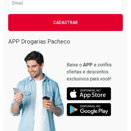
Comprar sem Desconto
Comprar sem Desconto
Email
Comprar sem Desconto
Comprar sem Desconto
Por R$ 84,70/cada
Por R$ 35,09/cada
Por R$ 84,70/cada
Por R$ 35,09/cada
CADASTRAR
APP Drogarias Pacheco
Baixe o
APP
e confira
ofertas e descontos
exclusivos para você!