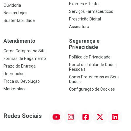
Exames e Testes
Ouvidoria
Serviços Farmacêuticos
Nossas Lojas
Prescrição Digital
Sustentabilidade
Assinatura
Atendimento
Segurança e
Privacidade
Como Comprar no Site
Política de Privacidade
Formas de Pagamento
Portal do Titular de Dados
Prazo de Entrega
Pessoais
Reembolso
Como Protegemos os Seus
Troca ou Devolução
Dados
Marketplace
Configuração de Cookies
YouTube
Instagram
Facebook
Twitter
Linkedin
Redes Sociais