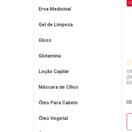
C
Erva Medicinal
L
P
Gel de Limpeza
Gloss
Glutamina
Loção Capilar
Vi
(M
60
Máscara de Cílios
Óleo Para Cabelo
R$
Óleo Vegetal