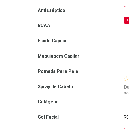
Antisséptico
C
BCAA
L
P
Fluido Capilar
Maquiagem Capilar
Pomada Para Pele
Spray de Cabelo
Du
às
Colágeno
Gel Facial
R$