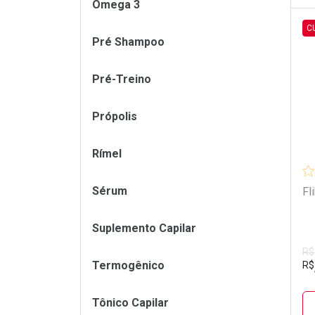
Ômega 3
C
Pré Shampoo
L
P
Pré-Treino
Própolis
Rímel
Sérum
Fl
Suplemento Capilar
R$
Termogênico
R$
Tônico Capilar