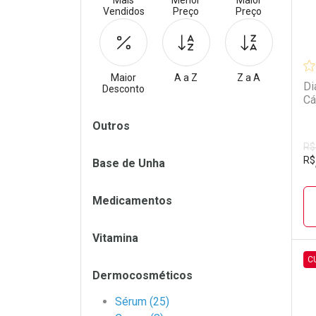
Mais
Menor
Maior
Vendidos
Preço
Preço
Maior
A a Z
Z a A
Di
Desconto
Cá
Filtros
Outros
R$
R$
Base de Unha
Medicamentos
Vitamina
C
Dermocosméticos
L
P
Sérum (25)