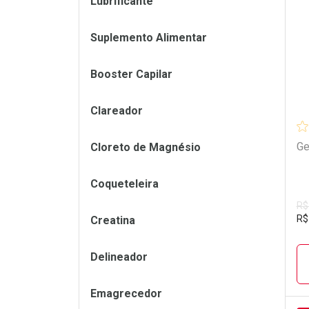
Lubrificante
L
P
Suplemento Alimentar
Booster Capilar
Clareador
Ge
Cloreto de Magnésio
Coqueteleira
R$
R$
Creatina
Delineador
Emagrecedor