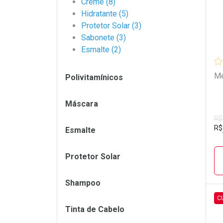
Creme (8)
Hidratante (5)
Protetor Solar (3)
Sabonete (3)
Esmalte (2)
Me
Polivitamínicos
Máscara
R$
R$
Esmalte
Protetor Solar
Shampoo
C
Tinta de Cabelo
L
P