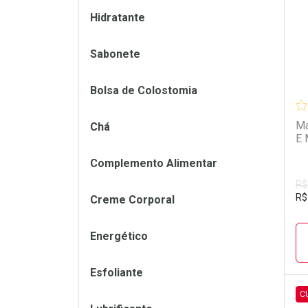
Hidratante
Sabonete
Bolsa de Colostomia
Ma
Chá
E 
Complemento Alimentar
R$
R$
Creme Corporal
Energético
Esfoliante
C