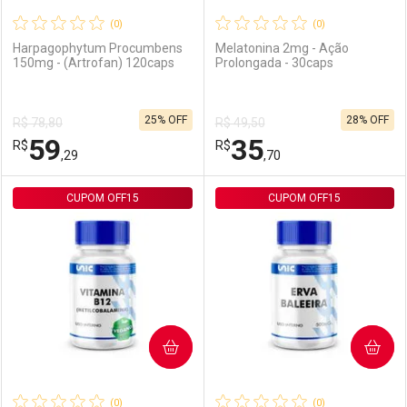
(0)
(0)
Harpagophytum Procumbens
Melatonina 2mg - Ação
150mg - (Artrofan) 120caps
Prolongada - 30caps
Ativar Desconto
Ativar Desconto
25% OFF
28% OFF
R$ 78,80
R$ 49,50
Comprar sem Desconto
Comprar sem Desconto
59
35
R$
Comprar sem Desconto
R$
Comprar sem Desconto
Por R$ 40,84/cada
Por R$ 87,12/cada
,29
,70
Por R$ 40,84/cada
Por R$ 87,12/cada
CUPOM OFF15
FECHAR
FECHAR
CUPOM OFF15
F
F
Laboratório
Por Menos
Laboratório
Por Menos
COMPRAR
COMPRAR
(0)
(0)