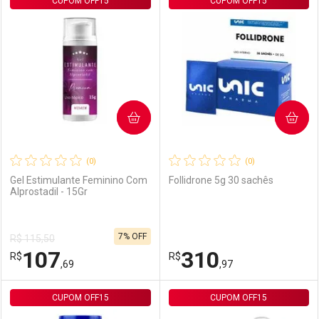
CUPOM OFF15
FECHAR
FECHAR
CUPOM OFF15
F
F
Laboratório
Por Menos
Laboratório
Por Menos
COMPRAR
COMPRAR
(0)
(0)
Gel Estimulante Feminino Com
Follidrone 5g 30 sachês
Alprostadil - 15Gr
Ativar Desconto
Ativar Desconto
7% OFF
R$ 115,50
Comprar sem Desconto
Comprar sem Desconto
107
310
R$
Comprar sem Desconto
R$
Comprar sem Desconto
Por R$ 99,89/cada
Por R$ 22,76/cada
,69
,97
Por R$ 99,89/cada
Por R$ 22,76/cada
CUPOM OFF15
FECHAR
FECHAR
CUPOM OFF15
F
F