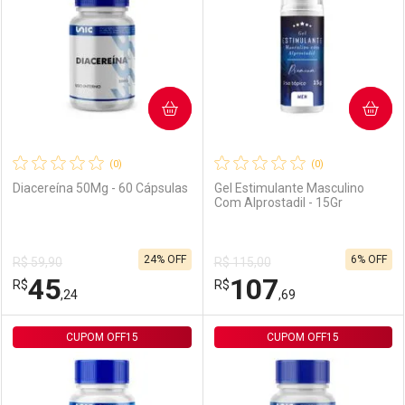
COMPRAR
COMPRAR
(0)
(0)
Diacereína 50Mg - 60 Cápsulas
Gel Estimulante Masculino
Com Alprostadil - 15Gr
24% OFF
6% OFF
R$ 59,90
R$ 115,00
45
107
R$
R$
,24
,69
CUPOM OFF15
FECHAR
FECHAR
CUPOM OFF15
F
F
Laboratório
Por Menos
Laboratório
Por Menos