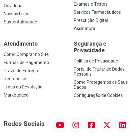
Exames e Testes
Ouvidoria
Serviços Farmacêuticos
Nossas Lojas
Prescrição Digital
Sustentabilidade
Assinatura
Atendimento
Segurança e
Privacidade
Como Comprar no Site
Política de Privacidade
Formas de Pagamento
Portal do Titular de Dados
Prazo de Entrega
Pessoais
Reembolso
Como Protegemos os Seus
Troca ou Devolução
Dados
Marketplace
Configuração de Cookies
YouTube
Instagram
Facebook
Twitter
Linkedin
Redes Sociais