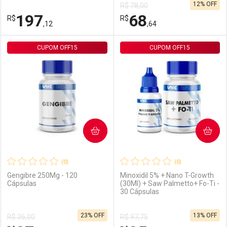
12% OFF
R$ 78,00
Comprar sem Desconto
Comprar sem Desconto
197
68
R$
Comprar sem Desconto
R$
Comprar sem Desconto
Por R$ 488,40/cada
Por R$ 31,89/cada
,12
,64
Por R$ 488,40/cada
Por R$ 31,89/cada
CUPOM OFF15
FECHAR
FECHAR
CUPOM OFF15
F
F
Laboratório
Por Menos
Laboratório
Por Menos
COMPRAR
COMPRAR
(0)
(0)
Gengibre 250Mg - 120
Minoxidil 5% + Nano T-Growth
Cápsulas
(30Ml) + Saw Palmetto+ Fo-Ti -
30 Cápsulas
Ativar Desconto
Ativar Desconto
23% OFF
13% OFF
R$ 36,00
R$ 97,75
Comprar sem Desconto
Comprar sem Desconto