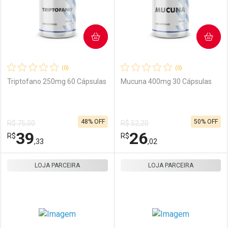
COMPRAR
COMPRAR
(0)
(0)
Triptofano 250mg 60 Cápsulas
Mucuna 400mg 30 Cápsulas
Ativar Desconto
Ativar Desconto
48% OFF
50% OFF
R$ 75,00
R$ 52,20
Comprar sem Desconto
Comprar sem Desconto
39
26
R$
Comprar sem Desconto
R$
Comprar sem Desconto
Por R$ 48,39/cada
Por R$ 48,39/cada
,33
,02
Por R$ 48,39/cada
Por R$ 48,39/cada
LOJA PARCEIRA
FECHAR
FECHAR
LOJA PARCEIRA
F
F
Laboratório
Por Menos
Laboratório
Por Menos