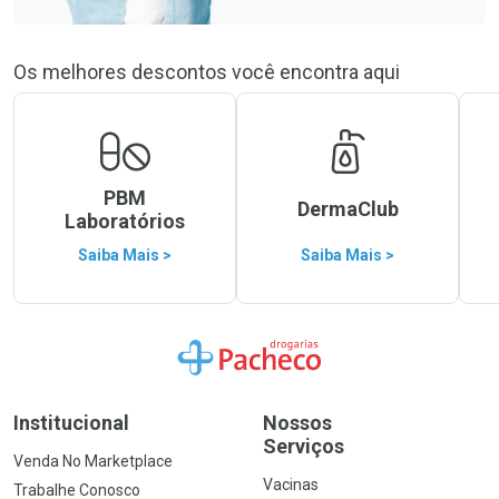
Os melhores descontos você encontra aqui
PBM
DermaClub
Laboratórios
Saiba Mais >
Saiba Mais >
Ir para a Home
Institucional
Nossos
Serviços
Venda No Marketplace
Vacinas
Trabalhe Conosco