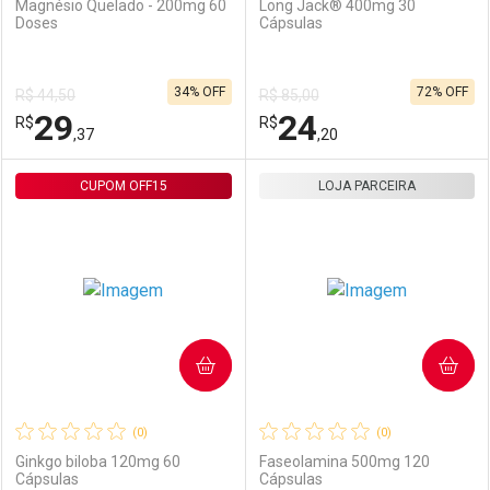
Magnésio Quelado - 200mg 60
Long Jack® 400mg 30
Doses
Cápsulas
Ativar Desconto
Ativar Desconto
34% OFF
72% OFF
R$ 44,50
R$ 85,00
Comprar sem Desconto
Comprar sem Desconto
29
24
R$
Comprar sem Desconto
R$
Comprar sem Desconto
Por R$ 61,60/cada
Por R$ 44,66/cada
,37
,20
Por R$ 61,60/cada
Por R$ 44,66/cada
CUPOM OFF15
FECHAR
FECHAR
LOJA PARCEIRA
F
F
Laboratório
Por Menos
Laboratório
Por Menos
COMPRAR
COMPRAR
(0)
(0)
Ginkgo biloba 120mg 60
Faseolamina 500mg 120
Cápsulas
Cápsulas