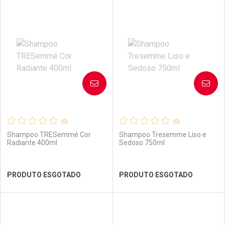
FECHAR
FECHAR
FEC
FEC
Laboratório
Por Menos
Laboratório
Por Menos
AVISE-ME
AVISE-ME
(0)
(0)
Shampoo TRESemmé Cor
Shampoo Tresemme Liso e
Radiante 400ml
Sedoso 750ml
Ver Desconto Convênio
Ver Desconto Convênio
PRODUTO ESGOTADO
PRODUTO ESGOTADO
FECHAR
FECHAR
FEC
FEC