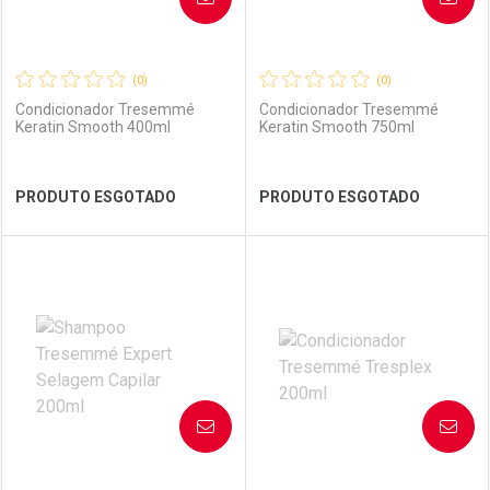
(0)
(0)
Condicionador Tresemmé
Condicionador Tresemmé
Keratin Smooth 400ml
Keratin Smooth 750ml
Ver Desconto Convênio
Ver Desconto Convênio
PRODUTO ESGOTADO
PRODUTO ESGOTADO
FECHAR
FECHAR
FEC
FEC
Laboratório
Por Menos
Laboratório
Por Menos
AVISE-ME
AVISE-ME