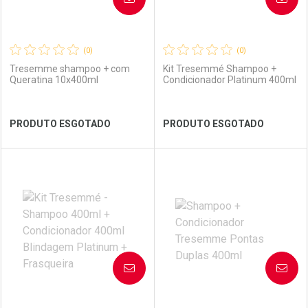
(0)
(0)
Tresemme shampoo + com
Kit Tresemmé Shampoo +
Queratina 10x400ml
Condicionador Platinum 400ml
Ver Desconto Convênio
Ver Desconto Convênio
PRODUTO ESGOTADO
PRODUTO ESGOTADO
FECHAR
FECHAR
FEC
FEC
Laboratório
Por Menos
Laboratório
Por Menos
AVISE-ME
AVISE-ME