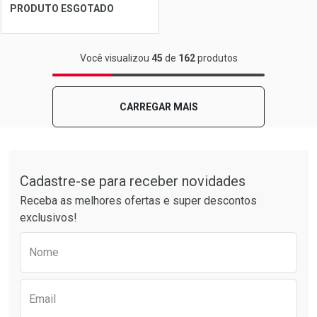
Ver Desconto Convênio
Ver Desconto Convênio
PRODUTO ESGOTADO
FECHAR
FECHAR
Você visualizou
45
de
162
produtos
Laboratório
Por Menos
CARREGAR MAIS
Tudo sobre a Drogarias Pacheco
Cadastre-se para receber novidades
Receba as melhores ofertas e super descontos
exclusivos!
Preencha o formulário abaixo para receber 
Nome
Ver Desconto Convênio
Email