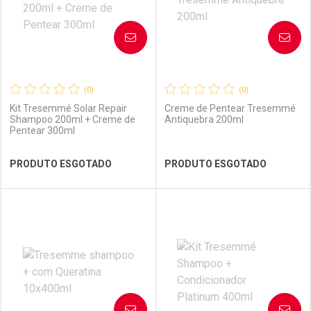
AVISE-ME
AVISE-ME
(0)
(0)
Kit Tresemmé Solar Repair
Creme de Pentear Tresemmé
Shampoo 200ml + Creme de
Antiquebra 200ml
Pentear 300ml
Ver Desconto Convênio
Ver Desconto Convênio
PRODUTO ESGOTADO
PRODUTO ESGOTADO
FECHAR
FECHAR
FEC
FEC
Laboratório
Por Menos
Laboratório
Por Menos
AVISE-ME
AVISE-ME