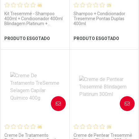
(0)
(0)
Kit Tresemmé - Shampoo
Shampoo + Condicionador
400ml + Condicionador 400ml
Tresemme Pontas Duplas
Blindagem Platinum +
400ml
Frasqueira
Ver Desconto Convênio
Ver Desconto Convênio
PRODUTO ESGOTADO
PRODUTO ESGOTADO
FECHAR
FECHAR
FEC
FEC
Laboratório
Por Menos
Laboratório
Por Menos
AVISE-ME
AVISE-ME
(0)
(0)
Creme De Tratamento
Creme de Pentear Tresemmé