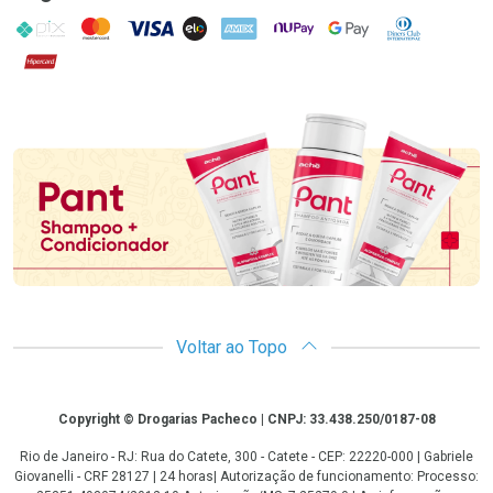
PIX
MasterCard
VISA
ELO
AMEX
NuPay
Google Pay
Diners Club
Hipercard
Promoção em Destaque
Voltar ao Topo
Copyright
Copyright © Drogarias Pacheco | CNPJ: 33.438.250/0187-08
Rio de Janeiro - RJ: Rua do Catete, 300 - Catete - CEP: 22220-000 | Gabriele
Giovanelli - CRF 28127 | 24 horas| Autorização de funcionamento: Processo: