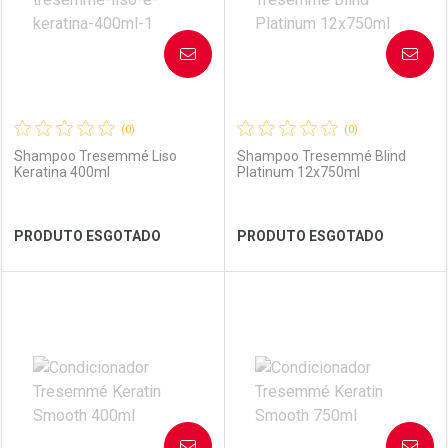
AVISE-ME
AVISE-ME
(0)
(0)
Shampoo Tresemmé Liso
Shampoo Tresemmé Blind
Keratina 400ml
Platinum 12x750ml
Ver Desconto Convênio
Ver Desconto Convênio
PRODUTO ESGOTADO
PRODUTO ESGOTADO
FECHAR
FECHAR
FEC
FEC
Laboratório
Por Menos
Laboratório
Por Menos
AVISE-ME
AVISE-ME