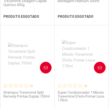
TreSemme Selagem Capilar
Blindagem Platinum 300ml
Químico 400g
Ver Desconto Convênio
Ver Desconto Convênio
PRODUTO ESGOTADO
PRODUTO ESGOTADO
FECHAR
FECHAR
FEC
FEC
Laboratório
Por Menos
Laboratório
Por Menos
AVISE-ME
AVISE-ME
(0)
(0)
Shampoo Tresemmé Split
Super Condicionador 1 Minuto
Remedy Pontas Duplas 750ml
Tresemmé Efeito Primer Lisos
170ml