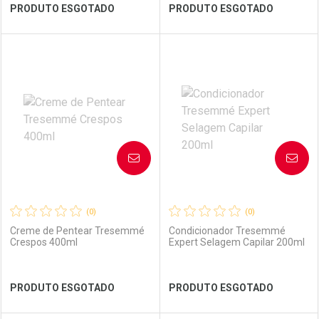
Ver Desconto Convênio
Ver Desconto Convênio
PRODUTO ESGOTADO
PRODUTO ESGOTADO
FECHAR
FECHAR
FEC
FEC
Laboratório
Por Menos
Laboratório
Por Menos
AVISE-ME
AVISE-ME
(0)
(0)
Creme de Pentear Tresemmé
Condicionador Tresemmé
Crespos 400ml
Expert Selagem Capilar 200ml
Ver Desconto Convênio
Ver Desconto Convênio
PRODUTO ESGOTADO
PRODUTO ESGOTADO