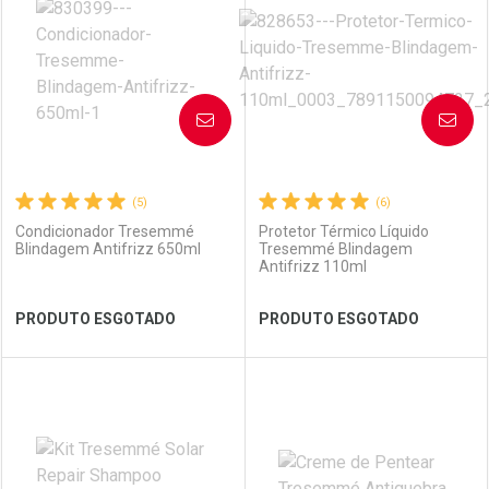
Laboratório
Por Menos
Laboratório
Por Menos
AVISE-ME
AVISE-ME
(5)
(6)
Condicionador Tresemmé
Protetor Térmico Líquido
Blindagem Antifrizz 650ml
Tresemmé Blindagem
Antifrizz 110ml
Ver Desconto Convênio
Ver Desconto Convênio
PRODUTO ESGOTADO
PRODUTO ESGOTADO
FECHAR
FECHAR
FEC
FEC
Laboratório
Por Menos
Laboratório
Por Menos