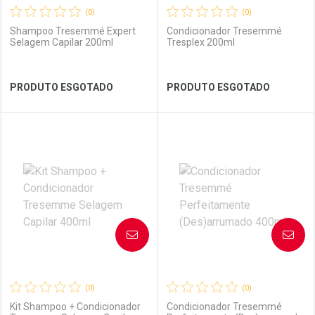
(0)
(0)
Shampoo Tresemmé Expert
Condicionador Tresemmé
Selagem Capilar 200ml
Tresplex 200ml
Ver Desconto Convênio
Ver Desconto Convênio
PRODUTO ESGOTADO
PRODUTO ESGOTADO
FECHAR
FECHAR
FEC
FEC
Laboratório
Por Menos
Laboratório
Por Menos
AVISE-ME
AVISE-ME
(0)
(0)
Kit Shampoo + Condicionador
Condicionador Tresemmé