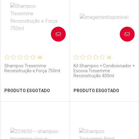
Laboratório
Por Menos
Laboratório
Por Menos
AVISE-ME
AVISE-ME
(0)
(0)
Shampoo Tresemme
Kit Shampoo + Condicionador +
Reconstrução e Força 750ml
Escova Tresemme
Reconstrução 400ml
Ver Desconto Convênio
Ver Desconto Convênio
PRODUTO ESGOTADO
PRODUTO ESGOTADO
FECHAR
FECHAR
FEC
FEC
Laboratório
Por Menos
Laboratório
Por Menos