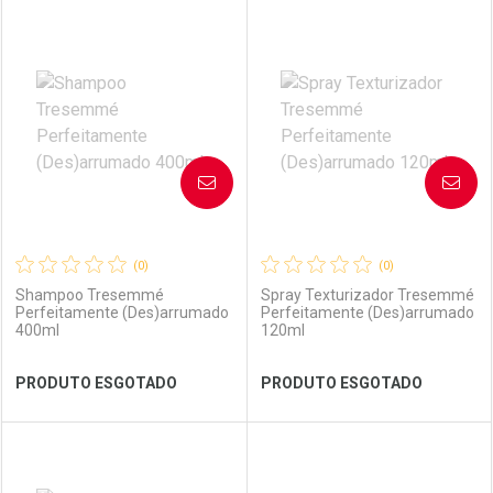
Por R$ 21,90/cada
Por R$ 25,99/cada
FECHAR
FECHAR
FEC
FEC
Laboratório
Por Menos
Laboratório
Por Menos
AVISE-ME
AVISE-ME
(0)
(0)
Shampoo Tresemmé
Spray Texturizador Tresemmé
Perfeitamente (Des)arrumado
Perfeitamente (Des)arrumado
400ml
120ml
Ver Desconto Convênio
Ver Desconto Convênio
PRODUTO ESGOTADO
PRODUTO ESGOTADO
FECHAR
FECHAR
FEC
FEC