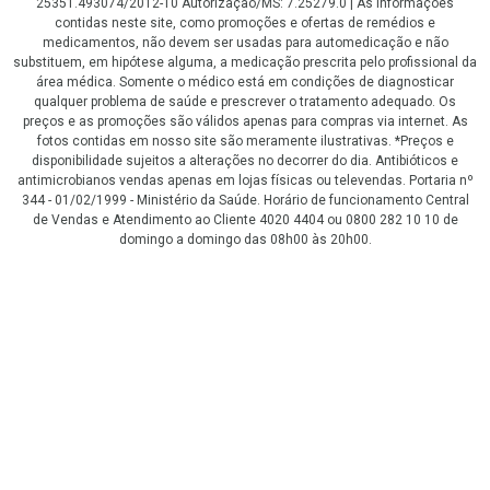
25351.493074/2012-10 Autorização/MS: 7.25279.0 | As informações
contidas neste site, como promoções e ofertas de remédios e
medicamentos, não devem ser usadas para automedicação e não
substituem, em hipótese alguma, a medicação prescrita pelo profissional da
área médica. Somente o médico está em condições de diagnosticar
qualquer problema de saúde e prescrever o tratamento adequado. Os
preços e as promoções são válidos apenas para compras via internet. As
fotos contidas em nosso site são meramente ilustrativas. *Preços e
disponibilidade sujeitos a alterações no decorrer do dia. Antibióticos e
antimicrobianos vendas apenas em lojas físicas ou televendas. Portaria nº
344 - 01/02/1999 - Ministério da Saúde. Horário de funcionamento Central
de Vendas e Atendimento ao Cliente 4020 4404 ou 0800 282 10 10 de
domingo a domingo das 08h00 às 20h00.
LGPD Aceite os Cookies