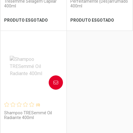
Tresemme Selagem Capilar
Perfeitamente (Des)arrumado
400ml
400ml
Ver Desconto Convênio
Ver Desconto Convênio
PRODUTO ESGOTADO
PRODUTO ESGOTADO
FECHAR
FECHAR
FEC
FEC
Laboratório
Por Menos
Laboratório
Por Menos
AVISE-ME
(0)
Shampoo TRESemmé Oil
Radiante 400ml