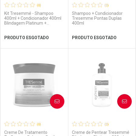
(0)
(0)
Kit Tresemmé - Shampoo
Shampoo + Condicionador
400ml + Condicionador 400ml
Tresemme Pontas Duplas
Blindagem Platinum +
400ml
Frasqueira
Ver Desconto Convênio
Ver Desconto Convênio
PRODUTO ESGOTADO
PRODUTO ESGOTADO
FECHAR
FECHAR
FEC
FEC
Laboratório
Por Menos
Laboratório
Por Menos
AVISE-ME
AVISE-ME
(0)
(0)
Creme De Tratamento
Creme de Pentear Tresemmé