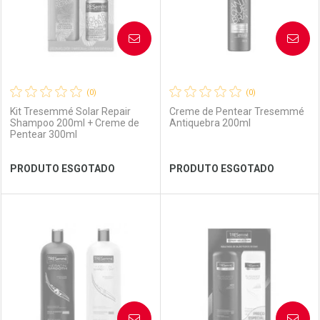
AVISE-ME
AVISE-ME
(0)
(0)
Kit Tresemmé Solar Repair
Creme de Pentear Tresemmé
Shampoo 200ml + Creme de
Antiquebra 200ml
Pentear 300ml
Ver Desconto Convênio
Ver Desconto Convênio
PRODUTO ESGOTADO
PRODUTO ESGOTADO
FECHAR
FECHAR
FEC
FEC
Laboratório
Por Menos
Laboratório
Por Menos
AVISE-ME
AVISE-ME