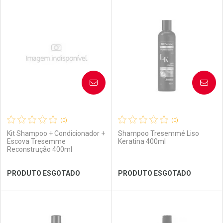
FECHAR
FECHAR
FEC
FEC
Laboratório
Por Menos
Laboratório
Por Menos
AVISE-ME
AVISE-ME
(0)
(0)
Kit Shampoo + Condicionador +
Shampoo Tresemmé Liso
Escova Tresemme
Keratina 400ml
Reconstrução 400ml
Ver Desconto Convênio
Ver Desconto Convênio
PRODUTO ESGOTADO
PRODUTO ESGOTADO
FECHAR
FECHAR
FEC
FEC