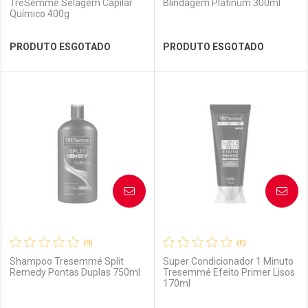
TreSemme Selagem Capilar
Blindagem Platinum 300ml
Químico 400g
Ver Desconto Convênio
Ver Desconto Convênio
PRODUTO ESGOTADO
PRODUTO ESGOTADO
FECHAR
FECHAR
FEC
FEC
Laboratório
Por Menos
Laboratório
Por Menos
AVISE-ME
AVISE-ME
(0)
(0)
Shampoo Tresemmé Split
Super Condicionador 1 Minuto
Remedy Pontas Duplas 750ml
Tresemmé Efeito Primer Lisos
170ml