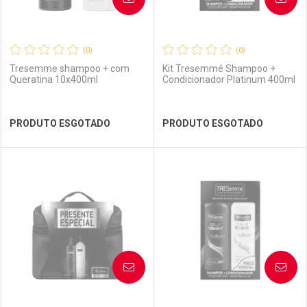
(0)
(0)
Tresemme shampoo + com
Kit Tresemmé Shampoo +
Queratina 10x400ml
Condicionador Platinum 400ml
Ver Desconto Convênio
Ver Desconto Convênio
PRODUTO ESGOTADO
PRODUTO ESGOTADO
FECHAR
FECHAR
FEC
FEC
Laboratório
Por Menos
Laboratório
Por Menos
AVISE-ME
AVISE-ME