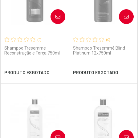
AVISE-ME
AVISE-ME
(0)
(0)
Shampoo Tresemme
Shampoo Tresemmé Blind
Reconstrução e Força 750ml
Platinum 12x750ml
Ver Desconto Convênio
Ver Desconto Convênio
PRODUTO ESGOTADO
PRODUTO ESGOTADO
FECHAR
FECHAR
FEC
FEC
Laboratório
Por Menos
Laboratório
Por Menos
AVISE-ME
AVISE-ME