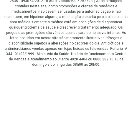
25351.493074/2012-10 Autorização/MS: 7.25279.0 | As informações
contidas neste site, como promoções e ofertas de remédios e
medicamentos, não devem ser usadas para automedicação e não
substituem, em hipótese alguma, a medicação prescrita pelo profissional da
área médica. Somente o médico está em condições de diagnosticar
qualquer problema de saúde e prescrever o tratamento adequado. Os
preços e as promoções são válidos apenas para compras via internet. As
fotos contidas em nosso site são meramente ilustrativas. *Preços e
disponibilidade sujeitos a alterações no decorrer do dia. Antibióticos e
antimicrobianos vendas apenas em lojas físicas ou televendas. Portaria nº
344 - 01/02/1999 - Ministério da Saúde. Horário de funcionamento Central
de Vendas e Atendimento ao Cliente 4020 4404 ou 0800 282 10 10 de
domingo a domingo das 08h00 às 20h00.
LGPD Aceite os Cookies