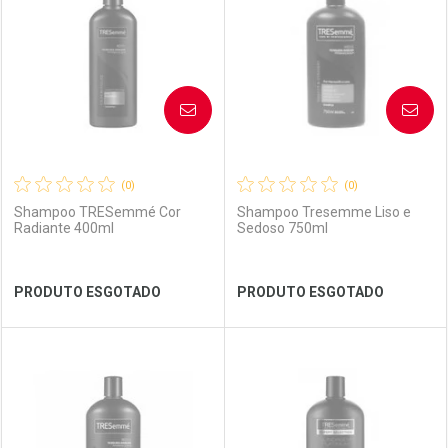
Laboratório
Por Menos
Laboratório
Por Menos
AVISE-ME
AVISE-ME
(0)
(0)
Shampoo TRESemmé Cor
Shampoo Tresemme Liso e
Radiante 400ml
Sedoso 750ml
Ver Desconto Convênio
Ver Desconto Convênio
PRODUTO ESGOTADO
PRODUTO ESGOTADO
FECHAR
FECHAR
FEC
FEC
Laboratório
Por Menos
Laboratório
Por Menos