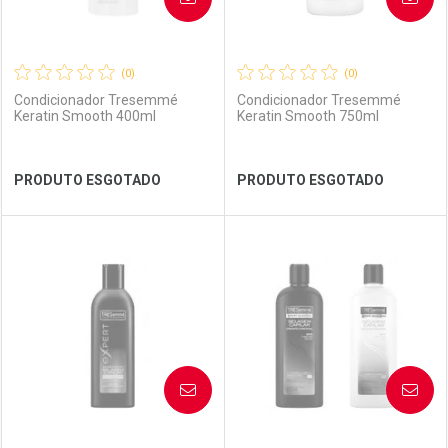
(0)
(0)
Condicionador Tresemmé
Condicionador Tresemmé
Keratin Smooth 400ml
Keratin Smooth 750ml
Ver Desconto Convênio
Ver Desconto Convênio
PRODUTO ESGOTADO
PRODUTO ESGOTADO
FECHAR
FECHAR
FEC
FEC
Laboratório
Por Menos
Laboratório
Por Menos
AVISE-ME
AVISE-ME