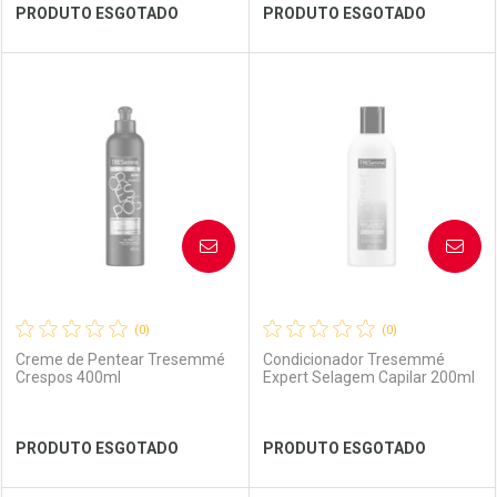
Ver Desconto Convênio
Ver Desconto Convênio
PRODUTO ESGOTADO
PRODUTO ESGOTADO
FECHAR
FECHAR
FEC
FEC
Laboratório
Por Menos
Laboratório
Por Menos
AVISE-ME
AVISE-ME
(0)
(0)
Creme de Pentear Tresemmé
Condicionador Tresemmé
Crespos 400ml
Expert Selagem Capilar 200ml
Ver Desconto Convênio
Ver Desconto Convênio
PRODUTO ESGOTADO
PRODUTO ESGOTADO