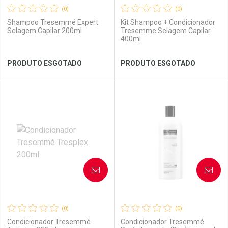
(0)
(0)
Shampoo Tresemmé Expert
Kit Shampoo + Condicionador
Selagem Capilar 200ml
Tresemme Selagem Capilar
400ml
Ver Desconto Convênio
Ver Desconto Convênio
PRODUTO ESGOTADO
PRODUTO ESGOTADO
FECHAR
FECHAR
FEC
FEC
Laboratório
Por Menos
Laboratório
Por Menos
AVISE-ME
AVISE-ME
(0)
(0)
Condicionador Tresemmé
Condicionador Tresemmé