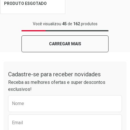
Ver Desconto Convênio
Ver Desconto Convênio
PRODUTO ESGOTADO
FECHAR
FECHAR
Você visualizou
45
de
162
produtos
Laboratório
Por Menos
CARREGAR MAIS
Tudo sobre a Drogarias Pacheco
Cadastre-se para receber novidades
Receba as melhores ofertas e super descontos
exclusivos!
Preencha o formulário abaixo para receber 
Nome
Ver Desconto Convênio
Email