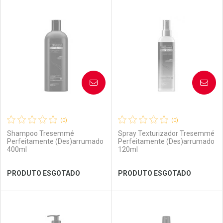
Por R$ 22,53/cada
Por R$ 25,99/cada
FECHAR
FECHAR
FEC
FEC
Laboratório
Por Menos
Laboratório
Por Menos
AVISE-ME
AVISE-ME
(0)
(0)
Shampoo Tresemmé
Spray Texturizador Tresemmé
Perfeitamente (Des)arrumado
Perfeitamente (Des)arrumado
400ml
120ml
Ver Desconto Convênio
Ver Desconto Convênio
PRODUTO ESGOTADO
PRODUTO ESGOTADO
FECHAR
FECHAR
FEC
FEC