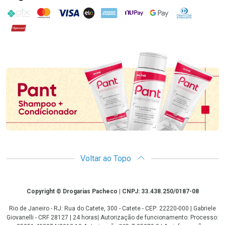
PIX
MasterCard
VISA
ELO
AMEX
NuPay
Google Pay
Diners Club
Hipercard
Promoção em Destaque
Voltar ao Topo
Copyright
Copyright © Drogarias Pacheco | CNPJ: 33.438.250/0187-08
Rio de Janeiro - RJ: Rua do Catete, 300 - Catete - CEP: 22220-000 | Gabriele
Giovanelli - CRF 28127 | 24 horas| Autorização de funcionamento: Processo: