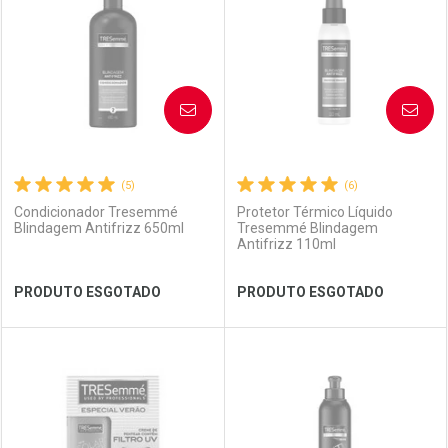
Laboratório
Por Menos
Laboratório
Por Menos
AVISE-ME
AVISE-ME
(5)
(6)
Condicionador Tresemmé
Protetor Térmico Líquido
Blindagem Antifrizz 650ml
Tresemmé Blindagem
Antifrizz 110ml
Ver Desconto Convênio
Ver Desconto Convênio
PRODUTO ESGOTADO
PRODUTO ESGOTADO
FECHAR
FECHAR
FEC
FEC
Laboratório
Por Menos
Laboratório
Por Menos