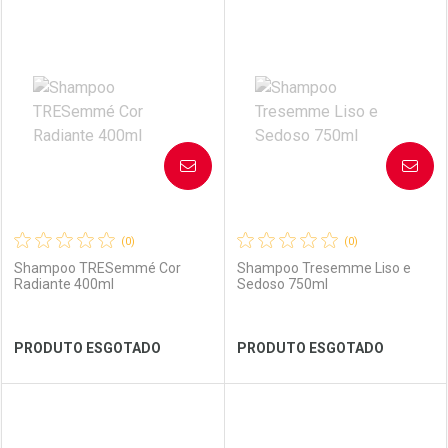
FECHAR
FECHAR
FEC
FEC
Laboratório
Por Menos
Laboratório
Por Menos
AVISE-ME
AVISE-ME
(0)
(0)
Shampoo TRESemmé Cor
Shampoo Tresemme Liso e
Radiante 400ml
Sedoso 750ml
Ver Desconto Convênio
Ver Desconto Convênio
PRODUTO ESGOTADO
PRODUTO ESGOTADO
FECHAR
FECHAR
FEC
FEC