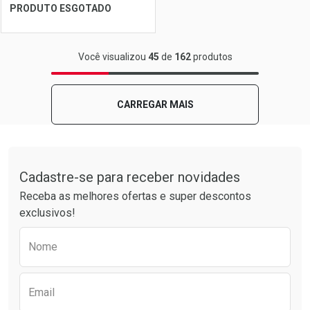
Ver Desconto Convênio
Ver Desconto Convênio
PRODUTO ESGOTADO
FECHAR
FECHAR
Você visualizou
45
de
162
produtos
Laboratório
Por Menos
CARREGAR MAIS
Tudo sobre a Drogarias Pacheco
Cadastre-se para receber novidades
Receba as melhores ofertas e super descontos
exclusivos!
Preencha o formulário abaixo para receber 
Nome
Ver Desconto Convênio
Email