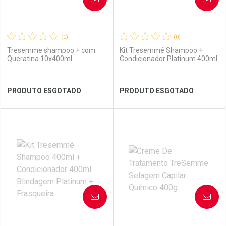
(0)
(0)
Tresemme shampoo + com
Kit Tresemmé Shampoo +
Queratina 10x400ml
Condicionador Platinum 400ml
Ver Desconto Convênio
Ver Desconto Convênio
PRODUTO ESGOTADO
PRODUTO ESGOTADO
FECHAR
FECHAR
FEC
FEC
Laboratório
Por Menos
Laboratório
Por Menos
AVISE-ME
AVISE-ME