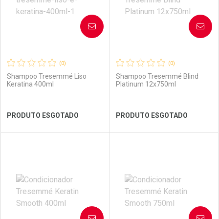
AVISE-ME
AVISE-ME
(0)
(0)
Shampoo Tresemmé Liso
Shampoo Tresemmé Blind
Keratina 400ml
Platinum 12x750ml
Ver Desconto Convênio
Ver Desconto Convênio
PRODUTO ESGOTADO
PRODUTO ESGOTADO
FECHAR
FECHAR
FEC
FEC
Laboratório
Por Menos
Laboratório
Por Menos
AVISE-ME
AVISE-ME