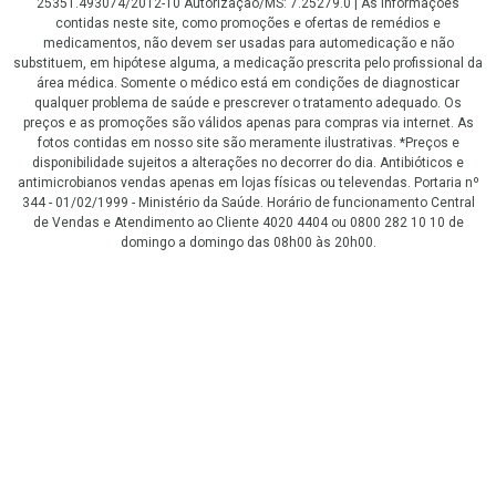
25351.493074/2012-10 Autorização/MS: 7.25279.0 | As informações
contidas neste site, como promoções e ofertas de remédios e
medicamentos, não devem ser usadas para automedicação e não
substituem, em hipótese alguma, a medicação prescrita pelo profissional da
área médica. Somente o médico está em condições de diagnosticar
qualquer problema de saúde e prescrever o tratamento adequado. Os
preços e as promoções são válidos apenas para compras via internet. As
fotos contidas em nosso site são meramente ilustrativas. *Preços e
disponibilidade sujeitos a alterações no decorrer do dia. Antibióticos e
antimicrobianos vendas apenas em lojas físicas ou televendas. Portaria nº
344 - 01/02/1999 - Ministério da Saúde. Horário de funcionamento Central
de Vendas e Atendimento ao Cliente 4020 4404 ou 0800 282 10 10 de
domingo a domingo das 08h00 às 20h00.
LGPD Aceite os Cookies