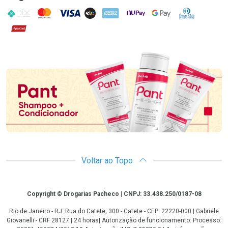
PIX
MasterCard
VISA
ELO
AMEX
NuPay
Google Pay
Diners Club
Hipercard
Promoção em Destaque
Voltar ao Topo
Copyright
Copyright © Drogarias Pacheco | CNPJ: 33.438.250/0187-08
Rio de Janeiro - RJ: Rua do Catete, 300 - Catete - CEP: 22220-000 | Gabriele
Giovanelli - CRF 28127 | 24 horas| Autorização de funcionamento: Processo: