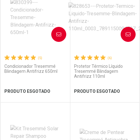
Laboratório
Por Menos
Laboratório
Por Menos
AVISE-ME
AVISE-ME
(5)
(6)
Condicionador Tresemmé
Protetor Térmico Líquido
Blindagem Antifrizz 650ml
Tresemmé Blindagem
Antifrizz 110ml
Ver Desconto Convênio
Ver Desconto Convênio
PRODUTO ESGOTADO
PRODUTO ESGOTADO
FECHAR
FECHAR
FEC
FEC
Laboratório
Por Menos
Laboratório
Por Menos