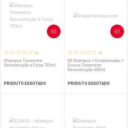
Laboratório
Por Menos
Laboratório
Por Menos
AVISE-ME
AVISE-ME
(0)
(0)
Shampoo Tresemme
Kit Shampoo + Condicionador +
Reconstrução e Força 750ml
Escova Tresemme
Reconstrução 400ml
Ver Desconto Convênio
Ver Desconto Convênio
PRODUTO ESGOTADO
PRODUTO ESGOTADO
FECHAR
FECHAR
FEC
FEC
Laboratório
Por Menos
Laboratório
Por Menos