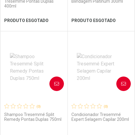
Tresemme Pontas Duplas
Blindagem Platinum 300ml
400ml
Ver Desconto Convênio
Ver Desconto Convênio
PRODUTO ESGOTADO
PRODUTO ESGOTADO
FECHAR
FECHAR
FEC
FEC
Laboratório
Por Menos
Laboratório
Por Menos
AVISE-ME
AVISE-ME
(0)
(0)
Shampoo Tresemmé Split
Condicionador Tresemmé
Remedy Pontas Duplas 750ml
Expert Selagem Capilar 200ml