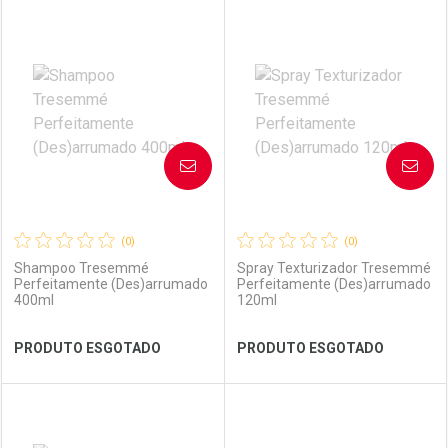
Por R$ 21,90/cada
Por R$ 25,99/cada
FECHAR
FECHAR
FEC
FEC
Laboratório
Por Menos
Laboratório
Por Menos
AVISE-ME
AVISE-ME
(0)
(0)
Shampoo Tresemmé
Spray Texturizador Tresemmé
Perfeitamente (Des)arrumado
Perfeitamente (Des)arrumado
400ml
120ml
Ver Desconto Convênio
Ver Desconto Convênio
PRODUTO ESGOTADO
PRODUTO ESGOTADO
FECHAR
FECHAR
FEC
FEC