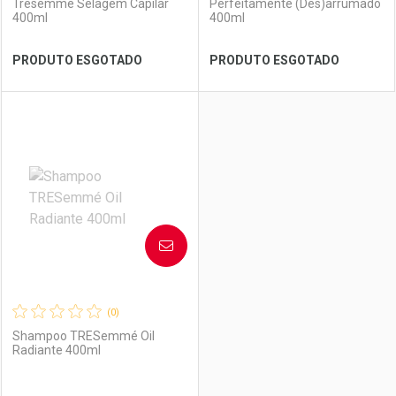
Tresemme Selagem Capilar
Perfeitamente (Des)arrumado
400ml
400ml
Ver Desconto Convênio
Ver Desconto Convênio
PRODUTO ESGOTADO
PRODUTO ESGOTADO
FECHAR
FECHAR
FEC
FEC
Laboratório
Por Menos
Laboratório
Por Menos
AVISE-ME
(0)
Shampoo TRESemmé Oil
Radiante 400ml