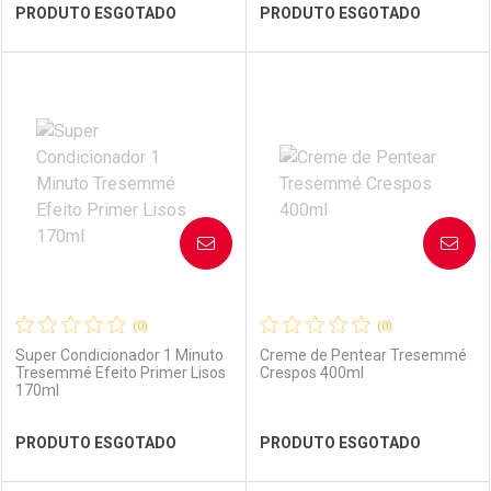
Ver Desconto Convênio
Ver Desconto Convênio
PRODUTO ESGOTADO
PRODUTO ESGOTADO
FECHAR
FECHAR
FEC
FEC
Laboratório
Por Menos
Laboratório
Por Menos
AVISE-ME
AVISE-ME
(0)
(0)
Super Condicionador 1 Minuto
Creme de Pentear Tresemmé
Tresemmé Efeito Primer Lisos
Crespos 400ml
170ml
Ver Desconto Convênio
Ver Desconto Convênio
PRODUTO ESGOTADO
PRODUTO ESGOTADO