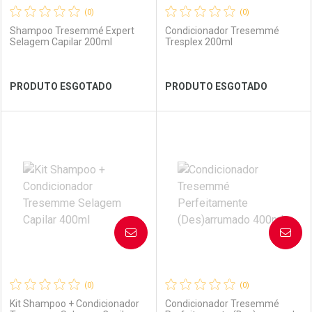
(0)
(0)
Shampoo Tresemmé Expert
Condicionador Tresemmé
Selagem Capilar 200ml
Tresplex 200ml
Ver Desconto Convênio
Ver Desconto Convênio
PRODUTO ESGOTADO
PRODUTO ESGOTADO
FECHAR
FECHAR
FEC
FEC
Laboratório
Por Menos
Laboratório
Por Menos
AVISE-ME
AVISE-ME
(0)
(0)
Kit Shampoo + Condicionador
Condicionador Tresemmé