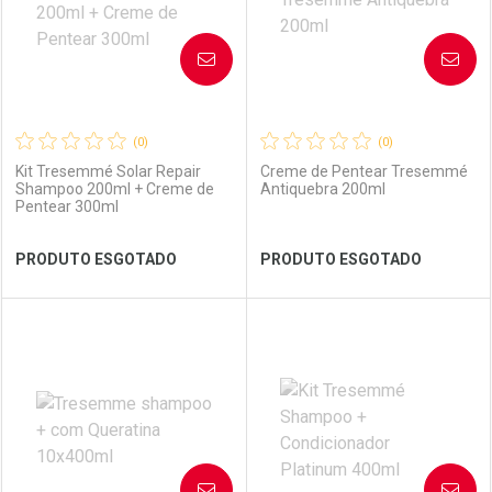
AVISE-ME
AVISE-ME
(0)
(0)
Kit Tresemmé Solar Repair
Creme de Pentear Tresemmé
Shampoo 200ml + Creme de
Antiquebra 200ml
Pentear 300ml
Ver Desconto Convênio
Ver Desconto Convênio
PRODUTO ESGOTADO
PRODUTO ESGOTADO
FECHAR
FECHAR
FEC
FEC
Laboratório
Por Menos
Laboratório
Por Menos
AVISE-ME
AVISE-ME