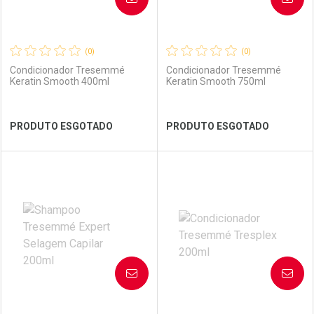
(0)
(0)
Condicionador Tresemmé
Condicionador Tresemmé
Keratin Smooth 400ml
Keratin Smooth 750ml
Ver Desconto Convênio
Ver Desconto Convênio
PRODUTO ESGOTADO
PRODUTO ESGOTADO
FECHAR
FECHAR
FEC
FEC
Laboratório
Por Menos
Laboratório
Por Menos
AVISE-ME
AVISE-ME