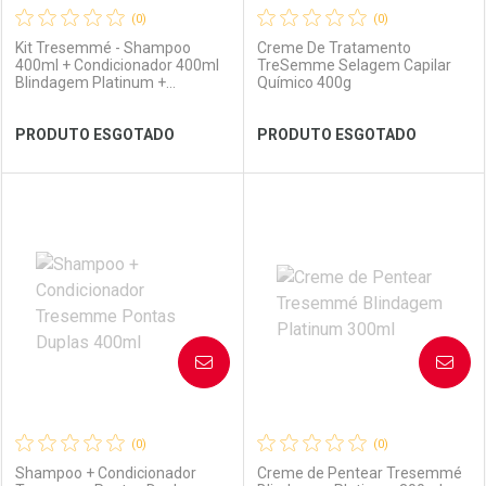
(0)
(0)
Kit Tresemmé - Shampoo
Creme De Tratamento
400ml + Condicionador 400ml
TreSemme Selagem Capilar
Blindagem Platinum +
Químico 400g
Frasqueira
Ver Desconto Convênio
Ver Desconto Convênio
PRODUTO ESGOTADO
PRODUTO ESGOTADO
FECHAR
FECHAR
FEC
FEC
Laboratório
Por Menos
Laboratório
Por Menos
AVISE-ME
AVISE-ME
(0)
(0)
Shampoo + Condicionador
Creme de Pentear Tresemmé