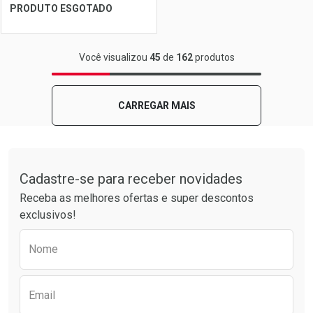
Ver Desconto Convênio
Ver Desconto Convênio
PRODUTO ESGOTADO
FECHAR
FECHAR
Você visualizou
45
de
162
produtos
Laboratório
Por Menos
CARREGAR MAIS
Tudo sobre a Drogarias Pacheco
Cadastre-se para receber novidades
Receba as melhores ofertas e super descontos
exclusivos!
Preencha o formulário abaixo para receber 
Nome
Ver Desconto Convênio
Email