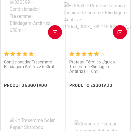
Laboratório
Por Menos
Laboratório
Por Menos
AVISE-ME
AVISE-ME
(5)
(6)
Condicionador Tresemmé
Protetor Térmico Líquido
Blindagem Antifrizz 650ml
Tresemmé Blindagem
Antifrizz 110ml
Ver Desconto Convênio
Ver Desconto Convênio
PRODUTO ESGOTADO
PRODUTO ESGOTADO
FECHAR
FECHAR
FEC
FEC
Laboratório
Por Menos
Laboratório
Por Menos