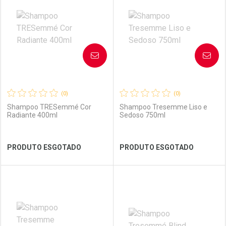
Laboratório
Por Menos
Laboratório
Por Menos
AVISE-ME
AVISE-ME
(0)
(0)
Shampoo TRESemmé Cor
Shampoo Tresemme Liso e
Radiante 400ml
Sedoso 750ml
Ver Desconto Convênio
Ver Desconto Convênio
PRODUTO ESGOTADO
PRODUTO ESGOTADO
FECHAR
FECHAR
FEC
FEC
Laboratório
Por Menos
Laboratório
Por Menos