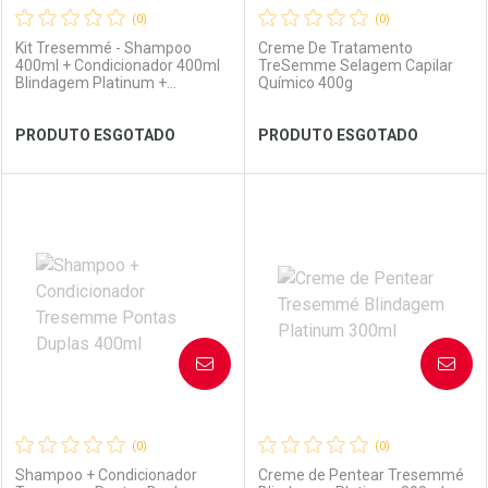
(0)
(0)
Kit Tresemmé - Shampoo
Creme De Tratamento
400ml + Condicionador 400ml
TreSemme Selagem Capilar
Blindagem Platinum +
Químico 400g
Frasqueira
Ver Desconto Convênio
Ver Desconto Convênio
PRODUTO ESGOTADO
PRODUTO ESGOTADO
FECHAR
FECHAR
FEC
FEC
Laboratório
Por Menos
Laboratório
Por Menos
AVISE-ME
AVISE-ME
(0)
(0)
Shampoo + Condicionador
Creme de Pentear Tresemmé