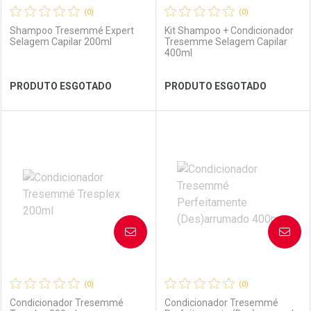
(0)
(0)
Shampoo Tresemmé Expert
Kit Shampoo + Condicionador
Selagem Capilar 200ml
Tresemme Selagem Capilar
400ml
Ver Desconto Convênio
Ver Desconto Convênio
PRODUTO ESGOTADO
PRODUTO ESGOTADO
FECHAR
FECHAR
FEC
FEC
Laboratório
Por Menos
Laboratório
Por Menos
AVISE-ME
AVISE-ME
(0)
(0)
Condicionador Tresemmé
Condicionador Tresemmé