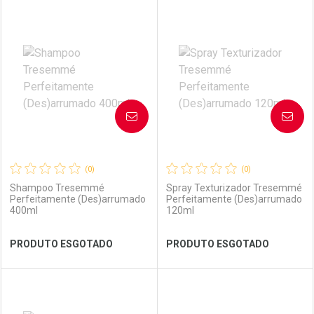
Por R$ 21,90/cada
Por R$ 25,99/cada
FECHAR
FECHAR
FEC
FEC
Laboratório
Por Menos
Laboratório
Por Menos
AVISE-ME
AVISE-ME
(0)
(0)
Shampoo Tresemmé
Spray Texturizador Tresemmé
Perfeitamente (Des)arrumado
Perfeitamente (Des)arrumado
400ml
120ml
Ver Desconto Convênio
Ver Desconto Convênio
PRODUTO ESGOTADO
PRODUTO ESGOTADO
FECHAR
FECHAR
FEC
FEC