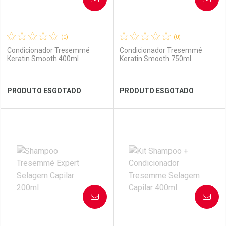
(0)
(0)
Condicionador Tresemmé
Condicionador Tresemmé
Keratin Smooth 400ml
Keratin Smooth 750ml
Ver Desconto Convênio
Ver Desconto Convênio
PRODUTO ESGOTADO
PRODUTO ESGOTADO
FECHAR
FECHAR
FEC
FEC
Laboratório
Por Menos
Laboratório
Por Menos
AVISE-ME
AVISE-ME