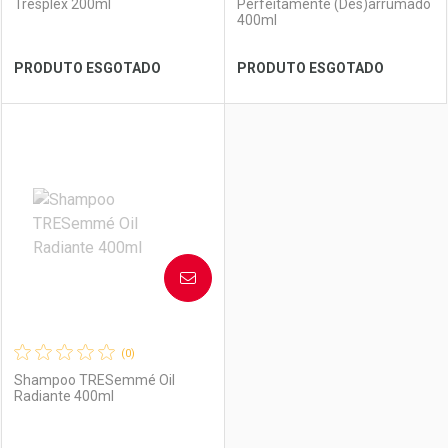
Tresplex 200ml
Perfeitamente (Des)arrumado
400ml
Ver Desconto Convênio
Ver Desconto Convênio
PRODUTO ESGOTADO
PRODUTO ESGOTADO
FECHAR
FECHAR
FEC
FEC
Laboratório
Por Menos
Laboratório
Por Menos
AVISE-ME
(0)
Shampoo TRESemmé Oil
Radiante 400ml