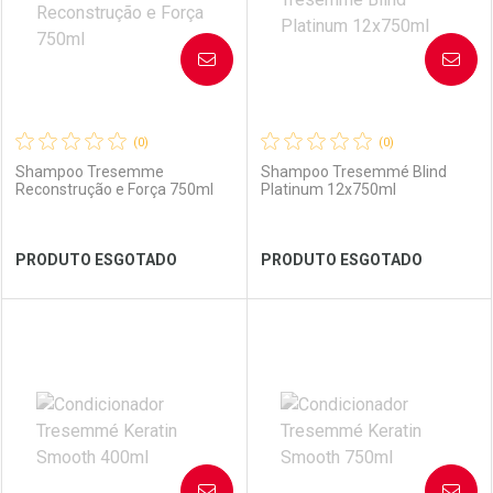
AVISE-ME
AVISE-ME
(0)
(0)
Shampoo Tresemme
Shampoo Tresemmé Blind
Reconstrução e Força 750ml
Platinum 12x750ml
Ver Desconto Convênio
Ver Desconto Convênio
PRODUTO ESGOTADO
PRODUTO ESGOTADO
FECHAR
FECHAR
FEC
FEC
Laboratório
Por Menos
Laboratório
Por Menos
AVISE-ME
AVISE-ME