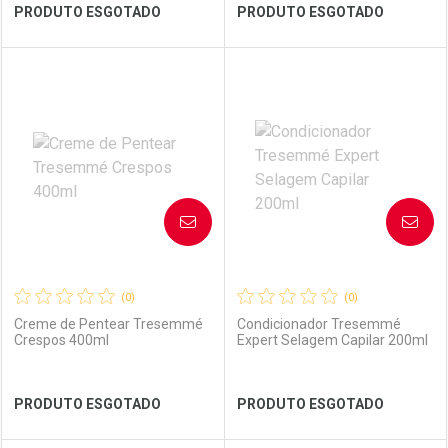
Ver Desconto Convênio
Ver Desconto Convênio
PRODUTO ESGOTADO
PRODUTO ESGOTADO
FECHAR
FECHAR
FEC
FEC
Laboratório
Por Menos
Laboratório
Por Menos
AVISE-ME
AVISE-ME
(0)
(0)
Creme de Pentear Tresemmé
Condicionador Tresemmé
Crespos 400ml
Expert Selagem Capilar 200ml
Ver Desconto Convênio
Ver Desconto Convênio
PRODUTO ESGOTADO
PRODUTO ESGOTADO