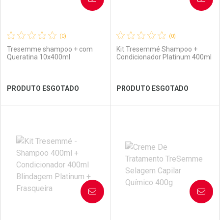
(0)
(0)
Tresemme shampoo + com
Kit Tresemmé Shampoo +
Queratina 10x400ml
Condicionador Platinum 400ml
Ver Desconto Convênio
Ver Desconto Convênio
PRODUTO ESGOTADO
PRODUTO ESGOTADO
FECHAR
FECHAR
FEC
FEC
Laboratório
Por Menos
Laboratório
Por Menos
AVISE-ME
AVISE-ME