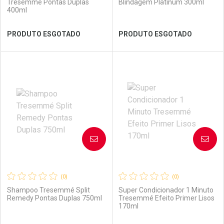
Tresemme Pontas Duplas
Blindagem Platinum 300ml
400ml
Ver Desconto Convênio
Ver Desconto Convênio
PRODUTO ESGOTADO
PRODUTO ESGOTADO
FECHAR
FECHAR
FEC
FEC
Laboratório
Por Menos
Laboratório
Por Menos
AVISE-ME
AVISE-ME
(0)
(0)
Shampoo Tresemmé Split
Super Condicionador 1 Minuto
Remedy Pontas Duplas 750ml
Tresemmé Efeito Primer Lisos
170ml