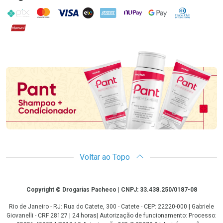
PIX
MasterCard
VISA
ELO
AMEX
NuPay
Google Pay
Diners Club
Hipercard
Promoção em Destaque
Voltar ao Topo
Copyright
Copyright © Drogarias Pacheco | CNPJ: 33.438.250/0187-08
Rio de Janeiro - RJ: Rua do Catete, 300 - Catete - CEP: 22220-000 | Gabriele
Giovanelli - CRF 28127 | 24 horas| Autorização de funcionamento: Processo: