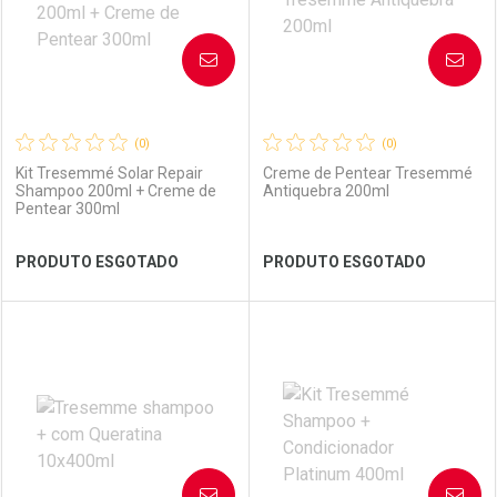
AVISE-ME
AVISE-ME
(0)
(0)
Kit Tresemmé Solar Repair
Creme de Pentear Tresemmé
Shampoo 200ml + Creme de
Antiquebra 200ml
Pentear 300ml
Ver Desconto Convênio
Ver Desconto Convênio
PRODUTO ESGOTADO
PRODUTO ESGOTADO
FECHAR
FECHAR
FEC
FEC
Laboratório
Por Menos
Laboratório
Por Menos
AVISE-ME
AVISE-ME