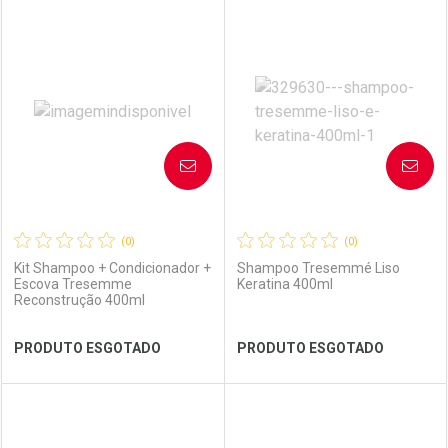
FECHAR
FECHAR
FEC
FEC
Laboratório
Por Menos
Laboratório
Por Menos
AVISE-ME
AVISE-ME
(0)
(0)
Kit Shampoo + Condicionador +
Shampoo Tresemmé Liso
Escova Tresemme
Keratina 400ml
Reconstrução 400ml
Ver Desconto Convênio
Ver Desconto Convênio
PRODUTO ESGOTADO
PRODUTO ESGOTADO
FECHAR
FECHAR
FEC
FEC