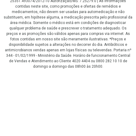
25351.493074/2012-10 Autorização/MS: 7.25279.0 | As informações
contidas neste site, como promoções e ofertas de remédios e
medicamentos, não devem ser usadas para automedicação e não
substituem, em hipótese alguma, a medicação prescrita pelo profissional da
área médica. Somente o médico está em condições de diagnosticar
qualquer problema de saúde e prescrever o tratamento adequado. Os
preços e as promoções são válidos apenas para compras via internet. As
fotos contidas em nosso site são meramente ilustrativas. *Preços e
disponibilidade sujeitos a alterações no decorrer do dia. Antibióticos e
antimicrobianos vendas apenas em lojas físicas ou televendas. Portaria nº
344 - 01/02/1999 - Ministério da Saúde. Horário de funcionamento Central
de Vendas e Atendimento ao Cliente 4020 4404 ou 0800 282 10 10 de
domingo a domingo das 08h00 às 20h00.
LGPD Aceite os Cookies