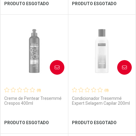
Ver Desconto Convênio
Ver Desconto Convênio
PRODUTO ESGOTADO
PRODUTO ESGOTADO
FECHAR
FECHAR
FEC
FEC
Laboratório
Por Menos
Laboratório
Por Menos
AVISE-ME
AVISE-ME
(0)
(0)
Creme de Pentear Tresemmé
Condicionador Tresemmé
Crespos 400ml
Expert Selagem Capilar 200ml
Ver Desconto Convênio
Ver Desconto Convênio
PRODUTO ESGOTADO
PRODUTO ESGOTADO