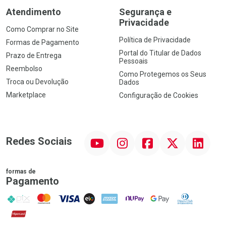
Atendimento
Segurança e
Privacidade
Como Comprar no Site
Política de Privacidade
Formas de Pagamento
Portal do Titular de Dados
Prazo de Entrega
Pessoais
Reembolso
Como Protegemos os Seus
Troca ou Devolução
Dados
Marketplace
Configuração de Cookies
YouTube
Instagram
Facebook
Twitter
Linkedin
Redes Sociais
formas de
Pagamento
PIX
MasterCard
VISA
ELO
AMEX
NuPay
Google Pay
Diners Club
Hipercard