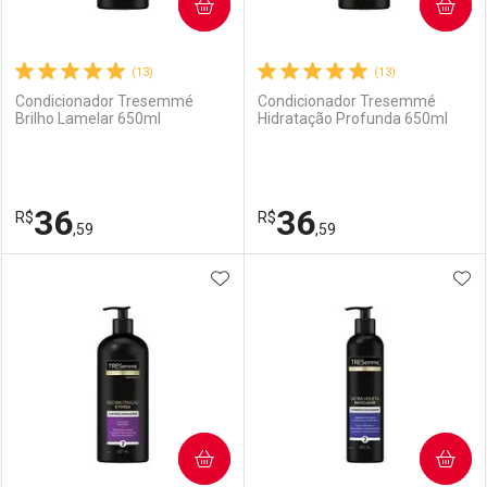
COMPRAR
COMPRAR
(13)
(13)
Condicionador Tresemmé
Condicionador Tresemmé
Brilho Lamelar 650ml
Hidratação Profunda 650ml
36
36
R$
R$
,59
,59
ADICIONAR AOS FAVORITOS
ADI
FECHAR
FECHAR
F
F
Laboratório
Por Menos
Laboratório
Por Menos
COMPRAR
COMPRAR