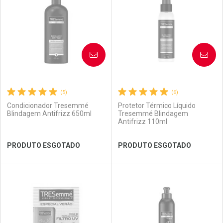
Laboratório
Por Menos
Laboratório
Por Menos
AVISE-ME
AVISE-ME
(5)
(6)
Condicionador Tresemmé
Protetor Térmico Líquido
Blindagem Antifrizz 650ml
Tresemmé Blindagem
Antifrizz 110ml
Ver Desconto Convênio
Ver Desconto Convênio
PRODUTO ESGOTADO
PRODUTO ESGOTADO
FECHAR
FECHAR
FEC
FEC
Laboratório
Por Menos
Laboratório
Por Menos