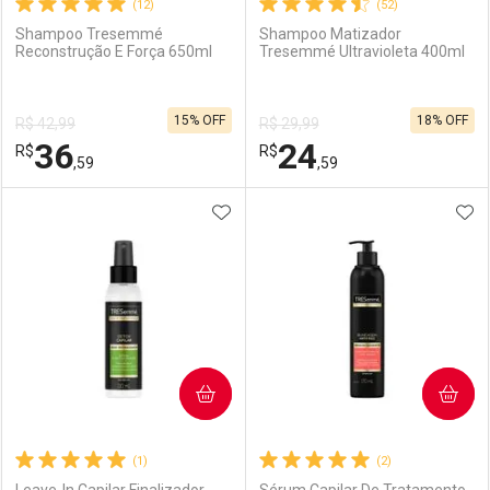
(12)
(52)
Shampoo Tresemmé
Shampoo Matizador
Reconstrução E Força 650ml
Tresemmé Ultravioleta 400ml
Ativar Desconto
Ativar Desconto
15% OFF
18% OFF
R$ 42,99
R$ 29,99
Comprar sem Desconto
Comprar sem Desconto
36
24
R$
Comprar sem Desconto
R$
Comprar sem Desconto
Por R$ 36,59/cada
Por R$ 24,59/cada
,59
,59
Por R$ 36,59/cada
Por R$ 24,59/cada
ADICIONAR AOS FAVORITOS
ADI
FECHAR
FECHAR
F
F
Laboratório
Por Menos
Laboratório
Por Menos
COMPRAR
COMPRAR
(1)
(2)