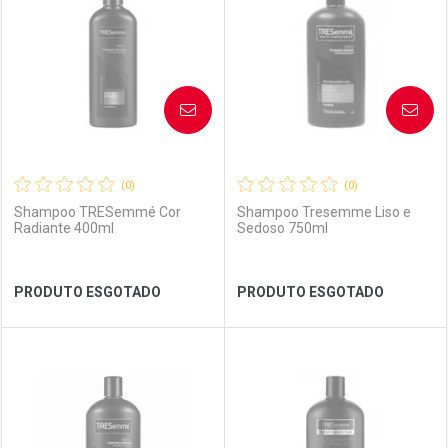
Laboratório
Por Menos
Laboratório
Por Menos
AVISE-ME
AVISE-ME
(0)
(0)
Shampoo TRESemmé Cor
Shampoo Tresemme Liso e
Radiante 400ml
Sedoso 750ml
Ver Desconto Convênio
Ver Desconto Convênio
PRODUTO ESGOTADO
PRODUTO ESGOTADO
FECHAR
FECHAR
FEC
FEC
Laboratório
Por Menos
Laboratório
Por Menos