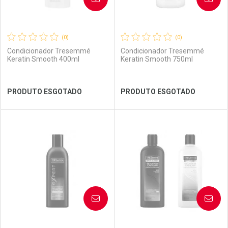
(0)
(0)
Condicionador Tresemmé
Condicionador Tresemmé
Keratin Smooth 400ml
Keratin Smooth 750ml
Ver Desconto Convênio
Ver Desconto Convênio
PRODUTO ESGOTADO
PRODUTO ESGOTADO
FECHAR
FECHAR
FEC
FEC
Laboratório
Por Menos
Laboratório
Por Menos
AVISE-ME
AVISE-ME