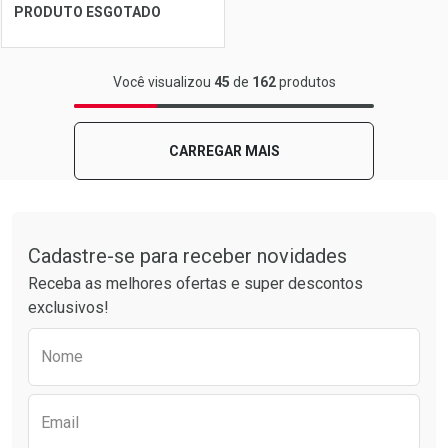
Ver Desconto Convênio
Ver Desconto Convênio
PRODUTO ESGOTADO
FECHAR
FECHAR
Você visualizou
45
de
162
produtos
Laboratório
Por Menos
CARREGAR MAIS
Tudo sobre a Drogarias Pacheco
Cadastre-se para receber novidades
Receba as melhores ofertas e super descontos
exclusivos!
Preencha o formulário abaixo para receber 
Nome
Ver Desconto Convênio
Email