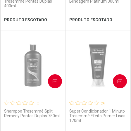
Tresemme Pontas Duplas
Blindagem Platinum 300ml
400ml
Ver Desconto Convênio
Ver Desconto Convênio
PRODUTO ESGOTADO
PRODUTO ESGOTADO
FECHAR
FECHAR
FEC
FEC
Laboratório
Por Menos
Laboratório
Por Menos
AVISE-ME
AVISE-ME
(0)
(0)
Shampoo Tresemmé Split
Super Condicionador 1 Minuto
Remedy Pontas Duplas 750ml
Tresemmé Efeito Primer Lisos
170ml