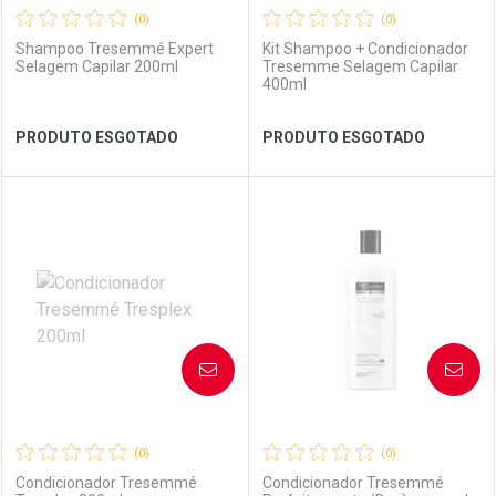
(0)
(0)
Shampoo Tresemmé Expert
Kit Shampoo + Condicionador
Selagem Capilar 200ml
Tresemme Selagem Capilar
400ml
Ver Desconto Convênio
Ver Desconto Convênio
PRODUTO ESGOTADO
PRODUTO ESGOTADO
FECHAR
FECHAR
FEC
FEC
Laboratório
Por Menos
Laboratório
Por Menos
AVISE-ME
AVISE-ME
(0)
(0)
Condicionador Tresemmé
Condicionador Tresemmé