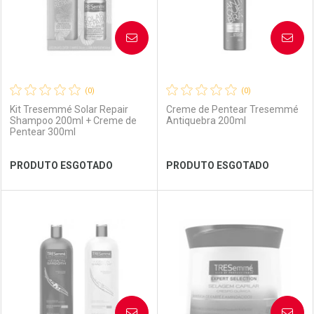
AVISE-ME
AVISE-ME
(0)
(0)
Kit Tresemmé Solar Repair
Creme de Pentear Tresemmé
Shampoo 200ml + Creme de
Antiquebra 200ml
Pentear 300ml
Ver Desconto Convênio
Ver Desconto Convênio
PRODUTO ESGOTADO
PRODUTO ESGOTADO
FECHAR
FECHAR
FEC
FEC
Laboratório
Por Menos
Laboratório
Por Menos
AVISE-ME
AVISE-ME