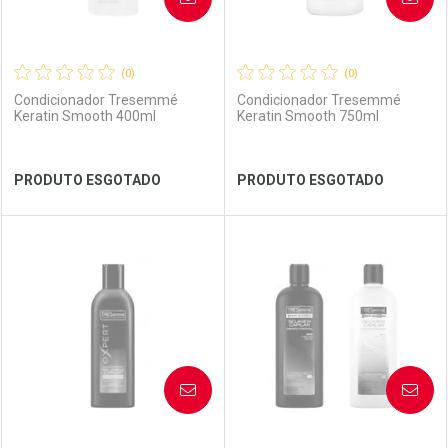
(0)
(0)
Condicionador Tresemmé
Condicionador Tresemmé
Keratin Smooth 400ml
Keratin Smooth 750ml
Ver Desconto Convênio
Ver Desconto Convênio
PRODUTO ESGOTADO
PRODUTO ESGOTADO
FECHAR
FECHAR
FEC
FEC
Laboratório
Por Menos
Laboratório
Por Menos
AVISE-ME
AVISE-ME