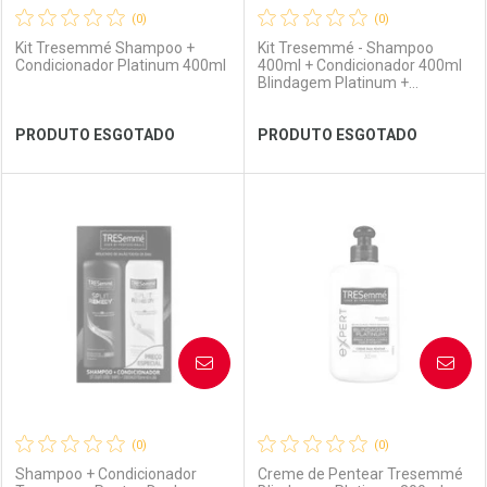
(0)
(0)
Kit Tresemmé Shampoo +
Kit Tresemmé - Shampoo
Condicionador Platinum 400ml
400ml + Condicionador 400ml
Blindagem Platinum +
Frasqueira
Ver Desconto Convênio
Ver Desconto Convênio
PRODUTO ESGOTADO
PRODUTO ESGOTADO
FECHAR
FECHAR
FEC
FEC
Laboratório
Por Menos
Laboratório
Por Menos
AVISE-ME
AVISE-ME
(0)
(0)
Shampoo + Condicionador
Creme de Pentear Tresemmé