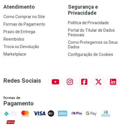
Atendimento
Segurança e
Privacidade
Como Comprar no Site
Política de Privacidade
Formas de Pagamento
Portal do Titular de Dados
Prazo de Entrega
Pessoais
Reembolso
Como Protegemos os Seus
Troca ou Devolução
Dados
Marketplace
Configuração de Cookies
YouTube
Instagram
Facebook
Twitter
Linkedin
Redes Sociais
formas de
Pagamento
PIX
MasterCard
VISA
ELO
AMEX
NuPay
Google Pay
Diners Club
Hipercard