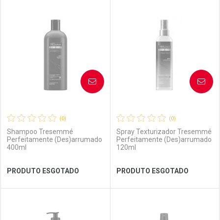
Por R$ 21,90/cada
Por R$ 25,99/cada
FECHAR
FECHAR
FEC
FEC
Laboratório
Por Menos
Laboratório
Por Menos
AVISE-ME
AVISE-ME
(0)
(0)
Shampoo Tresemmé
Spray Texturizador Tresemmé
Perfeitamente (Des)arrumado
Perfeitamente (Des)arrumado
400ml
120ml
Ver Desconto Convênio
Ver Desconto Convênio
PRODUTO ESGOTADO
PRODUTO ESGOTADO
FECHAR
FECHAR
FEC
FEC