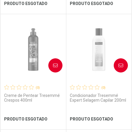
Ver Desconto Convênio
Ver Desconto Convênio
PRODUTO ESGOTADO
PRODUTO ESGOTADO
FECHAR
FECHAR
FEC
FEC
Laboratório
Por Menos
Laboratório
Por Menos
AVISE-ME
AVISE-ME
(0)
(0)
Creme de Pentear Tresemmé
Condicionador Tresemmé
Crespos 400ml
Expert Selagem Capilar 200ml
Ver Desconto Convênio
Ver Desconto Convênio
PRODUTO ESGOTADO
PRODUTO ESGOTADO