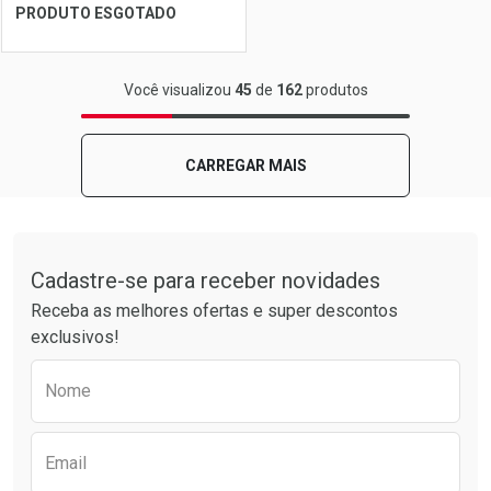
Ver Desconto Convênio
Ver Desconto Convênio
PRODUTO ESGOTADO
FECHAR
FECHAR
Você visualizou
45
de
162
produtos
Laboratório
Por Menos
CARREGAR MAIS
Tudo sobre a Drogarias Pacheco
Cadastre-se para receber novidades
Receba as melhores ofertas e super descontos
exclusivos!
Preencha o formulário abaixo para receber 
Nome
Ver Desconto Convênio
Email