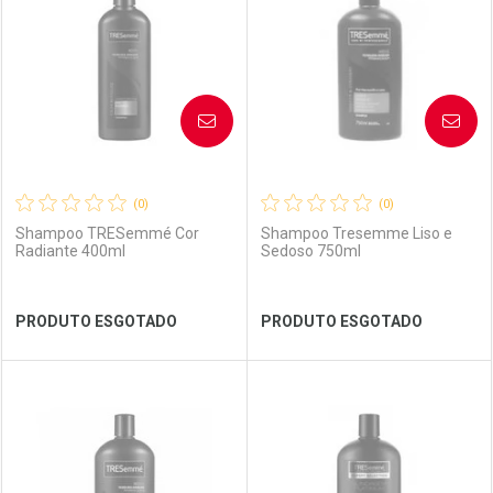
Laboratório
Por Menos
Laboratório
Por Menos
AVISE-ME
AVISE-ME
(0)
(0)
Shampoo TRESemmé Cor
Shampoo Tresemme Liso e
Radiante 400ml
Sedoso 750ml
Ver Desconto Convênio
Ver Desconto Convênio
PRODUTO ESGOTADO
PRODUTO ESGOTADO
FECHAR
FECHAR
FEC
FEC
Laboratório
Por Menos
Laboratório
Por Menos