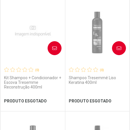
FECHAR
FECHAR
FEC
FEC
Laboratório
Por Menos
Laboratório
Por Menos
AVISE-ME
AVISE-ME
(0)
(0)
Kit Shampoo + Condicionador +
Shampoo Tresemmé Liso
Escova Tresemme
Keratina 400ml
Reconstrução 400ml
Ver Desconto Convênio
Ver Desconto Convênio
PRODUTO ESGOTADO
PRODUTO ESGOTADO
FECHAR
FECHAR
FEC
FEC