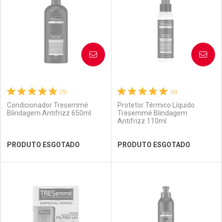
Laboratório
Por Menos
Laboratório
Por Menos
AVISE-ME
AVISE-ME
(5)
(6)
Condicionador Tresemmé
Protetor Térmico Líquido
Blindagem Antifrizz 650ml
Tresemmé Blindagem
Antifrizz 110ml
Ver Desconto Convênio
Ver Desconto Convênio
PRODUTO ESGOTADO
PRODUTO ESGOTADO
FECHAR
FECHAR
FEC
FEC
Laboratório
Por Menos
Laboratório
Por Menos