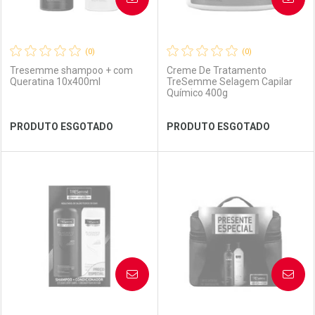
(0)
(0)
Tresemme shampoo + com
Creme De Tratamento
Queratina 10x400ml
TreSemme Selagem Capilar
Químico 400g
Ver Desconto Convênio
Ver Desconto Convênio
PRODUTO ESGOTADO
PRODUTO ESGOTADO
FECHAR
FECHAR
FEC
FEC
Laboratório
Por Menos
Laboratório
Por Menos
AVISE-ME
AVISE-ME