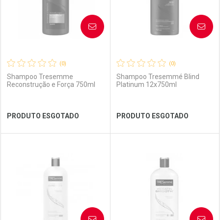
AVISE-ME
AVISE-ME
(0)
(0)
Shampoo Tresemme
Shampoo Tresemmé Blind
Reconstrução e Força 750ml
Platinum 12x750ml
Ver Desconto Convênio
Ver Desconto Convênio
PRODUTO ESGOTADO
PRODUTO ESGOTADO
FECHAR
FECHAR
FEC
FEC
Laboratório
Por Menos
Laboratório
Por Menos
AVISE-ME
AVISE-ME