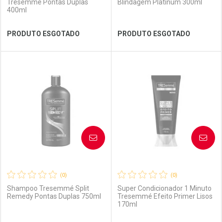
Tresemme Pontas Duplas
Blindagem Platinum 300ml
400ml
Ver Desconto Convênio
Ver Desconto Convênio
PRODUTO ESGOTADO
PRODUTO ESGOTADO
FECHAR
FECHAR
FEC
FEC
Laboratório
Por Menos
Laboratório
Por Menos
AVISE-ME
AVISE-ME
(0)
(0)
Shampoo Tresemmé Split
Super Condicionador 1 Minuto
Remedy Pontas Duplas 750ml
Tresemmé Efeito Primer Lisos
170ml