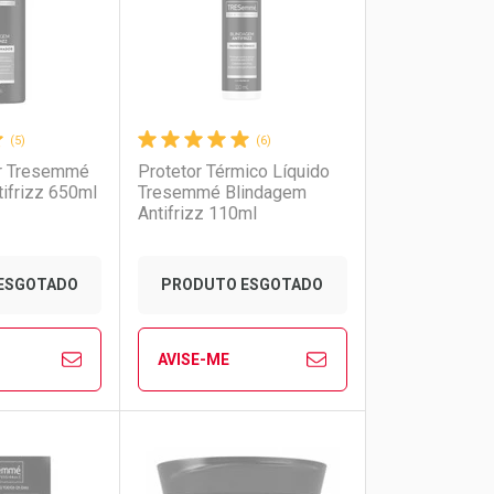
(5)
(6)
r Tresemmé
Protetor Térmico Líquido
ifrizz 650ml
Tresemmé Blindagem
Antifrizz 110ml
onto
ESGOTADO
PRODUTO ESGOTADO
m Desconto
m Desconto
AVISE-ME
Ver Desconto Convênio
9/cada
9/cada
FECHAR
FECHAR
FECHAR
FECHAR