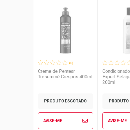
FECHAR
FECHAR
Laboratório
Por Menos
Laborató
Por Men
(0)
Creme de Pentear
Condicionad
Tresemmé Crespos 400ml
Expert Selag
200ml
PRODUTO ESGOTADO
PRODUTO 
AVISE-ME
AVISE-ME
Ver Desconto Convênio
Ver Descon