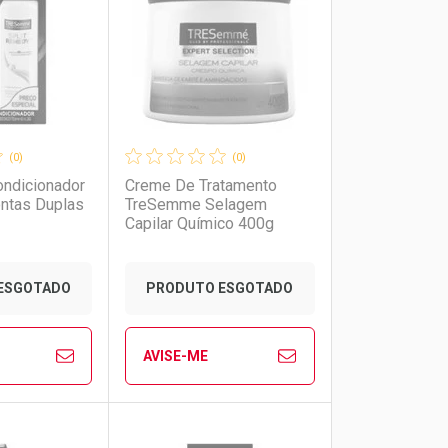
rio
os
Laboratório
Por Menos
(0)
(0)
ndicionador
Creme De Tratamento
ntas Duplas
TreSemme Selagem
Capilar Químico 400g
ESGOTADO
PRODUTO ESGOTADO
AVISE-ME
to Convênio
Ver Desconto Convênio
FECHAR
FECHAR
FECHAR
FECHAR