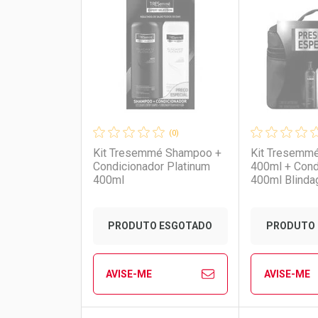
Laboratório
Por Menos
Laborató
Por Men
(0)
Kit Tresemmé Shampoo +
Kit Tresemm
Condicionador Platinum
400ml + Cond
400ml
400ml Blinda
+ Frasqueira
PRODUTO ESGOTADO
PRODUTO 
AVISE-ME
AVISE-ME
Ver Desconto Convênio
Ver Descon