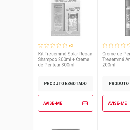
Laboratório
Por Menos
Laborató
Por Men
(0)
Kit Tresemmé Solar Repair
Creme de Pe
Shampoo 200ml + Creme
Tresemmé An
de Pentear 300ml
200ml
PRODUTO ESGOTADO
PRODUTO 
AVISE-ME
AVISE-ME
Ver Desconto Convênio
Ver Descon
FECHAR
FECHAR