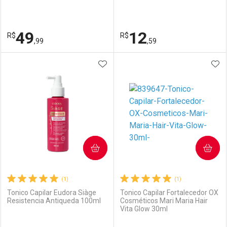
Ativar Desconto
Ativar Desconto
Comprar sem Desconto
Comprar sem Desconto
49
12
R$
Comprar sem Desconto
R$
Comprar sem Desconto
Por R$ 35,99/cada
Por R$ 17,99/cada
,99
,59
Por R$ 35,99/cada
Por R$ 17,99/cada
ADICIONAR AOS FAVORITOS
ADI
FECHAR
FECHAR
F
F
Laboratório
Por Menos
Laboratório
Por Menos
COMPRAR
COMPRAR
(1)
(1)
Tonico Capilar Eudora Siàge
Tonico Capilar Fortalecedor OX
Resistencia Antiqueda 100ml
Cosméticos Mari Maria Hair
Vita Glow 30ml
Ativar Desconto
Ativar Desconto