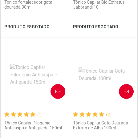
Tônico fortalecedor gota
Tônico Capilar Bio Extratus
dourada 30ml
Jaborandi 10
Ver Desconto Convênio
Ver Desconto Convênio
PRODUTO ESGOTADO
PRODUTO ESGOTADO
FECHAR
FECHAR
FEC
FEC
Laboratório
Por Menos
Laboratório
Por Menos
AVISE-ME
AVISE-ME
(4)
(1)
Tônico Capilar Pilogenio
Tônico Capilar Gota Dourada
Anticaspa e Antiqueda 150ml
Extrato de Alho 100ml