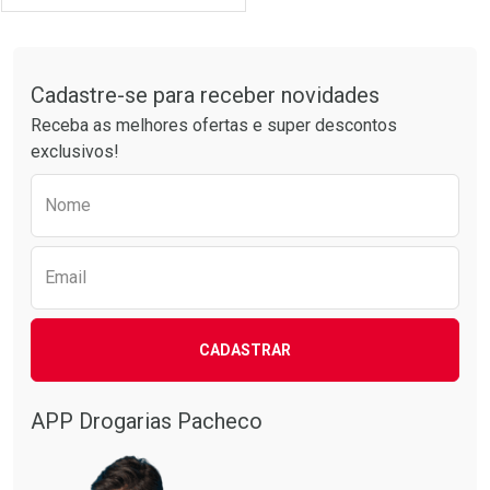
FECHAR
FECHAR
Tudo sobre a Drogarias Pacheco
Cadastre-se para receber novidades
Laboratório
Por Menos
Receba as melhores ofertas e super descontos
exclusivos!
Preencha o formulário abaixo para receber 
Nome
Email
CADASTRAR
Ver Desconto Convênio
APP Drogarias Pacheco