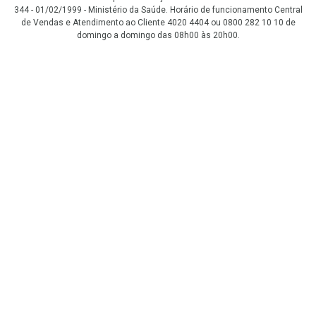
344 - 01/02/1999 - Ministério da Saúde. Horário de funcionamento Central
de Vendas e Atendimento ao Cliente 4020 4404 ou 0800 282 10 10 de
domingo a domingo das 08h00 às 20h00.
LGPD Aceite os Cookies