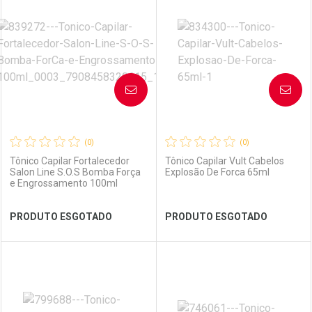
Laboratório
Por Menos
Laboratório
Por Menos
AVISE-ME
AVISE-ME
(0)
(0)
Tônico Capilar Fortalecedor
Tônico Capilar Vult Cabelos
Salon Line S.O.S Bomba Força
Explosão De Forca 65ml
e Engrossamento 100ml
Ver Desconto Convênio
Ver Desconto Convênio
PRODUTO ESGOTADO
PRODUTO ESGOTADO
FECHAR
FECHAR
FEC
FEC
Laboratório
Por Menos
Laboratório
Por Menos