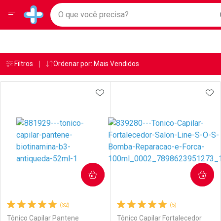
Drogarias Pacheco
Menu
Ir direto para a home
O que você precisa?
Baixe nosso APP e aproveite Ofertas Exclusivas!
Navegue pela página
Ir direto para o conteúdo
Faça a sua busca
Ir direto para a busca
Ir direto para a conta
Ir direto para a ajuda
Âncoras
Breadcrumb
Filtros
Ordenar por: Mais Vendidos
Drogarias Pacheco
Tônico Capilar
Ir direto para a notificações
Ir direto para o carrinho
Linkagens Internas em Destaque
Promoções em Destaque
Prateleira
Ir direto para o menu
ADICIONAR AOS FAVORITOS
ADI
COMPRAR
COMPRAR
(32)
(5)
Tônico Capilar Pantene
Tônico Capilar Fortalecedor