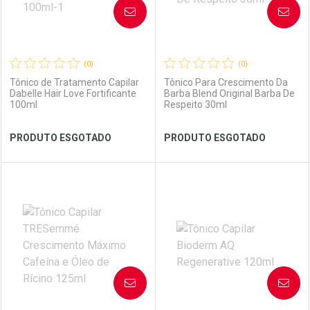
AVISE-ME
AVISE-ME
(0)
(0)
Tônico de Tratamento Capilar
Tônico Para Crescimento Da
Dabelle Hair Love Fortificante
Barba Blend Original Barba De
100ml
Respeito 30ml
Ver Desconto Convênio
Ver Desconto Convênio
PRODUTO ESGOTADO
PRODUTO ESGOTADO
FECHAR
FECHAR
FEC
FEC
Laboratório
Por Menos
Laboratório
Por Menos
AVISE-ME
AVISE-ME