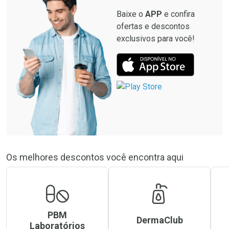
Baixe o
APP
e confira
ofertas e descontos
exclusivos para você!
Os melhores descontos você encontra aqui
PBM
DermaClub
Laboratórios