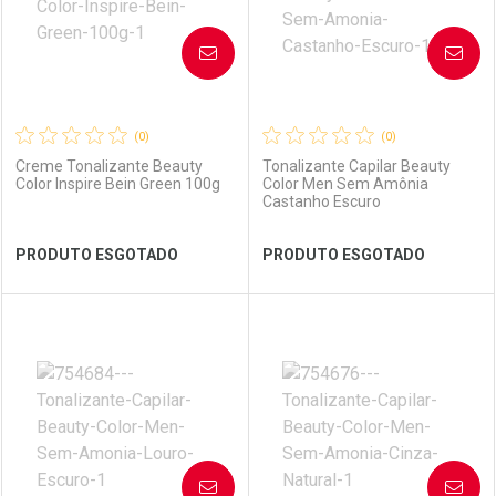
AVISE-ME
AVISE-ME
(0)
(0)
Creme Tonalizante Beauty
Tonalizante Capilar Beauty
Color Inspire Bein Green 100g
Color Men Sem Amônia
Castanho Escuro
Ver Desconto Convênio
Ver Desconto Convênio
PRODUTO ESGOTADO
PRODUTO ESGOTADO
FECHAR
FECHAR
FEC
FEC
Laboratório
Por Menos
Laboratório
Por Menos
AVISE-ME
AVISE-ME