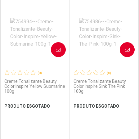
FECHAR
FECHAR
FEC
FEC
Laboratório
Por Menos
Laboratório
Por Menos
AVISE-ME
AVISE-ME
(0)
(0)
Creme Tonalizante Beauty
Creme Tonalizante Beauty
Color Inspire Yellow Submarine
Color Inspire Sink The Pink
100g
100g
Ver Desconto Convênio
Ver Desconto Convênio
PRODUTO ESGOTADO
PRODUTO ESGOTADO
FECHAR
FECHAR
FEC
FEC