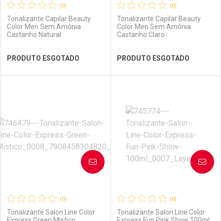
(0)
(0)
Tonalizante Capilar Beauty
Tonalizante Capilar Beauty
Color Men Sem Amônia
Color Men Sem Amônia
Castanho Natural
Castanho Claro
Ver Desconto Convênio
Ver Desconto Convênio
PRODUTO ESGOTADO
PRODUTO ESGOTADO
FECHAR
FECHAR
FEC
FEC
Laboratório
Por Menos
Laboratório
Por Menos
AVISE-ME
AVISE-ME
(0)
(0)
Tonalizante Salon Line Color
Tonalizante Salon Line Color
Express Green Místico
Express Fun Pink Show 100ml