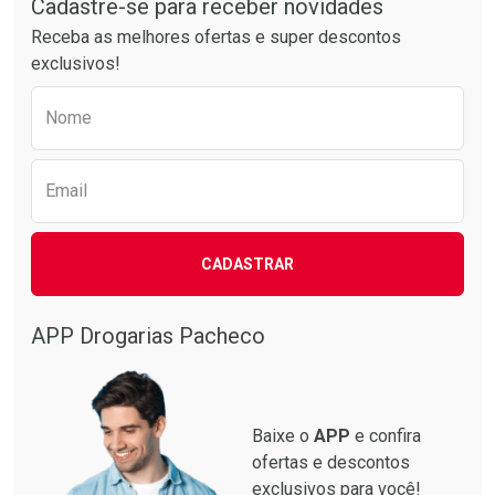
Cadastre-se para receber novidades
Laboratório
Por Menos
Receba as melhores ofertas e super descontos
exclusivos!
Preencha o formulário abaixo para receber 
Nome
Email
CADASTRAR
Ver Desconto Convênio
APP Drogarias Pacheco
Baixe o
APP
e confira
ofertas e descontos
exclusivos para você!