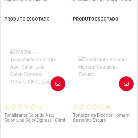
Ver Desconto Convênio
Ver Desconto Convênio
PRODUTO ESGOTADO
PRODUTO ESGOTADO
FECHAR
FECHAR
FEC
FEC
Laboratório
Por Menos
Laboratório
Por Menos
AVISE-ME
AVISE-ME
(0)
(0)
Tonalizante Colorido Azul
Tonalizante Biocolor Homem
Salon Line Color Express 100ml
Castanho Escuro