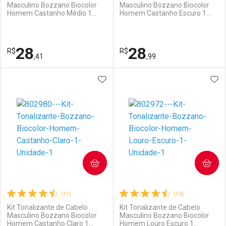
Masculino Bozzano Biocolor
Masculino Bozzano Biocolor
Homem Castanho Médio 1
Homem Castanho Escuro 1
Unidade
Unidade
28
28
R$
R$
,41
,99
ADICIONAR AOS FAVORITOS
ADI
FECHAR
FECHAR
F
F
Laboratório
Por Menos
Laboratório
Por Menos
COMPRAR
COMPRAR
(11)
(13)
Kit Tonalizante de Cabelo
Kit Tonalizante de Cabelo
Masculino Bozzano Biocolor
Masculino Bozzano Biocolor
Homem Castanho Claro 1
Homem Louro Escuro 1