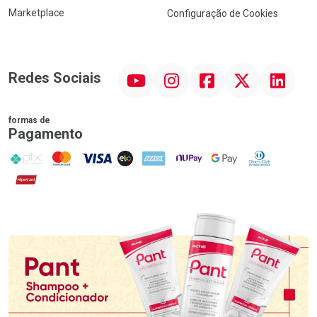
Marketplace
Configuração de Cookies
YouTube
Instagram
Facebook
Twitter
Linkedin
Redes Sociais
formas de
Pagamento
PIX
MasterCard
VISA
ELO
AMEX
NuPay
Google Pay
Diners Club
Hipercard
Promoção em Destaque