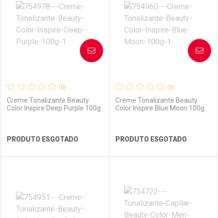
Laboratório
Por Menos
Laboratório
Por Menos
AVISE-ME
AVISE-ME
(0)
(0)
Creme Tonalizante Beauty
Creme Tonalizante Beauty
Color Inspire Deep Purple 100g
Color Inspire Blue Moon 100g
Ver Desconto Convênio
Ver Desconto Convênio
PRODUTO ESGOTADO
PRODUTO ESGOTADO
FECHAR
FECHAR
FEC
FEC
Laboratório
Por Menos
Laboratório
Por Menos