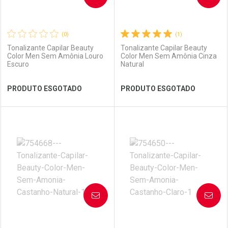
(0)
(1)
Tonalizante Capilar Beauty
Tonalizante Capilar Beauty
Color Men Sem Amônia Louro
Color Men Sem Amônia Cinza
Escuro
Natural
Ver Desconto Convênio
Ver Desconto Convênio
PRODUTO ESGOTADO
PRODUTO ESGOTADO
FECHAR
FECHAR
FEC
FEC
Laboratório
Por Menos
Laboratório
Por Menos
AVISE-ME
AVISE-ME