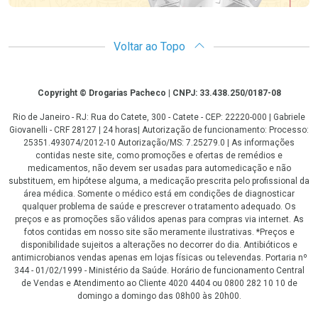
Voltar ao Topo
Copyright
Copyright © Drogarias Pacheco | CNPJ: 33.438.250/0187-08
Rio de Janeiro - RJ: Rua do Catete, 300 - Catete - CEP: 22220-000 | Gabriele
Giovanelli - CRF 28127 | 24 horas| Autorização de funcionamento: Processo:
25351.493074/2012-10 Autorização/MS: 7.25279.0 | As informações
contidas neste site, como promoções e ofertas de remédios e
medicamentos, não devem ser usadas para automedicação e não
substituem, em hipótese alguma, a medicação prescrita pelo profissional da
área médica. Somente o médico está em condições de diagnosticar
qualquer problema de saúde e prescrever o tratamento adequado. Os
preços e as promoções são válidos apenas para compras via internet. As
fotos contidas em nosso site são meramente ilustrativas. *Preços e
disponibilidade sujeitos a alterações no decorrer do dia. Antibióticos e
antimicrobianos vendas apenas em lojas físicas ou televendas. Portaria nº
344 - 01/02/1999 - Ministério da Saúde. Horário de funcionamento Central
de Vendas e Atendimento ao Cliente 4020 4404 ou 0800 282 10 10 de
domingo a domingo das 08h00 às 20h00.