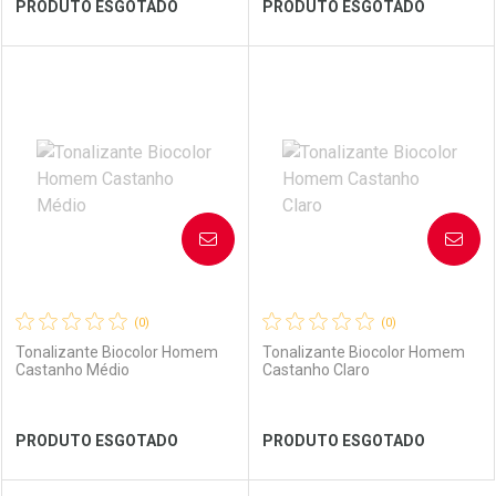
Ver Desconto Convênio
Ver Desconto Convênio
PRODUTO ESGOTADO
PRODUTO ESGOTADO
FECHAR
FECHAR
FEC
FEC
Laboratório
Por Menos
Laboratório
Por Menos
AVISE-ME
AVISE-ME
(0)
(0)
Tonalizante Biocolor Homem
Tonalizante Biocolor Homem
Castanho Médio
Castanho Claro
Ver Desconto Convênio
Ver Desconto Convênio
PRODUTO ESGOTADO
PRODUTO ESGOTADO