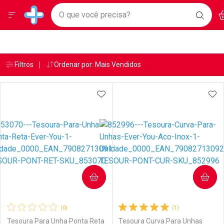
Drogarias Pacheco
Menu
Ac
Ir direto para a home
O que você precisa?
BAIXE
Baixe nosso APP e aproveite Ofertas Exclusivas!
BUSC
O AP
Navegue pela página
Ir direto para o conteúdo
Faça a sua busca
Ir direto para a busca
Ir direto para a conta
Ir direto para a ajuda
Âncoras
Breadcrumb
Filtros
Ordenar por: Mais Vendidos
Drogarias Pacheco
Tesoura
Ir direto para a notificações
Ir direto para o carrinho
Linkagens Internas em Destaque
Promoções em Destaque
Prateleira
Ir direto para o menu
ADICIONAR AOS FAVORITOS
ADI
COMPRAR
COMPRAR
(0)
(1)
Tesoura Para Unha Ponta Reta
Tesoura Curva Para Unhas