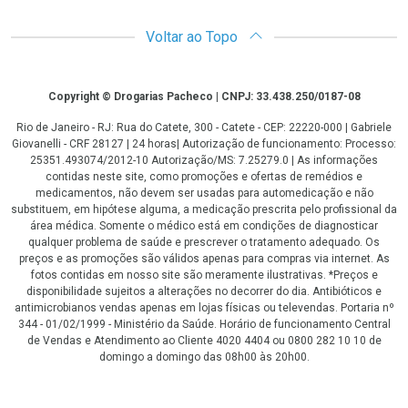
Voltar ao Topo
Copyright
Copyright © Drogarias Pacheco | CNPJ: 33.438.250/0187-08
Rio de Janeiro - RJ: Rua do Catete, 300 - Catete - CEP: 22220-000 | Gabriele
Giovanelli - CRF 28127 | 24 horas| Autorização de funcionamento: Processo:
25351.493074/2012-10 Autorização/MS: 7.25279.0 | As informações
contidas neste site, como promoções e ofertas de remédios e
medicamentos, não devem ser usadas para automedicação e não
substituem, em hipótese alguma, a medicação prescrita pelo profissional da
área médica. Somente o médico está em condições de diagnosticar
qualquer problema de saúde e prescrever o tratamento adequado. Os
preços e as promoções são válidos apenas para compras via internet. As
fotos contidas em nosso site são meramente ilustrativas. *Preços e
disponibilidade sujeitos a alterações no decorrer do dia. Antibióticos e
antimicrobianos vendas apenas em lojas físicas ou televendas. Portaria nº
344 - 01/02/1999 - Ministério da Saúde. Horário de funcionamento Central
de Vendas e Atendimento ao Cliente 4020 4404 ou 0800 282 10 10 de
domingo a domingo das 08h00 às 20h00.
LGPD Aceite os Cookies