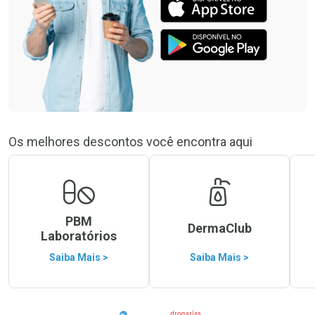
Os melhores descontos você encontra aqui
PBM
DermaClub
Laboratórios
Saiba Mais >
Saiba Mais >