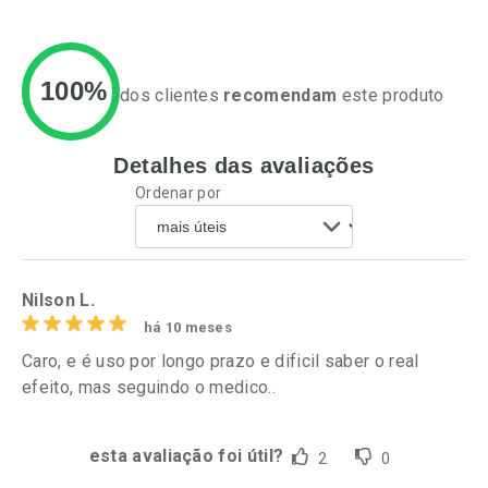
100%
dos clientes
recomendam
este produto
Detalhes das avaliações
Ativar Desconto
Ativar Desconto
Ordenar por
Comprar sem Desconto
Comprar sem Desconto
Por R$ 17,59/cada
Por R$ 24,29/cada
Comprar sem Desconto
Comprar sem Desconto
Por R$ 17,59/cada
Por R$ 24,29/cada
Nilson L.
há 10 meses
Caro, e é uso por longo prazo e dificil saber o real
efeito, mas seguindo o medico..
esta avaliação foi útil?
2
0