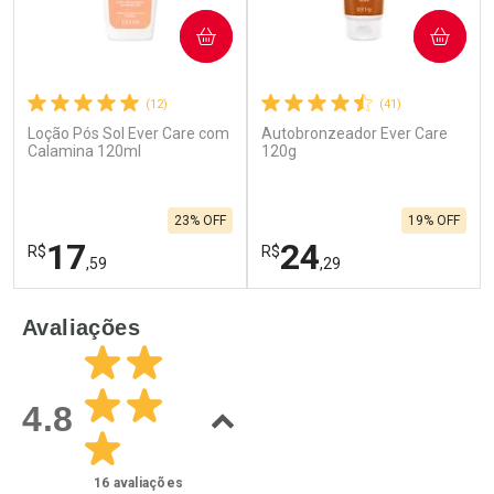
COMPRAR
COMPRAR
(12)
(41)
Loção Pós Sol Ever Care com
Autobronzeador Ever Care
Calamina 120ml
120g
23% OFF
19% OFF
17
24
R$
R$
,59
,29
FECHAR
F
FECHAR
F
Avaliações
Laboratório
Laboratório
Por Menos
Por Menos
4.8
16
avaliações