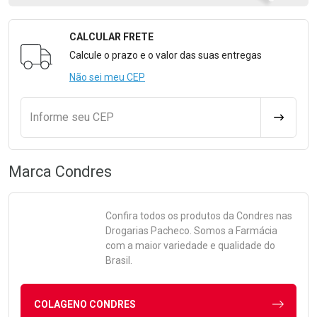
CALCULAR FRETE
Formulário para Calcular o Frete
Calcule o prazo e o valor das suas entregas
Não sei meu CEP
Informe seu CEP
CALCULA
Marca
Condres
Confira todos os produtos da
Condres
nas
Drogarias Pacheco. Somos a Farmácia
com a maior variedade e qualidade do
Brasil.
COLAGENO CONDRES