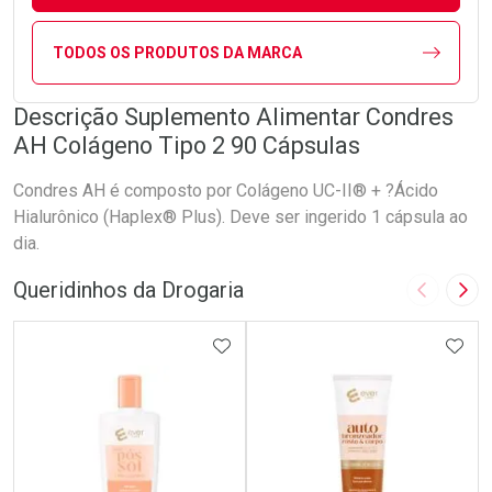
TODOS OS PRODUTOS DA MARCA
Descrição Suplemento Alimentar Condres
AH Colágeno Tipo 2 90 Cápsulas
Condres AH é composto por Colágeno UC-II® + ?Ácido
Hialurônico (Haplex® Plus). Deve ser ingerido 1 cápsula ao
dia.
Queridinhos da Drogaria
Imagem A
Pró
ADICIONAR AOS FAVORITOS
ADIC