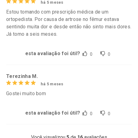
há 5 meses
Estou tomando com prescrição médica de um
ortopedista. Por causa de artrose no fêmur estava
sentindo muita dor e desde então não sinto mais dores.
Já tomo a seis meses.
esta avaliação foi útil?
0
0
Terezinha M.
há 5 meses
Gostei muito bom
esta avaliação foi útil?
0
0
Você visualizou
5
de
16
avaliações