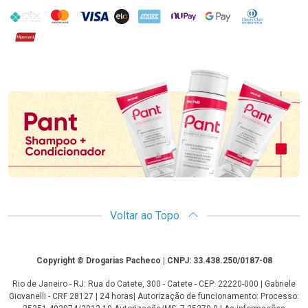
PIX
MasterCard
VISA
ELO
AMEX
NuPay
Google Pay
Diners Club
Hipercard
Promoção em Destaque
Voltar ao Topo
Copyright
Copyright © Drogarias Pacheco | CNPJ: 33.438.250/0187-08
Rio de Janeiro - RJ: Rua do Catete, 300 - Catete - CEP: 22220-000 | Gabriele
Giovanelli - CRF 28127 | 24 horas| Autorização de funcionamento: Processo: