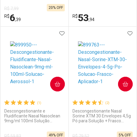
20% OFF
R$ 7,99
Comprar sem Desconto
Comprar sem Desconto
6
53
R$
Comprar sem Desconto
R$
Comprar sem Desconto
Por R$ 26,18/cada
Por R$ 73,32/cada
,39
,94
Por R$ 26,18/cada
Por R$ 73,32/cada
ADICIONAR AOS FAVORITOS
ADI
FECHAR
FECHAR
F
F
Laboratório
Por Menos
Laboratório
Por Menos
COMPRAR
COMPRAR
(1)
(2)
Descongestionante e
Descongestionante Nasal
Fluidificante Nasal Nasoclean
Sorine XTM 30 Envelopes 4,5g
9mg/ml 100ml Solução
Pó para Solução + Frasco
Ativar Desconto
Ativar Desconto
Aerossol
Aplicador
49% OFF
5% OFF
R$ 59,83
R$ 79,52