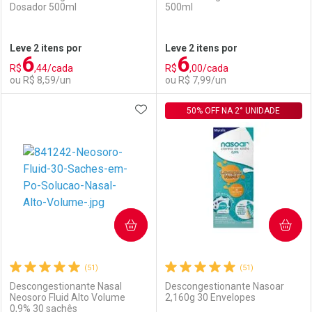
Dosador 500ml
500ml
Leve 2 itens por
Leve 2 itens por
6
6
R$
,44/cada
R$
,00/cada
ou R$ 8,59/un
ou R$ 7,99/un
ADICIONAR AOS FAVORITOS
FECHAR
FECHAR
50% OFF NA 2° UNIDADE
F
F
Laboratório
Por Menos
Laboratório
Por Menos
COMPRAR
COMPRAR
(51)
(51)
Descongestionante Nasal
Descongestionante Nasoar
Neosoro Fluid Alto Volume
2,160g 30 Envelopes
0,9% 30 sachês