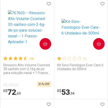
ADICIONAR AOS FAVORITOS
ADI
FECHAR
FECHAR
F
F
Laboratório
Por Menos
Laboratório
Por Menos
COMPRAR
COMPRAR
(28)
(1)
Rinosoro Alto Volume Cosmed
Kit Soro Fisiológico Ever Care 6
30 sachês com 2,16g de pó
Unidades de 500ml
para solução nasal + 1 Frasco
Ativar Desconto
Ativar Desconto
Aplicador
31% OFF
R$ 105,32
Comprar sem Desconto
Comprar sem Desconto
72
53
R$
Comprar sem Desconto
R$
Comprar sem Desconto
Por R$ 35,99/cada
Por R$ 12,99/cada
,69
,94
Por R$ 35,99/cada
Por R$ 12,99/cada
ADICIONAR AOS FAVORITOS
ADI
FECHAR
FECHAR
F
F