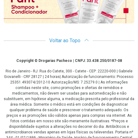
Voltar ao Topo
Copyright
Copyright © Drogarias Pacheco | CNPJ: 33.438.250/0187-08
Rio de Janeiro - RJ: Rua do Catete, 300 - Catete - CEP: 22220-000 | Gabriele
Giovanelli - CRF 28127 | 24 horas| Autorização de funcionamento: Processo:
25351.493074/2012-10 Autorização/MS: 7.25279.0 | As informações
contidas neste site, como promoções e ofertas de remédios e
medicamentos, não devem ser usadas para automedicação e não
substituem, em hipótese alguma, a medicação prescrita pelo profissional da
área médica. Somente o médico está em condições de diagnosticar
qualquer problema de saúde e prescrever o tratamento adequado. Os
preços e as promoções são válidos apenas para compras via internet. As
fotos contidas em nosso site são meramente ilustrativas. *Preços e
disponibilidade sujeitos a alterações no decorrer do dia. Antibióticos e
antimicrobianos vendas apenas em lojas físicas ou televendas. Portaria nº
344 - 01/02/1999 - Ministério da Saúde. Horário de funcionamento Central