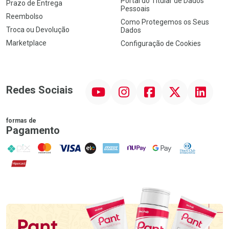
Portal do Titular de Dados
Prazo de Entrega
Pessoais
Reembolso
Como Protegemos os Seus
Troca ou Devolução
Dados
Marketplace
Configuração de Cookies
YouTube
Instagram
Facebook
Twitter
Linkedin
Redes Sociais
formas de
Pagamento
PIX
MasterCard
VISA
ELO
AMEX
NuPay
Google Pay
Diners Club
Hipercard
Promoção em Destaque