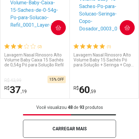
COMPRAR
COMPRAR
(2)
(1)
Lavagem Nasal Rinosoro Alto
Lavagem Nasal Rinosoro Alto
Volume Baby Caixa 15 Sachês
Volume Baby 15 Sachês Pó
de 0,54g Pó para Solução Refil
para Solução + Seringa + Copo
Ativar Desconto
Ativar Desconto
Dosador
15% OFF
R$ 43,99
Comprar sem Desconto
Comprar sem Desconto
37
60
R$
Comprar sem Desconto
R$
Comprar sem Desconto
Por R$ 39,99/cada
Por R$ 60,09/cada
,19
,59
Por R$ 39,99/cada
Por R$ 60,09/cada
FECHAR
FECHAR
F
F
Você visualizou
48
de
93
produtos
Laboratório
Por Menos
Laboratório
Por Menos
CARREGAR MAIS