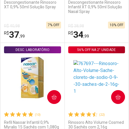
Descongestionante Rinosoro
Descongestionante Rinosoro
XT 0,9% 50ml Solução Spray
Infantil XT 0,9% 50ml Solução
Nasal Spray
Ativar Desconto
Ativar Desconto
7% OFF
10% OFF
R$ 40,98
R$ 38,98
Comprar sem Desconto
Comprar sem Desconto
37
34
R$
Comprar sem Desconto
R$
Comprar sem Desconto
Por R$ 16,99/cada
Por R$ 59,52/cada
,99
,99
Por R$ 16,99/cada
Por R$ 59,52/cada
DESC. LABORATÓRIO
FECHAR
FECHAR
56% OFF NA 2° UNIDADE
F
F
Laboratório
Por Menos
Laboratório
Por Menos
COMPRAR
COMPRAR
(10)
(22)
Refil Nasoar Infantil 0,9%
Rinosoro Alto Volume Cosmed
Myralis 15 Sachês com 1,080g
30 Sachês com 2,16g