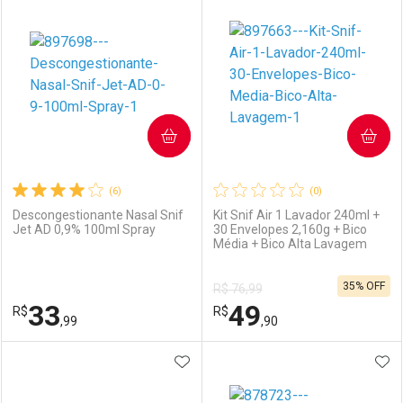
Laboratório
Por Menos
Laboratório
Por Menos
COMPRAR
COMPRAR
(6)
(0)
Descongestionante Nasal Snif
Kit Snif Air 1 Lavador 240ml +
Jet AD 0,9% 100ml Spray
30 Envelopes 2,160g + Bico
Média + Bico Alta Lavagem
Ativar Desconto
Ativar Desconto
35% OFF
R$ 76,99
Comprar sem Desconto
Comprar sem Desconto
33
49
R$
Comprar sem Desconto
R$
Comprar sem Desconto
Por R$ 6,39/cada
Por R$ 53,94/cada
,99
,90
Por R$ 6,39/cada
Por R$ 53,94/cada
ADICIONAR AOS FAVORITOS
ADI
FECHAR
FECHAR
F
F