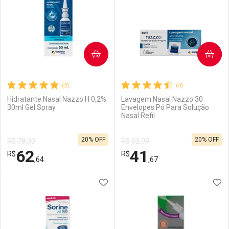
Laboratório
Por Menos
Laboratório
Por Menos
COMPRAR
COMPRAR
(2)
(4)
Hidratante Nasal Nazzo H 0,2%
Lavagem Nasal Nazzo 30
30ml Gel Spray
Envelopes Pó Para Solução
Nasal Refil
Ativar Desconto
Ativar Desconto
20% OFF
20% OFF
R$ 78,30
R$ 52,09
Comprar sem Desconto
Comprar sem Desconto
62
41
R$
Comprar sem Desconto
R$
Comprar sem Desconto
Por R$ 57,99/cada
Por R$ 56,95/cada
,64
,67
Por R$ 57,99/cada
Por R$ 56,95/cada
ADICIONAR AOS FAVORITOS
ADI
FECHAR
FECHAR
F
F
Laboratório
Por Menos
Laboratório
Por Menos