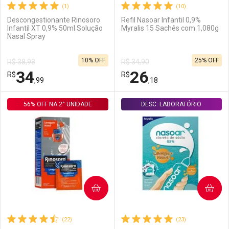
(1)
(10)
Descongestionante Rinosoro
Refil Nasoar Infantil 0,9%
Infantil XT 0,9% 50ml Solução
Myralis 15 Sachês com 1,080g
Nasal Spray
Ativar Desconto
Ativar Desconto
10% OFF
25% OFF
R$ 38,98
R$ 34,90
Comprar sem Desconto
Comprar sem Desconto
34
26
R$
Comprar sem Desconto
R$
Comprar sem Desconto
Por R$ 16,99/cada
Por R$ 47,59/cada
,99
,18
Por R$ 16,99/cada
Por R$ 47,59/cada
56% OFF NA 2° UNIDADE
FECHAR
FECHAR
DESC. LABORATÓRIO
F
F
Laboratório
Por Menos
Laboratório
Por Menos
COMPRAR
COMPRAR
(22)
(23)