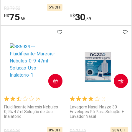
5% OFF
R$ 79,52
Comprar sem Desconto
Comprar sem Desconto
75
30
R$
Comprar sem Desconto
R$
Comprar sem Desconto
Por R$ 53,94/cada
Por R$ 30,31/cada
,65
,59
Por R$ 53,94/cada
Por R$ 30,31/cada
ADICIONAR AOS FAVORITOS
ADI
FECHAR
FECHAR
F
F
Laboratório
Por Menos
Laboratório
Por Menos
COMPRAR
COMPRAR
(2)
(5)
Fluidificante Maresis Nebules
Lavagem Nasal Nazzo 30
0,9% 47ml Solução de Uso
Envelopes Pó Para Solução +
Inalatório
Lavador Nasal
Ativar Desconto
Ativar Desconto
8% OFF
20% OFF
R$ 89,99
R$ 74,40