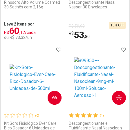
Rinosoro Alto Volume Cosmed
Descongestionante Nasal
30 Sachês com 2,16g
Nasoar 30 Envelopes
Ativar Desconto
Ativar Desconto
Leve 2 itens por
10% OFF
R$ 59,99
60
Comprar sem Desconto
Comprar sem Desconto
53
R$
,12/cada
Comprar sem Desconto
R$
Comprar sem Desconto
Por R$ 34,99/cada
Por R$ 26,18/cada
,80
ou R$ 73,32/un
Por R$ 34,99/cada
Por R$ 26,18/cada
ADICIONAR AOS FAVORITOS
ADI
FECHAR
FECHAR
F
F
Laboratório
Por Menos
Laboratório
Por Menos
COMPRAR
COMPRAR
(0)
(1)
Kit Soro Fisiológico Ever Care
Descongestionante e
Bico Dosador 6 Unidades de
Fluidificante Nasal Nasoclean