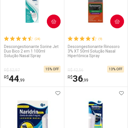
COMPRAR
COMPRAR
(24)
(9)
Descongestionante Sorine Jet
Descongestionante Rinosoro
Duo Bico 2 em 1 100ml
3% XT 50ml Solução Nasal
Solução Nasal Spray
Hipertônica Spray
Ativar Desconto
Ativar Desconto
15% OFF
13% OFF
R$ 52,97
R$ 42,56
Comprar sem Desconto
Comprar sem Desconto
44
36
R$
Comprar sem Desconto
R$
Comprar sem Desconto
Por R$ 62,64/cada
Por R$ 41,67/cada
,99
,99
Por R$ 62,64/cada
Por R$ 41,67/cada
ADICIONAR AOS FAVORITOS
ADI
FECHAR
FECHAR
F
F
Laboratório
Por Menos
Laboratório
Por Menos