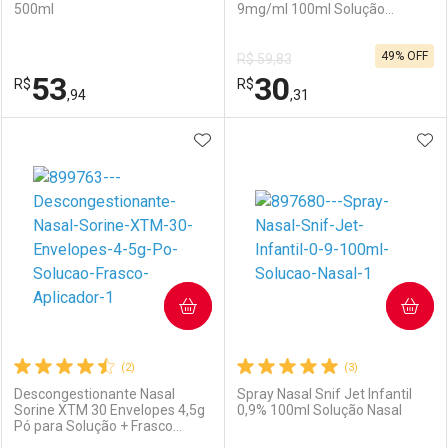
500ml
9mg/ml 100ml Solução
Ativar Desconto
Ativar Desconto
Aerossol
49% OFF
R$ 59,83
Comprar sem Desconto
Comprar sem Desconto
53
30
R$
Comprar sem Desconto
R$
Comprar sem Desconto
Por R$ 73,32/cada
Por R$ 53,80/cada
,94
,31
Por R$ 73,32/cada
Por R$ 53,80/cada
ADICIONAR AOS FAVORITOS
ADI
FECHAR
FECHAR
F
F
Laboratório
Por Menos
Laboratório
Por Menos
COMPRAR
COMPRAR
(2)
(3)
Descongestionante Nasal
Spray Nasal Snif Jet Infantil
Sorine XTM 30 Envelopes 4,5g
0,9% 100ml Solução Nasal
Pó para Solução + Frasco
Ativar Desconto
Ativar Desconto
Aplicador