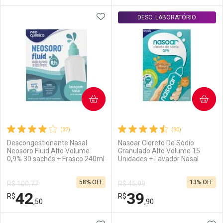
ADICIONAR AOS FAVORITOS
FECHAR
FECHAR
DESC. LABORATÓRIO
F
F
Laboratório
Por Menos
Laboratório
Por Menos
COMPRAR
COMPRAR
(37)
(30)
Descongestionante Nasal
Nasoar Cloreto De Sódio
Neosoro Fluid Alto Volume
Granulado Alto Volume 15
0,9% 30 sachês + Frasco 240ml
Unidades + Lavador Nasal
Ativar Desconto
Ativar Desconto
58% OFF
13% OFF
R$ 100,77
R$ 45,99
Comprar sem Desconto
Comprar sem Desconto
42
39
R$
Comprar sem Desconto
R$
Comprar sem Desconto
Por R$ 45,49/cada
Por R$ 54,99/cada
,50
,90
Por R$ 45,49/cada
Por R$ 54,99/cada