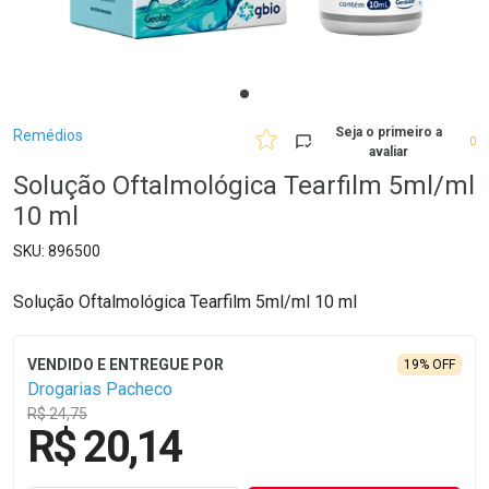
Breadcrumb
Seja o primeiro a
Remédios
0
avaliar
Solução Oftalmológica Tearfilm 5ml/ml
10 ml
896500
Solução Oftalmológica Tearfilm 5ml/ml 10 ml
19% OFF
Drogarias Pacheco
R$ 24,75
R$ 20,14