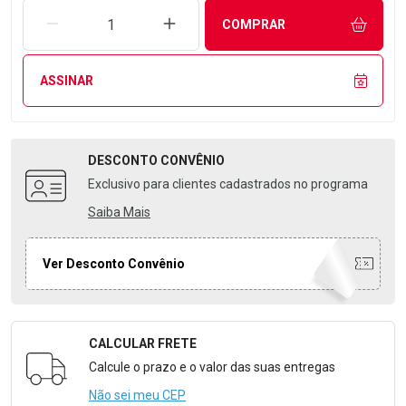
REMOVER UMA UNIDADE
AUMENTAR UMA UNIDADE
COMPRAR
ASSINAR
DESCONTO
CONVÊNIO
Exclusivo para clientes cadastrados no programa
Saiba Mais
Ver Desconto Convênio
CALCULAR FRETE
Formulário para Calcular o Frete
Calcule o prazo e o valor das suas entregas
Não sei meu CEP