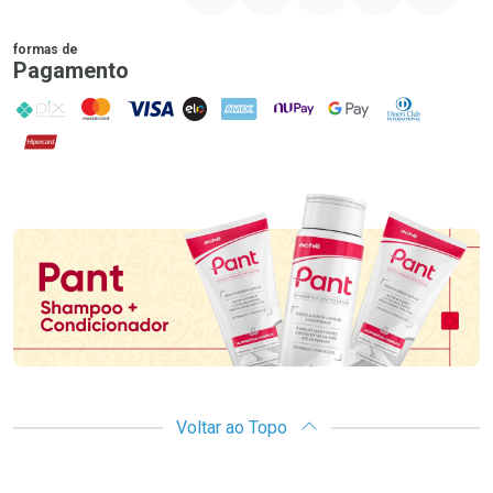
formas de
Pagamento
PIX
MasterCard
VISA
ELO
AMEX
NuPay
Google Pay
Diners Club
Hipercard
Promoção em Destaque
Voltar ao Topo