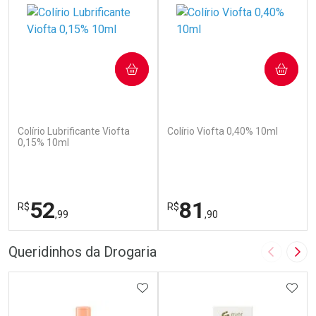
COMPRAR
COMPRAR
(110)
(142)
Colírio Lubrificante Viofta
Colírio Viofta 0,40% 10ml
0,15% 10ml
52
81
R$
R$
,99
,90
FECHAR
F
FECHAR
F
Queridinhos da Drogaria
Imagem A
Pró
Laboratório
Laboratório
Por Menos
ADICIONAR AOS FAVORITOS
Por Menos
ADIC