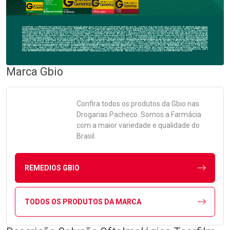
Marca
Gbio
Confira todos os produtos da
Gbio
nas
Drogarias Pacheco. Somos a Farmácia
com a maior variedade e qualidade do
Brasil.
REMEDIOS GBIO
TODOS OS PRODUTOS DA MARCA