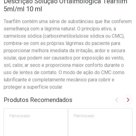
Descrição Solução Oftalmológica Tearfilm
5ml/ml 10 ml
Tearfilm contém uma série de substâncias que lhe conferem
semelhança com a lágrima natural. O princípio ativo, a
carmelose sódica (carboximetilcelulose sódica ou CMC),
combina-se com as próprias lágrimas do paciente para
proporcionar melhora imediata da irritação, ardor e secura
ocular, que podem ser causados por exposição ao vento,
sol, calor, ar seco e proporciona maior conforto durante o
uso de lentes de contato. O modo de ação do CMC como
lubrificante é completamente mecânico para cobrir e
proteger a superfície ocular.
Produtos Recomendados
Imagem A
Pró
Patrocinado
Patrocinado