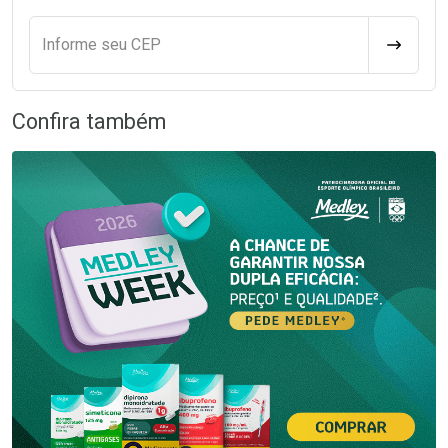
Informe seu CEP
CALCULA
Confira também