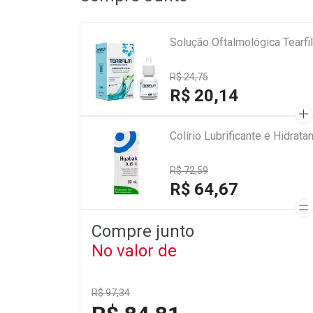
Solução Oftalmológica Tearf
R$ 24,75
R$ 20,14
Colírio Lubrificante e Hidra
R$ 72,59
R$ 64,67
Compre junto
No valor de
R$ 97,34