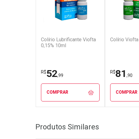
(110)
Colírio Lubrificante Viofta
Colírio Vioft
0,15% 10ml
52
81
R$
R$
,99
,90
COMPRAR
COMPRAR
FECHAR
FECHAR
Produtos Similares
Laboratório
Laborató
Por Menos
Por Men