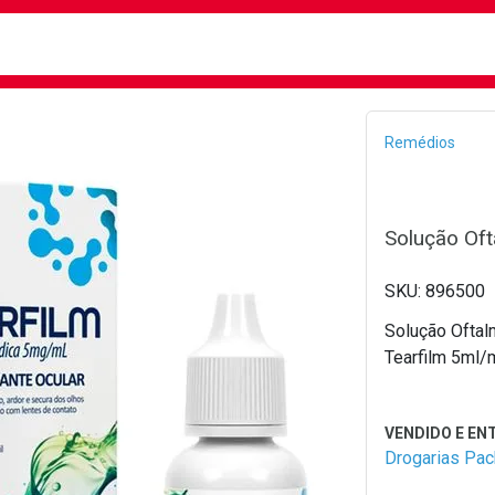
busca
isa?
Bread
Remédios
Solução Oft
896500
Solução Oftal
Tearfilm 5ml/
Drogarias Pa