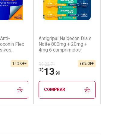
(99)
(90)
Anti-
Antigripal Naldecon Dia e
Analgésico e 
Loxonin Flex
Noite 800mg + 20mg +
Tylenol 200m
sivos
4mg 6 comprimidos
Gotas
os
14% OFF
38% OFF
R$ 22,71
R$ 50,87
13
30
R$
R$
,99
,58
COMPRAR
COMPRAR
FECHAR
FECHAR
FECHAR
FECHAR
rio
Laboratório
Laborató
os
Por Menos
Por Men