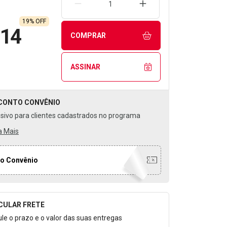
REMOVER UMA UNIDADE
AUMENTAR UMA UNIDA
19% OFF
,14
COMPRAR
ASSINAR
CONTO
CONVÊNIO
usivo para clientes cadastrados no programa
a Mais
o Convênio
CULAR FRETE
o para Calcular o Frete
ule o prazo e o valor das suas entregas