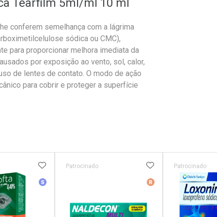
ca Tearfilm 5ml/ml 10 ml
 lhe conferem semelhança com a lágrima
carboximetilcelulose sódica ou CMC),
te para proporcionar melhora imediata da
causados por exposição ao vento, sol, calor,
 uso de lentes de contato. O modo de ação
nico para cobrir e proteger a superfície
FAVORITOS
ADICIONAR AOS FAVORITOS
ADICIONAR AOS 
Patrocinado
Patrocinado
r
Medicamento Similar
Medicamento De Ref