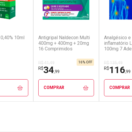
(142)
(52)
a 0,40% 10ml
Antigripal Naldecon Multi
Analgésico e 
400mg + 400mg + 20mg
inflamatório 
16 Comprimidos
100mg 7 Ade
Transdérmic
16% OFF
R$ 41,49
R$ 135,49
34
116
R$
R$
,99
,99
COMPRAR
COMPRAR
FECHAR
FECHAR
FECHAR
FECHAR
rio
Laboratório
Laborató
os
Por Menos
Por Men