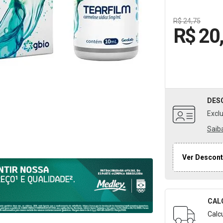
R$ 24,75
R$ 20
DES
Excl
Saib
Ver Descont
CAL
Formulári
Calc