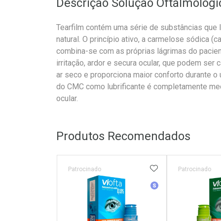
Descrição Solução Oftalmológi
Tearfilm contém uma série de substâncias que
natural. O princípio ativo, a carmelose sódica (
combina-se com as próprias lágrimas do pacien
irritação, ardor e secura ocular, que podem ser 
ar seco e proporciona maior conforto durante o
do CMC como lubrificante é completamente mecâ
ocular.
Produtos Recomendados
ADICIONAR AOS 
Patrocinado
Patrocinado
Medicamento Simila