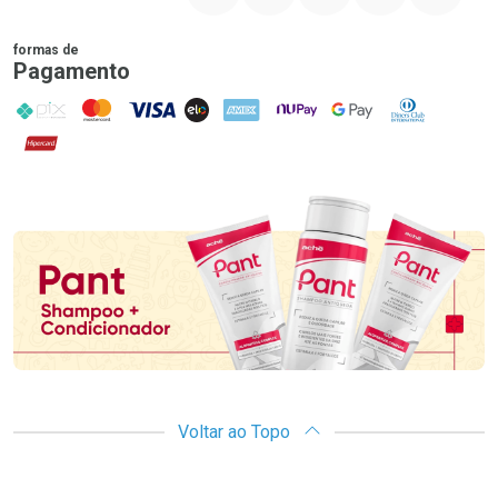
formas de
Pagamento
PIX
MasterCard
VISA
ELO
AMEX
NuPay
Google Pay
Diners Club
Hipercard
Promoção em Destaque
Voltar ao Topo