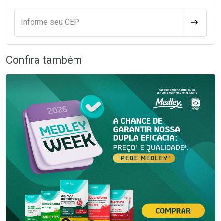
Informe seu CEP
CALCULA
Confira também