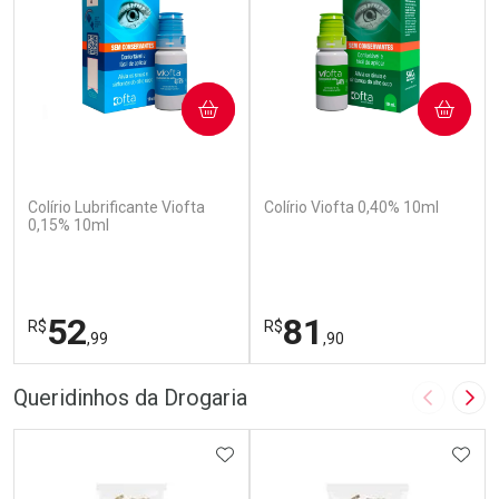
COMPRAR
COMPRAR
(110)
(142)
Colírio Lubrificante Viofta
Colírio Viofta 0,40% 10ml
0,15% 10ml
52
81
R$
R$
,99
,90
FECHAR
F
FECHAR
F
Queridinhos da Drogaria
Imagem A
Pró
Laboratório
Laboratório
Por Menos
ADICIONAR AOS FAVORITOS
Por Menos
ADIC