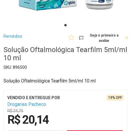
Breadcrumb
Seja o primeiro a
Remédios
0
avaliar
Solução Oftalmológica Tearfilm 5ml/ml
10 ml
896500
Solução Oftalmológica Tearfilm 5ml/ml 10 ml
19% OFF
Drogarias Pacheco
R$ 24,75
R$ 20,14