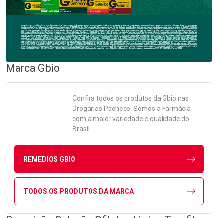
Marca
Gbio
Confira todos os produtos da
Gbio
nas
Drogarias Pacheco. Somos a Farmácia
com a maior variedade e qualidade do
Brasil.
REMEDIOS GBIO
TODOS OS PRODUTOS DA MARCA