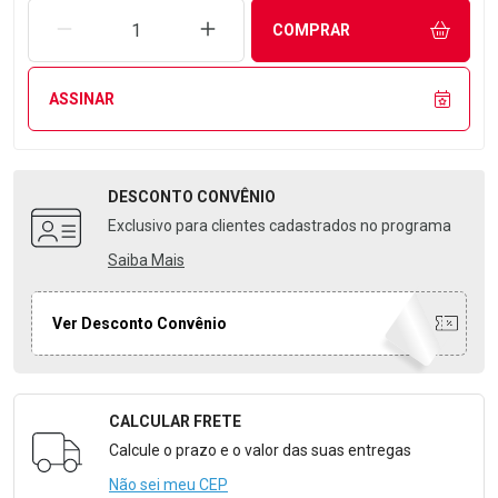
REMOVER UMA UNIDADE
AUMENTAR UMA UNIDADE
COMPRAR
ASSINAR
DESCONTO
CONVÊNIO
Exclusivo para clientes cadastrados no programa
Saiba Mais
Ver Desconto Convênio
CALCULAR FRETE
Formulário para Calcular o Frete
Calcule o prazo e o valor das suas entregas
Não sei meu CEP