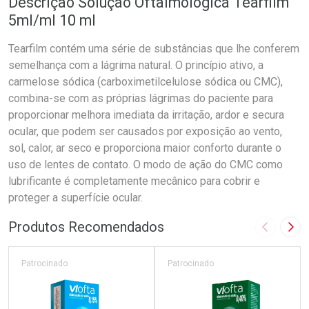
Descrição Solução Oftalmológica Tearfilm
5ml/ml 10 ml
Tearfilm contém uma série de substâncias que lhe conferem
semelhança com a lágrima natural. O princípio ativo, a
carmelose sódica (carboximetilcelulose sódica ou CMC),
combina-se com as próprias lágrimas do paciente para
proporcionar melhora imediata da irritação, ardor e secura
ocular, que podem ser causados por exposição ao vento,
sol, calor, ar seco e proporciona maior conforto durante o
uso de lentes de contato. O modo de ação do CMC como
lubrificante é completamente mecânico para cobrir e
proteger a superfície ocular.
Produtos Recomendados
Imagem A
Pró
Patrocinado
Patrocinado