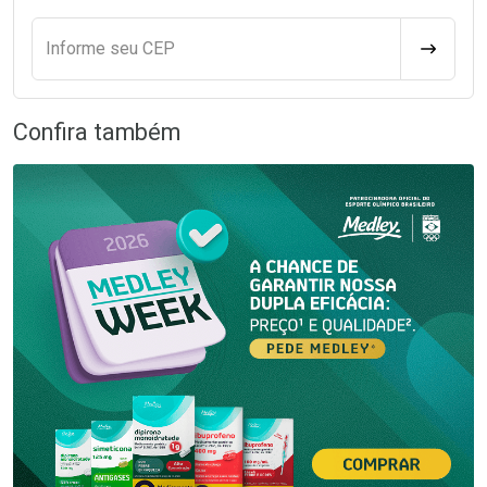
Informe seu CEP
CALCULA
Confira também