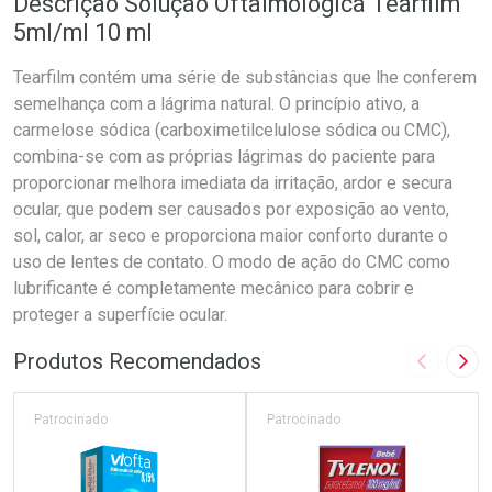
Descrição Solução Oftalmológica Tearfilm
5ml/ml 10 ml
Tearfilm contém uma série de substâncias que lhe conferem
semelhança com a lágrima natural. O princípio ativo, a
carmelose sódica (carboximetilcelulose sódica ou CMC),
combina-se com as próprias lágrimas do paciente para
proporcionar melhora imediata da irritação, ardor e secura
ocular, que podem ser causados por exposição ao vento,
sol, calor, ar seco e proporciona maior conforto durante o
uso de lentes de contato. O modo de ação do CMC como
lubrificante é completamente mecânico para cobrir e
proteger a superfície ocular.
Produtos Recomendados
Imagem A
Pró
Patrocinado
Patrocinado