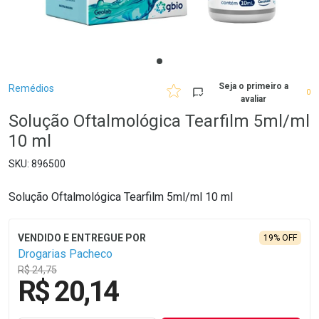
Breadcrumb
Seja o primeiro a
Remédios
0
avaliar
Solução Oftalmológica Tearfilm 5ml/ml
10 ml
896500
Solução Oftalmológica Tearfilm 5ml/ml 10 ml
19% OFF
Drogarias Pacheco
R$ 24,75
R$ 20,14