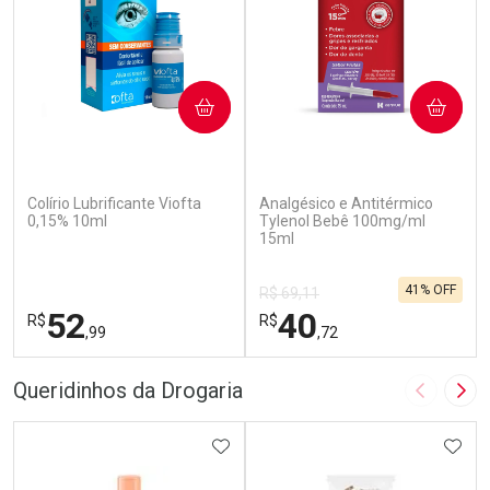
COMPRAR
COMPRAR
(110)
(32)
Colírio Lubrificante Viofta
Analgésico e Antitérmico
0,15% 10ml
Tylenol Bebê 100mg/ml
15ml
41% OFF
R$ 69,11
52
40
R$
R$
,99
,72
FECHAR
F
FECHAR
F
Queridinhos da Drogaria
Imagem A
Pró
Laboratório
Laboratório
Por Menos
ADICIONAR AOS FAVORITOS
Por Menos
ADIC