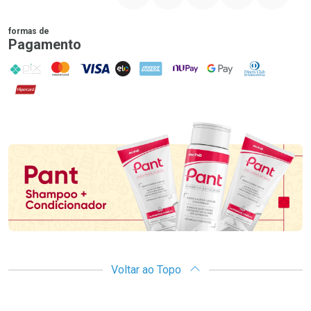
formas de
Pagamento
PIX
MasterCard
VISA
ELO
AMEX
NuPay
Google Pay
Diners Club
Hipercard
Promoção em Destaque
Voltar ao Topo