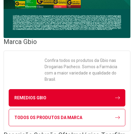
Marca
Gbio
Confira todos os produtos da
Gbio
nas
Drogarias Pacheco. Somos a Farmácia
com a maior variedade e qualidade do
Brasil.
REMEDIOS GBIO
TODOS OS PRODUTOS DA MARCA