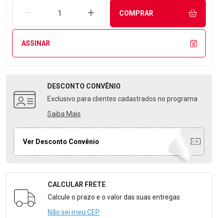
REMOVER UMA UNIDADE
AUMENTAR UMA UNIDADE
COMPRAR
ASSINAR
DESCONTO
CONVÊNIO
Exclusivo para clientes cadastrados no programa
Saiba Mais
Ver Desconto Convênio
CALCULAR FRETE
Formulário para Calcular o Frete
Calcule o prazo e o valor das suas entregas
Não sei meu CEP