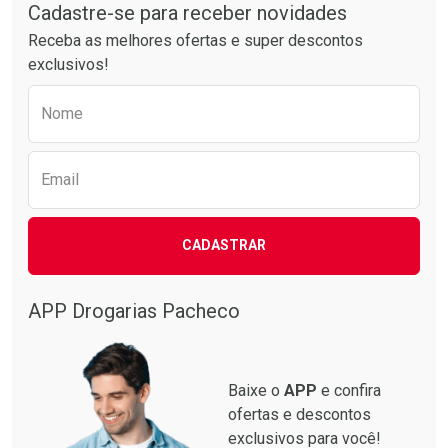
Por R$ 20,24/cada
Por R$ 17,59/cada
Cadastre-se para receber novidades
Receba as melhores ofertas e super descontos
exclusivos!
Preencha o formulário abaixo para receber 
Nome
Email
CADASTRAR
APP Drogarias Pacheco
Baixe o
APP
e confira
ofertas e descontos
exclusivos para você!