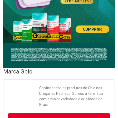
Marca
Gbio
Confira todos os produtos da
Gbio
nas
Drogarias Pacheco. Somos a Farmácia
com a maior variedade e qualidade do
Brasil.