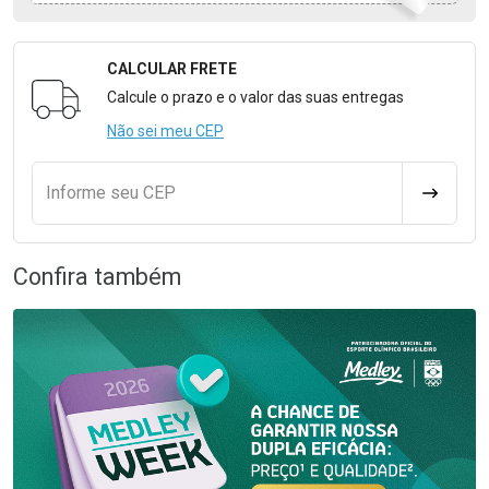
CALCULAR FRETE
Formulário para Calcular o Frete
Calcule o prazo e o valor das suas entregas
Não sei meu CEP
Informe seu CEP
CALCULA
Confira também