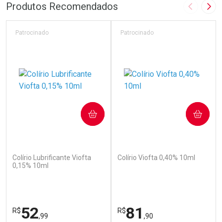
Produtos Recomendados
Imagem A
Pró
Patrocinado
Patrocinado
COMPRAR
COMPRAR
(110)
(142)
Colírio Lubrificante Viofta
Colírio Viofta 0,40% 10ml
0,15% 10ml
52
81
R$
R$
,99
,90