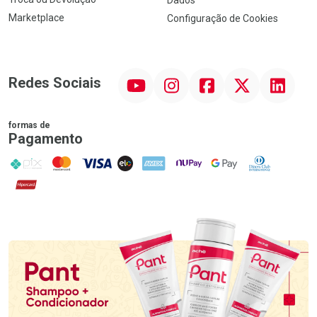
Marketplace
Configuração de Cookies
YouTube
Instagram
Facebook
Twitter
Linkedin
Redes Sociais
formas de
Pagamento
PIX
MasterCard
VISA
ELO
AMEX
NuPay
Google Pay
Diners Club
Hipercard
Promoção em Destaque