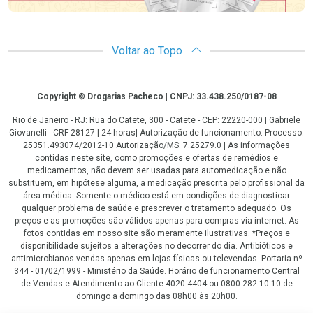
Voltar ao Topo
Copyright
Copyright © Drogarias Pacheco | CNPJ: 33.438.250/0187-08
Rio de Janeiro - RJ: Rua do Catete, 300 - Catete - CEP: 22220-000 | Gabriele
Giovanelli - CRF 28127 | 24 horas| Autorização de funcionamento: Processo:
25351.493074/2012-10 Autorização/MS: 7.25279.0 | As informações
contidas neste site, como promoções e ofertas de remédios e
medicamentos, não devem ser usadas para automedicação e não
substituem, em hipótese alguma, a medicação prescrita pelo profissional da
área médica. Somente o médico está em condições de diagnosticar
qualquer problema de saúde e prescrever o tratamento adequado. Os
preços e as promoções são válidos apenas para compras via internet. As
fotos contidas em nosso site são meramente ilustrativas. *Preços e
disponibilidade sujeitos a alterações no decorrer do dia. Antibióticos e
antimicrobianos vendas apenas em lojas físicas ou televendas. Portaria nº
344 - 01/02/1999 - Ministério da Saúde. Horário de funcionamento Central
de Vendas e Atendimento ao Cliente 4020 4404 ou 0800 282 10 10 de
domingo a domingo das 08h00 às 20h00.