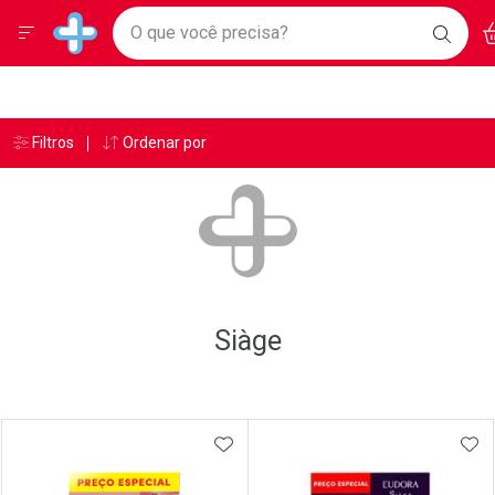
Drogarias Pacheco
Menu
Ac
Ir direto para a home
O que você precisa?
BAIXE
Baixe nosso APP e aproveite Ofertas Exclusivas!
BUSC
O AP
Navegue pela página
Ir direto para o conteúdo
Faça a sua busca
Ir direto para a busca
Ir direto para a conta
Ir direto para a ajuda
Âncoras
Breadcrumb
Filtros
Ordenar por
Drogarias Pacheco
Siàge
Ir direto para a notificações
Ir direto para o carrinho
Ir direto para o menu
Siàge
Prateleira
ADICIONAR AOS FAVORITOS
ADI