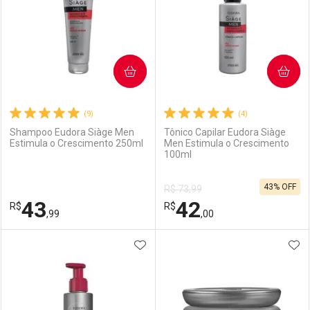
COMPRAR
COMPRAR
(9)
(4)
Shampoo Eudora Siàge Men
Tônico Capilar Eudora Siàge
Estimula o Crescimento 250ml
Men Estimula o Crescimento
100ml
Ativar Desconto
Ativar Desconto
43% OFF
R$ 73,99
Comprar sem Desconto
Comprar sem Desconto
43
42
R$
Comprar sem Desconto
R$
Comprar sem Desconto
Por R$ 74,59/cada
Por R$ 61,49/cada
,99
,00
Por R$ 74,59/cada
Por R$ 61,49/cada
ADICIONAR AOS FAVORITOS
ADI
FECHAR
FECHAR
F
F
Laboratório
Por Menos
Laboratório
Por Menos