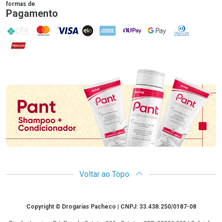
formas de
Pagamento
PIX
MasterCard
VISA
ELO
AMEX
NuPay
Google Pay
Diners Club
Hipercard
Promoção em Destaque
Voltar ao Topo
Copyright
Copyright © Drogarias Pacheco | CNPJ: 33.438.250/0187-08