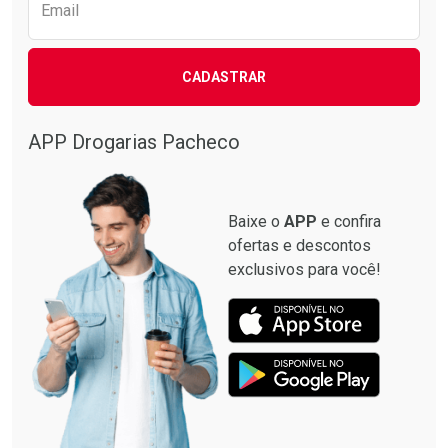
Comprar sem Desconto
Comprar sem Desconto
Email
Comprar sem Desconto
Comprar sem Desconto
Por R$ 66,59/cada
Por R$ 51,99/cada
Por R$ 66,59/cada
Por R$ 51,99/cada
CADASTRAR
APP Drogarias Pacheco
Baixe o
APP
e confira
ofertas e descontos
exclusivos para você!