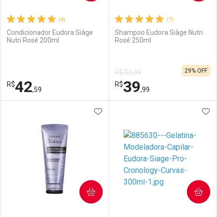
(4)
(7)
Condicionador Eudora Siàge
Shampoo Eudora Siàge Nutri
Nutri Rosé 200ml
Rosé 250ml
Ativar Desconto
Ativar Desconto
29% OFF
R$ 55,99
Comprar sem Desconto
Comprar sem Desconto
42
39
R$
Comprar sem Desconto
R$
Comprar sem Desconto
Por R$ 41,99/cada
Por R$ 61,49/cada
,59
,99
Por R$ 41,99/cada
Por R$ 61,49/cada
ADICIONAR AOS FAVORITOS
ADI
FECHAR
FECHAR
F
F
Laboratório
Por Menos
Laboratório
Por Menos
COMPRAR
COMPRAR