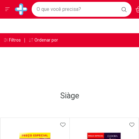
Drogarias Pacheco
Menu
Ac
Ir direto para a home
O que você precisa?
BAIXE
Baixe nosso APP e aproveite Ofertas Exclusivas!
BUSC
O AP
Navegue pela página
Ir direto para o conteúdo
Faça a sua busca
Ir direto para a busca
Ir direto para a conta
Ir direto para a ajuda
Âncoras
Breadcrumb
Filtros
Ordenar por
Drogarias Pacheco
Siàge
Ir direto para a notificações
Ir direto para o carrinho
Ir direto para o menu
Siàge
Prateleira
ADICIONAR AOS FAVORITOS
ADI