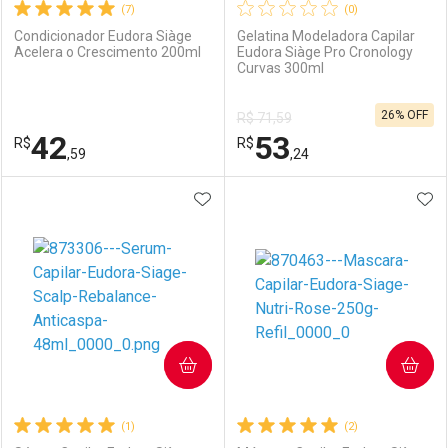
(7)
(0)
Condicionador Eudora Siàge
Gelatina Modeladora Capilar
Acelera o Crescimento 200ml
Eudora Siàge Pro Cronology
Curvas 300ml
Ativar Desconto
Ativar Desconto
26% OFF
R$ 71,59
Comprar sem Desconto
Comprar sem Desconto
42
53
R$
Comprar sem Desconto
R$
Comprar sem Desconto
Por R$ 42,59/cada
Por R$ 39,99/cada
,59
,24
Por R$ 42,59/cada
Por R$ 39,99/cada
ADICIONAR AOS FAVORITOS
ADI
FECHAR
FECHAR
F
F
Laboratório
Por Menos
Laboratório
Por Menos
COMPRAR
COMPRAR
(1)
(2)