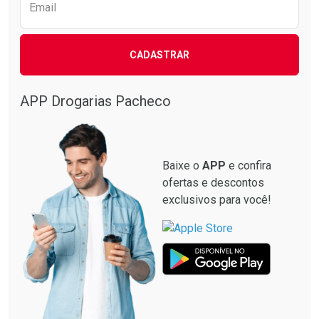
Comprar sem Desconto
Comprar sem Desconto
Email
Comprar sem Desconto
Comprar sem Desconto
Por R$ 66,59/cada
Por R$ 51,99/cada
Por R$ 66,59/cada
Por R$ 51,99/cada
CADASTRAR
APP Drogarias Pacheco
Baixe o
APP
e confira
ofertas e descontos
exclusivos para você!