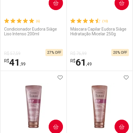
COMPRAR
COMPRAR
(6)
(10)
Condicionador Eudora Siàge
Máscara Capilar Eudora Siàge
Liso Intenso 200ml
Hidratação Micelar 250g
Ativar Desconto
Ativar Desconto
27% OFF
20% OFF
R$ 57,59
R$ 76,99
Comprar sem Desconto
Comprar sem Desconto
41
61
R$
Comprar sem Desconto
R$
Comprar sem Desconto
Por R$ 42,59/cada
Por R$ 61,49/cada
,99
,49
Por R$ 42,59/cada
Por R$ 61,49/cada
ADICIONAR AOS FAVORITOS
ADI
FECHAR
FECHAR
F
F
Laboratório
Por Menos
Laboratório
Por Menos
COMPRAR
COMPRAR