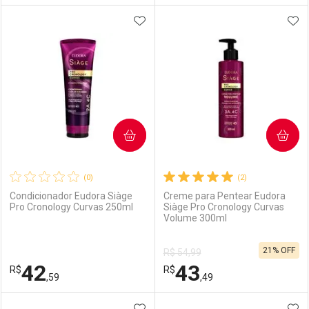
ADICIONAR AOS FAVORITOS
ADI
FECHAR
FECHAR
F
F
Laboratório
Por Menos
Laboratório
Por Menos
COMPRAR
COMPRAR
(0)
(2)
Condicionador Eudora Siàge
Creme para Pentear Eudora
Pro Cronology Curvas 250ml
Siàge Pro Cronology Curvas
Volume 300ml
Ativar Desconto
Ativar Desconto
21% OFF
R$ 54,99
Comprar sem Desconto
Comprar sem Desconto
42
43
R$
Comprar sem Desconto
R$
Comprar sem Desconto
Por R$ 39,99/cada
Por R$ 42,59/cada
,59
,49
Por R$ 39,99/cada
Por R$ 42,59/cada
ADICIONAR AOS FAVORITOS
ADI