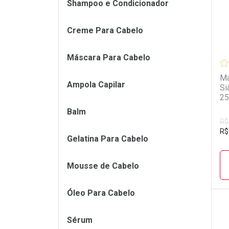
Shampoo e Condicionador
Creme Para Cabelo
Máscara Para Cabelo
Má
Ampola Capilar
Si
25
Balm
R$
R$
Gelatina Para Cabelo
Mousse de Cabelo
Óleo Para Cabelo
Sérum
L
P