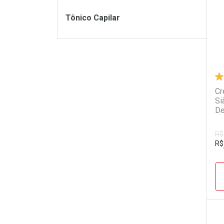
Tônico Capilar
Cr
Si
De
R$
R$