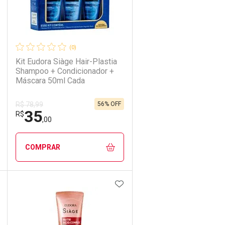
(0)
Kit Eudora Siàge Hair-Plastia
Shampoo + Condicionador +
Máscara 50ml Cada
56% OFF
R$ 78,99
35
R$
,00
COMPRAR
DICIONAR AOS FAVORITOS
ADICIONAR AOS FAVORIT
ECHAR
ECHAR
FECHAR
FECHAR
Laboratório
Por Menos