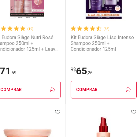
(19)
(35)
t Eudora Siàge Nutri Rosé
Kit Eudora Siàge Liso Intenso
ampoo 250ml +
Shampoo 250ml +
ndicionador 125ml + Leave-
Condicionador 125ml
 30ml
71
65
R$
,59
,26
COMPRAR
COMPRAR
ADICIONAR AOS FAVORITOS
A
FECHAR
FECHAR
F
F
aboratório
or Menos
Laboratório
Por Menos