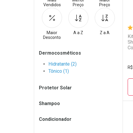
Mais
Menor
Maior
Vendidos
Preço
Preço
Maior
A a Z
Z a A
Ki
Desconto
Sh
Co
Filtros
Dermocosméticos
In
Hidratante (2)
R$
Tônico (1)
Protetor Solar
Shampoo
Condicionador
L
P