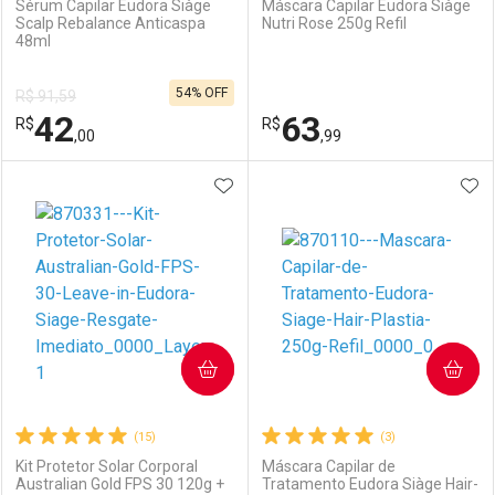
Sérum Capilar Eudora Siàge
Máscara Capilar Eudora Siàge
Scalp Rebalance Anticaspa
Nutri Rose 250g Refil
48ml
Ativar Desconto
Ativar Desconto
54% OFF
R$ 91,59
Comprar sem Desconto
Comprar sem Desconto
42
63
R$
Comprar sem Desconto
R$
Comprar sem Desconto
Por R$ 42,59/cada
Por R$ 53,24/cada
,00
,99
Por R$ 42,59/cada
Por R$ 53,24/cada
ADICIONAR AOS FAVORITOS
ADI
FECHAR
FECHAR
F
F
Laboratório
Por Menos
Laboratório
Por Menos
COMPRAR
COMPRAR
(15)
(3)
Kit Protetor Solar Corporal
Máscara Capilar de
Australian Gold FPS 30 120g +
Tratamento Eudora Siàge Hair-