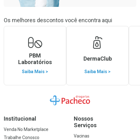
Os melhores descontos você encontra aqui
PBM
DermaClub
Laboratórios
Saiba Mais >
Saiba Mais >
Ir para a Home
Institucional
Nossos
Serviços
Venda No Marketplace
Vacinas
Trabalhe Conosco