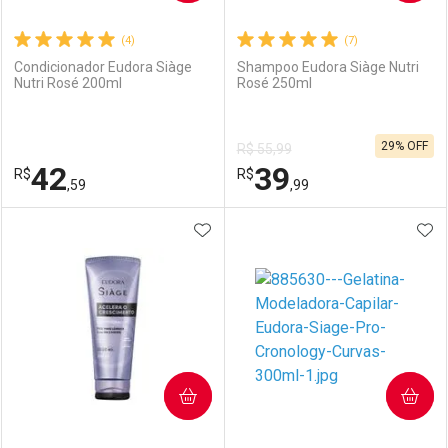
(4)
(7)
Condicionador Eudora Siàge
Shampoo Eudora Siàge Nutri
Nutri Rosé 200ml
Rosé 250ml
Ativar Desconto
Ativar Desconto
29% OFF
R$ 55,99
Comprar sem Desconto
Comprar sem Desconto
42
39
R$
Comprar sem Desconto
R$
Comprar sem Desconto
Por R$ 41,99/cada
Por R$ 61,49/cada
,59
,99
Por R$ 41,99/cada
Por R$ 61,49/cada
ADICIONAR AOS FAVORITOS
ADI
FECHAR
FECHAR
F
F
Laboratório
Por Menos
Laboratório
Por Menos
COMPRAR
COMPRAR