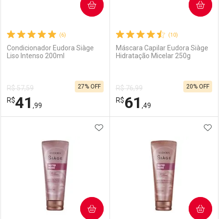
COMPRAR
COMPRAR
(6)
(10)
Condicionador Eudora Siàge
Máscara Capilar Eudora Siàge
Liso Intenso 200ml
Hidratação Micelar 250g
Ativar Desconto
Ativar Desconto
27% OFF
20% OFF
R$ 57,59
R$ 76,99
Comprar sem Desconto
Comprar sem Desconto
41
61
R$
Comprar sem Desconto
R$
Comprar sem Desconto
Por R$ 42,59/cada
Por R$ 61,49/cada
,99
,49
Por R$ 42,59/cada
Por R$ 61,49/cada
ADICIONAR AOS FAVORITOS
ADI
FECHAR
FECHAR
F
F
Laboratório
Por Menos
Laboratório
Por Menos
COMPRAR
COMPRAR