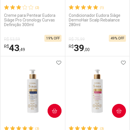
(2)
(1)
Creme para Pentear Eudora
Condicionador Eudora Siàge
Siàge Pro Cronology Curvas
DermoHair Scalp Rebalance
Definição 300ml
280ml
Ativar Desconto
Ativar Desconto
19% OFF
49% OFF
R$ 53,59
R$ 75,99
Comprar sem Desconto
Comprar sem Desconto
43
39
R$
Comprar sem Desconto
R$
Comprar sem Desconto
Por R$ 41,99/cada
Por R$ 61,49/cada
,49
,00
Por R$ 41,99/cada
Por R$ 61,49/cada
ADICIONAR AOS FAVORITOS
ADI
FECHAR
FECHAR
F
F
Laboratório
Por Menos
Laboratório
Por Menos
COMPRAR
COMPRAR
(3)
(3)