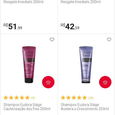
Resgate Imediato 250ml
Resgate Imediato 200ml
Ativar Desconto
Ativar Desconto
Comprar sem Desconto
Comprar sem Desconto
51
42
R$
Comprar sem Desconto
R$
Comprar sem Desconto
Por R$ 57,59/cada
Por R$ 49,69/cada
,99
,59
Por R$ 57,59/cada
Por R$ 49,69/cada
ADICIONAR AOS FAVORITOS
ADI
FECHAR
FECHAR
F
F
Laboratório
Por Menos
Laboratório
Por Menos
COMPRAR
COMPRAR
(9)
(20)
Shampoo Eudora Siàge
Shampoo Eudora Siàge
Cauterização dos Fios 250ml
Acelera o Crescimento 250ml