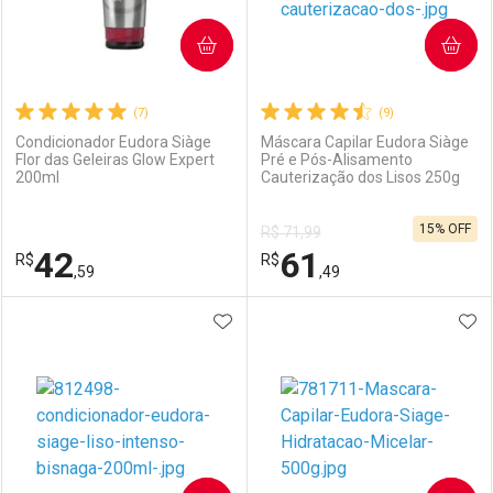
COMPRAR
COMPRAR
(7)
(9)
Condicionador Eudora Siàge
Máscara Capilar Eudora Siàge
Flor das Geleiras Glow Expert
Pré e Pós-Alisamento
200ml
Cauterização dos Lisos 250g
Ativar Desconto
Ativar Desconto
15% OFF
R$ 71,99
Comprar sem Desconto
Comprar sem Desconto
42
61
R$
Comprar sem Desconto
R$
Comprar sem Desconto
Por R$ 47,24/cada
Por R$ 61,49/cada
,59
,49
Por R$ 47,24/cada
Por R$ 61,49/cada
ADICIONAR AOS FAVORITOS
ADI
FECHAR
FECHAR
F
F
Laboratório
Por Menos
Laboratório
Por Menos