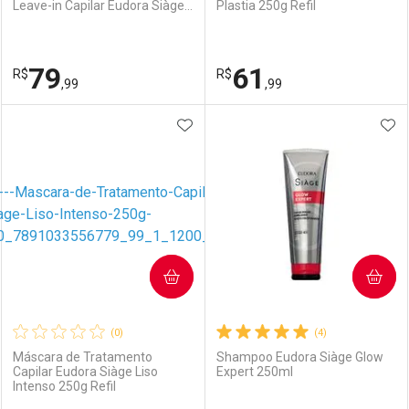
Leave-in Capilar Eudora Siàge
Plastia 250g Refil
Ativar Desconto
Ativar Desconto
Resgate Imediato 100ml
Comprar sem Desconto
Comprar sem Desconto
79
61
R$
Comprar sem Desconto
R$
Comprar sem Desconto
Por R$ 42,00/cada
Por R$ 63,99/cada
,99
,99
Por R$ 42,00/cada
Por R$ 63,99/cada
ADICIONAR AOS FAVORITOS
ADI
FECHAR
FECHAR
F
F
Laboratório
Por Menos
Laboratório
Por Menos
COMPRAR
COMPRAR
(0)
(4)
Máscara de Tratamento
Shampoo Eudora Siàge Glow
Capilar Eudora Siàge Liso
Expert 250ml
Intenso 250g Refil
Ativar Desconto
Ativar Desconto