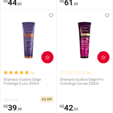
44
61
R$
Comprar sem Desconto
R$
Comprar sem Desconto
Por R$ 71,99/cada
Por R$ 32,00/cada
,00
,49
Por R$ 71,99/cada
Por R$ 32,00/cada
ADICIONAR AOS FAVORITOS
ADI
FECHAR
FECHAR
F
F
Laboratório
Por Menos
Laboratório
Por Menos
COMPRAR
COMPRAR
(3)
(0)
Shampoo Eudora Siàge
Shampoo Eudora Siàge Pro
Prolonga O Liso 250ml
Cronology Curvas 250ml
Ativar Desconto
Ativar Desconto
6% OFF
R$ 42,59
Comprar sem Desconto
Comprar sem Desconto
39
42
R$
Comprar sem Desconto
R$
Comprar sem Desconto
Por R$ 44,00/cada
Por R$ 61,49/cada
,99
,59
Por R$ 44,00/cada
Por R$ 61,49/cada