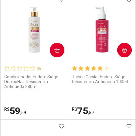
FECHAR
FECHAR
F
F
Laboratório
Por Menos
Laboratório
Por Menos
COMPRAR
COMPRAR
(0)
(1)
Condicionador Eudora Siàge
Tonico Capilar Eudora Siàge
DermoHair Resistencia
Resistencia Antiqueda 100ml
Antiqueda 280ml
Ativar Desconto
Ativar Desconto
Comprar sem Desconto
Comprar sem Desconto
59
75
R$
Comprar sem Desconto
R$
Comprar sem Desconto
Por R$ 42,59/cada
Por R$ 43,49/cada
,59
,59
Por R$ 42,59/cada
Por R$ 43,49/cada
ADICIONAR AOS FAVORITOS
ADI
FECHAR
FECHAR
F
F