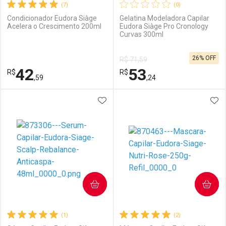
(7)
(0)
Condicionador Eudora Siàge
Gelatina Modeladora Capilar
Acelera o Crescimento 200ml
Eudora Siàge Pro Cronology
Curvas 300ml
Ativar Desconto
Ativar Desconto
26% OFF
R$ 71,59
Comprar sem Desconto
Comprar sem Desconto
42
53
R$
Comprar sem Desconto
R$
Comprar sem Desconto
Por R$ 42,59/cada
Por R$ 39,99/cada
,59
,24
Por R$ 42,59/cada
Por R$ 39,99/cada
ADICIONAR AOS FAVORITOS
ADI
FECHAR
FECHAR
F
F
Laboratório
Por Menos
Laboratório
Por Menos
COMPRAR
COMPRAR
(1)
(2)