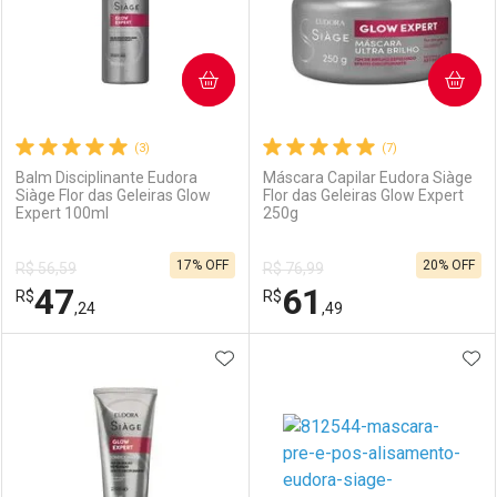
COMPRAR
COMPRAR
(3)
(7)
Balm Disciplinante Eudora
Máscara Capilar Eudora Siàge
Siàge Flor das Geleiras Glow
Flor das Geleiras Glow Expert
Expert 100ml
250g
Ativar Desconto
Ativar Desconto
17% OFF
20% OFF
R$ 56,59
R$ 76,99
Comprar sem Desconto
Comprar sem Desconto
47
61
R$
Comprar sem Desconto
R$
Comprar sem Desconto
Por R$ 43,99/cada
Por R$ 42,00/cada
,24
,49
Por R$ 43,99/cada
Por R$ 42,00/cada
ADICIONAR AOS FAVORITOS
ADI
FECHAR
FECHAR
F
F
Laboratório
Por Menos
Laboratório
Por Menos