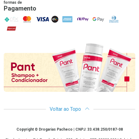
formas de
Pagamento
PIX
MasterCard
VISA
ELO
AMEX
NuPay
Google Pay
Diners Club
Hipercard
Promoção em Destaque
Voltar ao Topo
Copyright
Copyright © Drogarias Pacheco | CNPJ: 33.438.250/0187-08