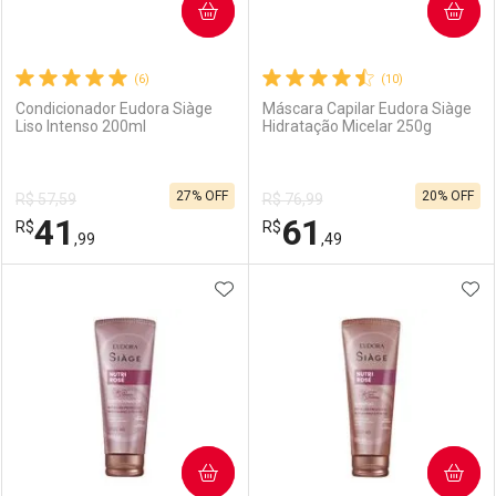
COMPRAR
COMPRAR
(6)
(10)
Condicionador Eudora Siàge
Máscara Capilar Eudora Siàge
Liso Intenso 200ml
Hidratação Micelar 250g
Ativar Desconto
Ativar Desconto
27% OFF
20% OFF
R$ 57,59
R$ 76,99
Comprar sem Desconto
Comprar sem Desconto
41
61
R$
Comprar sem Desconto
R$
Comprar sem Desconto
Por R$ 42,59/cada
Por R$ 61,49/cada
,99
,49
Por R$ 42,59/cada
Por R$ 61,49/cada
ADICIONAR AOS FAVORITOS
ADI
FECHAR
FECHAR
F
F
Laboratório
Por Menos
Laboratório
Por Menos
COMPRAR
COMPRAR