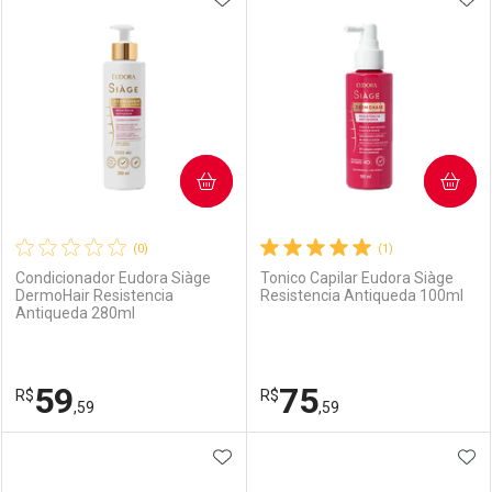
FECHAR
FECHAR
F
F
Laboratório
Por Menos
Laboratório
Por Menos
COMPRAR
COMPRAR
(0)
(1)
Condicionador Eudora Siàge
Tonico Capilar Eudora Siàge
DermoHair Resistencia
Resistencia Antiqueda 100ml
Antiqueda 280ml
Ativar Desconto
Ativar Desconto
Comprar sem Desconto
Comprar sem Desconto
59
75
R$
Comprar sem Desconto
R$
Comprar sem Desconto
Por R$ 42,59/cada
Por R$ 43,49/cada
,59
,59
Por R$ 42,59/cada
Por R$ 43,49/cada
ADICIONAR AOS FAVORITOS
ADI
FECHAR
FECHAR
F
F