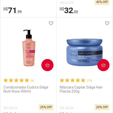
42% OFF
R$ 54,99
Comprar sem Desconto
Comprar sem Desconto
71
32
R$
Comprar sem Desconto
R$
Comprar sem Desconto
Por R$ 28,00/cada
Por R$ 42,16/cada
,99
,00
Por R$ 28,00/cada
Por R$ 42,16/cada
ADICIONAR AOS FAVORITOS
ADI
FECHAR
FECHAR
F
F
Laboratório
Por Menos
Laboratório
Por Menos
COMPRAR
COMPRAR
(4)
(15)
Condicionador Eudora Siàge
Máscara Capilar Siàge Hair-
Nutri Rose 400ml
Plastia 250g
Ativar Desconto
Ativar Desconto
25% OFF
20% OFF
R$ 58,59
R$ 76,99
Comprar sem Desconto
Comprar sem Desconto