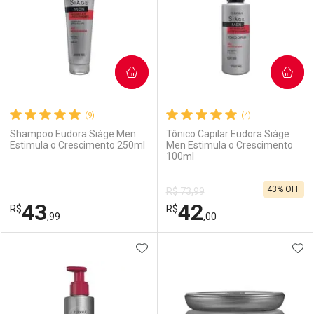
COMPRAR
COMPRAR
(9)
(4)
Shampoo Eudora Siàge Men
Tônico Capilar Eudora Siàge
Estimula o Crescimento 250ml
Men Estimula o Crescimento
100ml
Ativar Desconto
Ativar Desconto
43% OFF
R$ 73,99
Comprar sem Desconto
Comprar sem Desconto
43
42
R$
Comprar sem Desconto
R$
Comprar sem Desconto
Por R$ 74,59/cada
Por R$ 61,49/cada
,99
,00
Por R$ 74,59/cada
Por R$ 61,49/cada
ADICIONAR AOS FAVORITOS
ADI
FECHAR
FECHAR
F
F
Laboratório
Por Menos
Laboratório
Por Menos