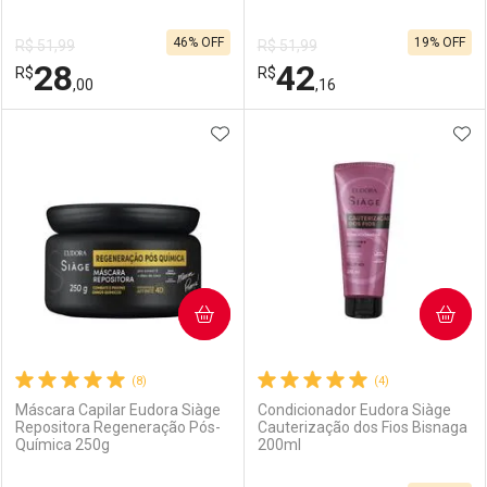
Ativar Desconto
Ativar Desconto
46% OFF
19% OFF
R$ 51,99
R$ 51,99
Comprar sem Desconto
Comprar sem Desconto
28
42
R$
Comprar sem Desconto
R$
Comprar sem Desconto
Por R$ 51,99/cada
Por R$ 42,59/cada
,00
,16
Por R$ 51,99/cada
Por R$ 42,59/cada
ADICIONAR AOS FAVORITOS
ADI
FECHAR
FECHAR
F
F
Laboratório
Por Menos
Laboratório
Por Menos
COMPRAR
COMPRAR
(8)
(4)
Máscara Capilar Eudora Siàge
Condicionador Eudora Siàge
Repositora Regeneração Pós-
Cauterização dos Fios Bisnaga
Química 250g
200ml
Ativar Desconto
Ativar Desconto