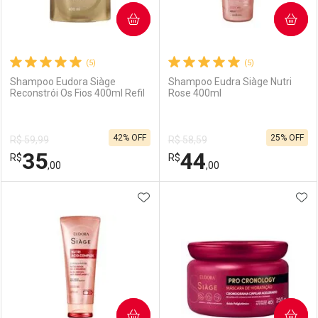
COMPRAR
COMPRAR
(5)
(5)
Shampoo Eudora Siàge
Shampoo Eudra Siàge Nutri
Reconstrói Os Fios 400ml Refil
Rose 400ml
Ativar Desconto
Ativar Desconto
42% OFF
25% OFF
R$ 59,99
R$ 58,59
Comprar sem Desconto
Comprar sem Desconto
35
44
R$
Comprar sem Desconto
R$
Comprar sem Desconto
Por R$ 59,24/cada
Por R$ 39,99/cada
,00
,00
Por R$ 59,24/cada
Por R$ 39,99/cada
ADICIONAR AOS FAVORITOS
ADI
FECHAR
FECHAR
F
F
Laboratório
Por Menos
Laboratório
Por Menos
COMPRAR
COMPRAR