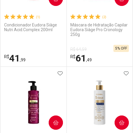
(1)
(2)
Condicionador Eudora Siàge
Máscara de Hidratação Capilar
Nutri Acid.Complex 200ml
Eudora Siàge Pro Cronology
250g
Ativar Desconto
Ativar Desconto
5% OFF
R$ 64,59
Comprar sem Desconto
Comprar sem Desconto
41
61
R$
Comprar sem Desconto
R$
Comprar sem Desconto
Por R$ 35,00/cada
Por R$ 44,00/cada
,99
,49
Por R$ 35,00/cada
Por R$ 44,00/cada
ADICIONAR AOS FAVORITOS
ADI
FECHAR
FECHAR
F
F
Laboratório
Por Menos
Laboratório
Por Menos
COMPRAR
COMPRAR