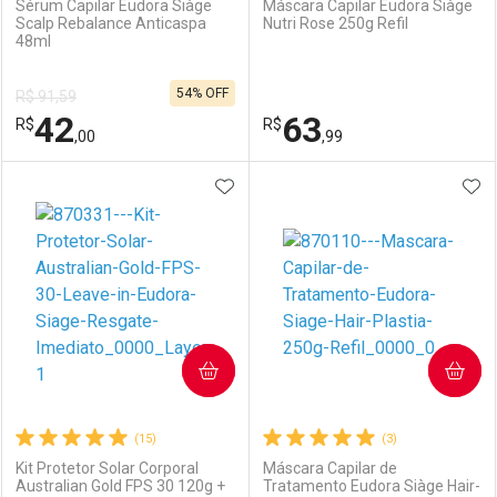
Sérum Capilar Eudora Siàge
Máscara Capilar Eudora Siàge
Scalp Rebalance Anticaspa
Nutri Rose 250g Refil
48ml
Ativar Desconto
Ativar Desconto
54% OFF
R$ 91,59
Comprar sem Desconto
Comprar sem Desconto
42
63
R$
Comprar sem Desconto
R$
Comprar sem Desconto
Por R$ 42,59/cada
Por R$ 53,24/cada
,00
,99
Por R$ 42,59/cada
Por R$ 53,24/cada
ADICIONAR AOS FAVORITOS
ADI
FECHAR
FECHAR
F
F
Laboratório
Por Menos
Laboratório
Por Menos
COMPRAR
COMPRAR
(15)
(3)
Kit Protetor Solar Corporal
Máscara Capilar de
Australian Gold FPS 30 120g +
Tratamento Eudora Siàge Hair-