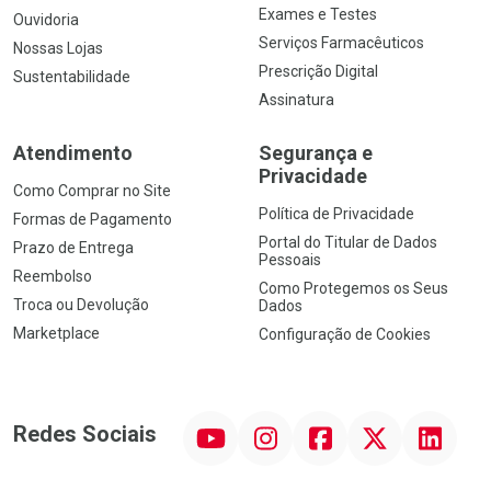
Exames e Testes
Ouvidoria
Serviços Farmacêuticos
Nossas Lojas
Prescrição Digital
Sustentabilidade
Assinatura
Atendimento
Segurança e
Privacidade
Como Comprar no Site
Política de Privacidade
Formas de Pagamento
Portal do Titular de Dados
Prazo de Entrega
Pessoais
Reembolso
Como Protegemos os Seus
Troca ou Devolução
Dados
Marketplace
Configuração de Cookies
YouTube
Instagram
Facebook
Twitter
Linkedin
Redes Sociais