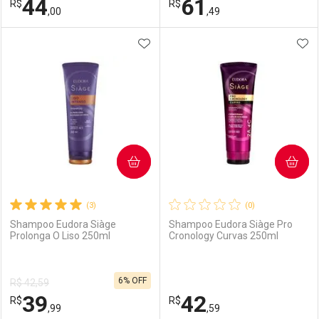
44
61
R$
Comprar sem Desconto
R$
Comprar sem Desconto
Por R$ 71,99/cada
Por R$ 32,00/cada
,00
,49
Por R$ 71,99/cada
Por R$ 32,00/cada
ADICIONAR AOS FAVORITOS
ADI
FECHAR
FECHAR
F
F
Laboratório
Por Menos
Laboratório
Por Menos
COMPRAR
COMPRAR
(3)
(0)
Shampoo Eudora Siàge
Shampoo Eudora Siàge Pro
Prolonga O Liso 250ml
Cronology Curvas 250ml
Ativar Desconto
Ativar Desconto
6% OFF
R$ 42,59
Comprar sem Desconto
Comprar sem Desconto
39
42
R$
Comprar sem Desconto
R$
Comprar sem Desconto
Por R$ 44,00/cada
Por R$ 61,49/cada
,99
,59
Por R$ 44,00/cada
Por R$ 61,49/cada