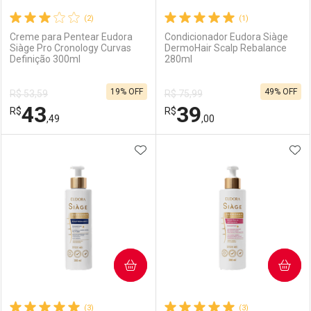
(2)
(1)
Creme para Pentear Eudora
Condicionador Eudora Siàge
Siàge Pro Cronology Curvas
DermoHair Scalp Rebalance
Definição 300ml
280ml
Ativar Desconto
Ativar Desconto
19% OFF
49% OFF
R$ 53,59
R$ 75,99
Comprar sem Desconto
Comprar sem Desconto
43
39
R$
Comprar sem Desconto
R$
Comprar sem Desconto
Por R$ 41,99/cada
Por R$ 61,49/cada
,49
,00
Por R$ 41,99/cada
Por R$ 61,49/cada
ADICIONAR AOS FAVORITOS
ADI
FECHAR
FECHAR
F
F
Laboratório
Por Menos
Laboratório
Por Menos
COMPRAR
COMPRAR
(3)
(3)