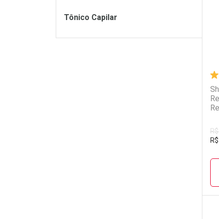
Tônico Capilar
Sh
Re
Re
R$
R$