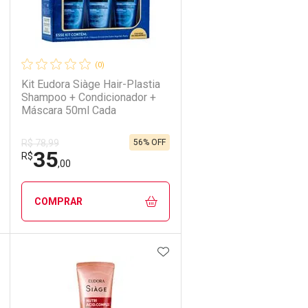
(0)
Kit Eudora Siàge Hair-Plastia
Shampoo + Condicionador +
Máscara 50ml Cada
56% OFF
R$ 78,99
35
R$
,00
COMPRAR
DICIONAR AOS FAVORITOS
ADICIONAR AOS FAVORIT
ECHAR
ECHAR
FECHAR
FECHAR
Laboratório
Por Menos