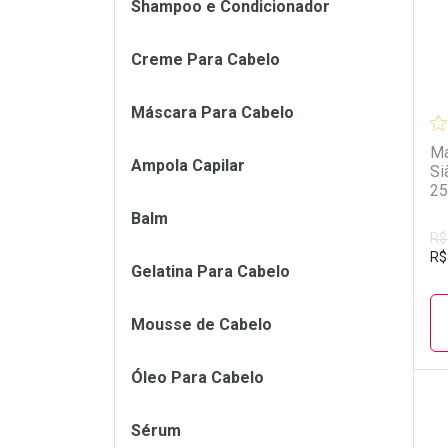
Shampoo e Condicionador
Creme Para Cabelo
Máscara Para Cabelo
Má
Ampola Capilar
Si
25
Balm
R$
R$
Gelatina Para Cabelo
Mousse de Cabelo
Óleo Para Cabelo
Sérum
L
P