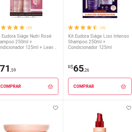
(19)
(35)
t Eudora Siàge Nutri Rosé
Kit Eudora Siàge Liso Intenso
ampoo 250ml +
Shampoo 250ml +
ndicionador 125ml + Leave-
Condicionador 125ml
 30ml
71
65
R$
,59
,26
COMPRAR
COMPRAR
ADICIONAR AOS FAVORITOS
A
FECHAR
FECHAR
F
F
aboratório
or Menos
Laboratório
Por Menos