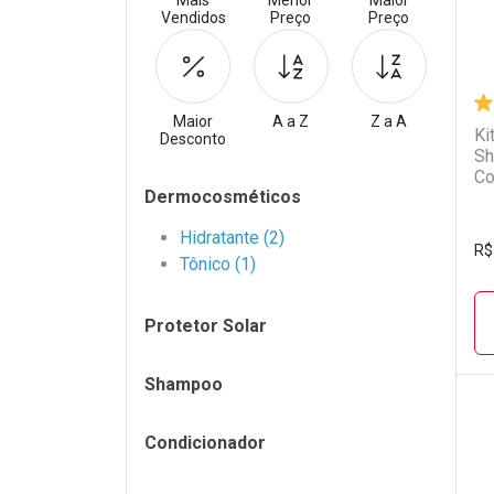
Mais
Menor
Maior
Vendidos
Preço
Preço
Maior
A a Z
Z a A
Ki
Desconto
Sh
Co
Filtros
Dermocosméticos
In
Hidratante (2)
R$
Tônico (1)
Protetor Solar
Shampoo
Condicionador
L
P