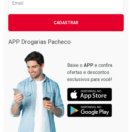
Comprar sem Desconto
Comprar sem Desconto
Email
Comprar sem Desconto
Comprar sem Desconto
Por R$ 51,99/cada
Por R$ 61,49/cada
Por R$ 51,99/cada
Por R$ 61,49/cada
CADASTRAR
APP Drogarias Pacheco
Baixe o
APP
e confira
ofertas e descontos
exclusivos para você!