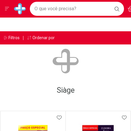
Drogarias Pacheco
Menu
Ac
Ir direto para a home
O que você precisa?
BAIXE
Baixe nosso APP e aproveite Ofertas Exclusivas!
BUSC
O AP
Navegue pela página
Ir direto para o conteúdo
Faça a sua busca
Ir direto para a busca
Ir direto para a conta
Ir direto para a ajuda
Âncoras
Breadcrumb
Filtros
Ordenar por
Drogarias Pacheco
Siàge
Ir direto para a notificações
Ir direto para o carrinho
Ir direto para o menu
Siàge
Prateleira
ADICIONAR AOS FAVORITOS
ADI