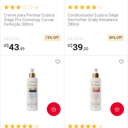
(2)
(1)
Creme para Pentear Eudora
Condicionador Eudora Siàge
Siàge Pro Cronology Curvas
DermoHair Scalp Rebalance
Definição 300ml
280ml
Ativar Desconto
Ativar Desconto
19% OFF
49% OFF
R$ 53,59
R$ 75,99
Comprar sem Desconto
Comprar sem Desconto
43
39
R$
Comprar sem Desconto
R$
Comprar sem Desconto
Por R$ 41,99/cada
Por R$ 61,49/cada
,49
,00
Por R$ 41,99/cada
Por R$ 61,49/cada
ADICIONAR AOS FAVORITOS
ADI
FECHAR
FECHAR
F
F
Laboratório
Por Menos
Laboratório
Por Menos
COMPRAR
COMPRAR
(3)
(3)