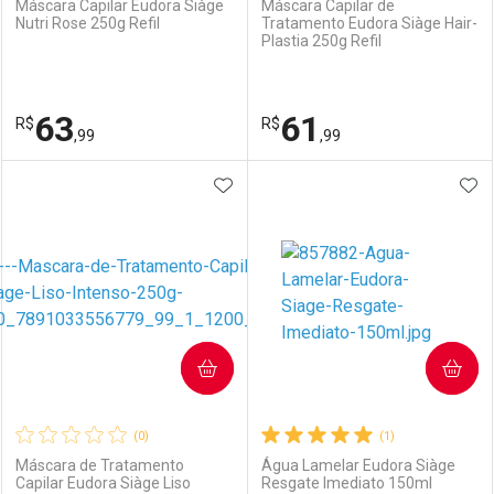
Máscara Capilar Eudora Siàge
Máscara Capilar de
Nutri Rose 250g Refil
Tratamento Eudora Siàge Hair-
Plastia 250g Refil
Ativar Desconto
Ativar Desconto
Comprar sem Desconto
Comprar sem Desconto
63
61
R$
Comprar sem Desconto
R$
Comprar sem Desconto
Por R$ 53,24/cada
Por R$ 42,00/cada
,99
,99
Por R$ 53,24/cada
Por R$ 42,00/cada
ADICIONAR AOS FAVORITOS
ADI
FECHAR
FECHAR
F
F
Laboratório
Por Menos
Laboratório
Por Menos
COMPRAR
COMPRAR
(0)
(1)
Máscara de Tratamento
Água Lamelar Eudora Siàge
Capilar Eudora Siàge Liso
Resgate Imediato 150ml