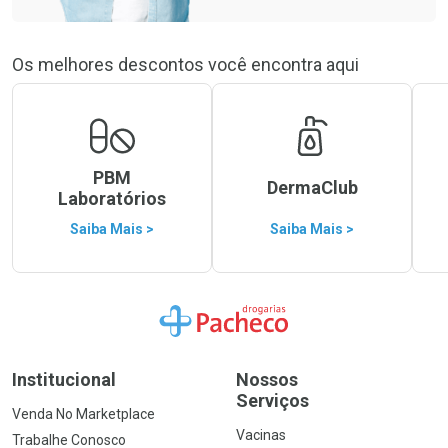
Os melhores descontos você encontra aqui
PBM
DermaClub
Laboratórios
Saiba Mais >
Saiba Mais >
Ir para a Home
Institucional
Nossos
Serviços
Venda No Marketplace
Vacinas
Trabalhe Conosco