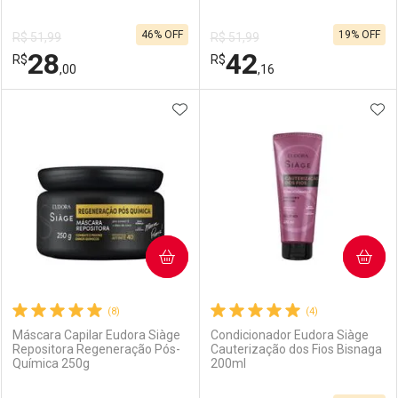
Ativar Desconto
Ativar Desconto
46% OFF
19% OFF
R$ 51,99
R$ 51,99
Comprar sem Desconto
Comprar sem Desconto
28
42
R$
Comprar sem Desconto
R$
Comprar sem Desconto
Por R$ 51,99/cada
Por R$ 42,59/cada
,00
,16
Por R$ 51,99/cada
Por R$ 42,59/cada
ADICIONAR AOS FAVORITOS
ADI
FECHAR
FECHAR
F
F
Laboratório
Por Menos
Laboratório
Por Menos
COMPRAR
COMPRAR
(8)
(4)
Máscara Capilar Eudora Siàge
Condicionador Eudora Siàge
Repositora Regeneração Pós-
Cauterização dos Fios Bisnaga
Química 250g
200ml
Ativar Desconto
Ativar Desconto