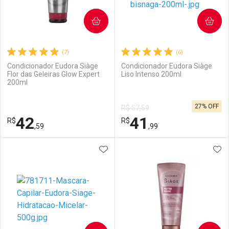
COMPRAR
COMPRAR
(7)
(6)
Condicionador Eudora Siàge
Condicionador Eudora Siàge
Flor das Geleiras Glow Expert
Liso Intenso 200ml
200ml
Ativar Desconto
Ativar Desconto
27% OFF
R$ 57,59
Comprar sem Desconto
Comprar sem Desconto
42
41
R$
Comprar sem Desconto
R$
Comprar sem Desconto
Por R$ 47,24/cada
Por R$ 61,49/cada
,59
,99
Por R$ 47,24/cada
Por R$ 61,49/cada
ADICIONAR AOS FAVORITOS
ADI
FECHAR
FECHAR
F
F
Laboratório
Por Menos
Laboratório
Por Menos