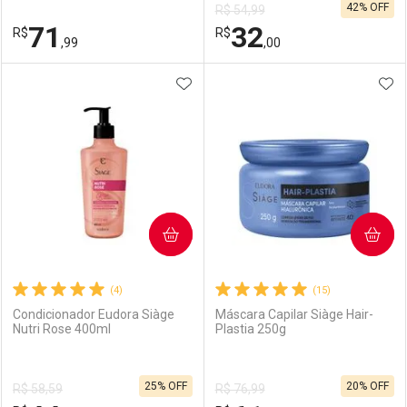
42% OFF
R$ 54,99
Comprar sem Desconto
Comprar sem Desconto
71
32
R$
Comprar sem Desconto
R$
Comprar sem Desconto
Por R$ 28,00/cada
Por R$ 42,16/cada
,99
,00
Por R$ 28,00/cada
Por R$ 42,16/cada
ADICIONAR AOS FAVORITOS
ADI
FECHAR
FECHAR
F
F
Laboratório
Por Menos
Laboratório
Por Menos
COMPRAR
COMPRAR
(4)
(15)
Condicionador Eudora Siàge
Máscara Capilar Siàge Hair-
Nutri Rose 400ml
Plastia 250g
Ativar Desconto
Ativar Desconto
25% OFF
20% OFF
R$ 58,59
R$ 76,99
Comprar sem Desconto
Comprar sem Desconto