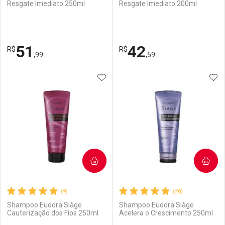
Resgate Imediato 250ml
Resgate Imediato 200ml
Ativar Desconto
Ativar Desconto
Comprar sem Desconto
Comprar sem Desconto
51
42
R$
Comprar sem Desconto
R$
Comprar sem Desconto
Por R$ 57,59/cada
Por R$ 49,69/cada
,99
,59
Por R$ 57,59/cada
Por R$ 49,69/cada
ADICIONAR AOS FAVORITOS
ADI
FECHAR
FECHAR
F
F
Laboratório
Por Menos
Laboratório
Por Menos
COMPRAR
COMPRAR
(9)
(20)
Shampoo Eudora Siàge
Shampoo Eudora Siàge
Cauterização dos Fios 250ml
Acelera o Crescimento 250ml