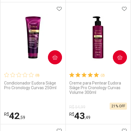
ADICIONAR AOS FAVORITOS
ADI
FECHAR
FECHAR
F
F
Laboratório
Por Menos
Laboratório
Por Menos
COMPRAR
COMPRAR
(0)
(2)
Condicionador Eudora Siàge
Creme para Pentear Eudora
Pro Cronology Curvas 250ml
Siàge Pro Cronology Curvas
Volume 300ml
Ativar Desconto
Ativar Desconto
21% OFF
R$ 54,99
Comprar sem Desconto
Comprar sem Desconto
42
43
R$
Comprar sem Desconto
R$
Comprar sem Desconto
Por R$ 39,99/cada
Por R$ 42,59/cada
,59
,49
Por R$ 39,99/cada
Por R$ 42,59/cada
ADICIONAR AOS FAVORITOS
ADI