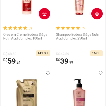
COMPRAR
COMPRAR
(3)
(2)
Óleo em Creme Eudora Siàge
Shampoo Eudora Siàge Nutri
Nutri Acid Complex 100ml
Acid Complex 250ml
Ativar Desconto
Ativar Desconto
14% OFF
6% OFF
R$ 68,59
R$ 42,59
Comprar sem Desconto
Comprar sem Desconto
59
39
R$
Comprar sem Desconto
R$
Comprar sem Desconto
Por R$ 35,00/cada
Por R$ 55,99/cada
,24
,99
Por R$ 35,00/cada
Por R$ 55,99/cada
ADICIONAR AOS FAVORITOS
ADI
FECHAR
FECHAR
F
F
Laboratório
Por Menos
Laboratório
Por Menos