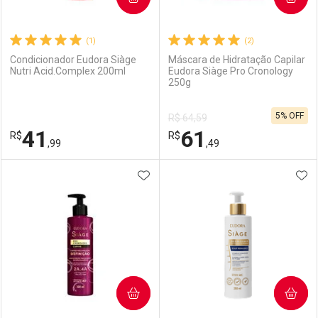
(1)
(2)
Condicionador Eudora Siàge
Máscara de Hidratação Capilar
Nutri Acid.Complex 200ml
Eudora Siàge Pro Cronology
250g
Ativar Desconto
Ativar Desconto
5% OFF
R$ 64,59
Comprar sem Desconto
Comprar sem Desconto
41
61
R$
Comprar sem Desconto
R$
Comprar sem Desconto
Por R$ 35,00/cada
Por R$ 44,00/cada
,99
,49
Por R$ 35,00/cada
Por R$ 44,00/cada
ADICIONAR AOS FAVORITOS
ADI
FECHAR
FECHAR
F
F
Laboratório
Por Menos
Laboratório
Por Menos
COMPRAR
COMPRAR