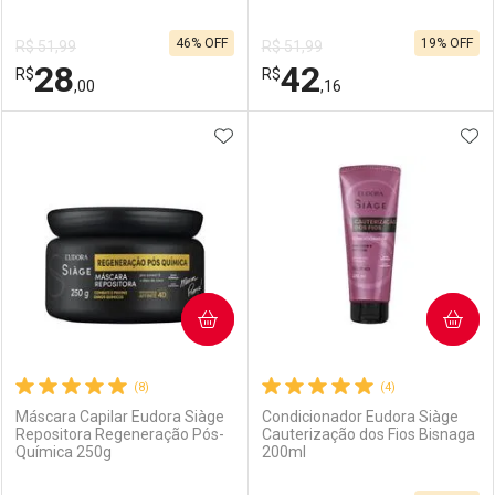
Ativar Desconto
Ativar Desconto
46% OFF
19% OFF
R$ 51,99
R$ 51,99
Comprar sem Desconto
Comprar sem Desconto
28
42
R$
Comprar sem Desconto
R$
Comprar sem Desconto
Por R$ 51,99/cada
Por R$ 42,59/cada
,00
,16
Por R$ 51,99/cada
Por R$ 42,59/cada
ADICIONAR AOS FAVORITOS
ADI
FECHAR
FECHAR
F
F
Laboratório
Por Menos
Laboratório
Por Menos
COMPRAR
COMPRAR
(8)
(4)
Máscara Capilar Eudora Siàge
Condicionador Eudora Siàge
Repositora Regeneração Pós-
Cauterização dos Fios Bisnaga
Química 250g
200ml
Ativar Desconto
Ativar Desconto