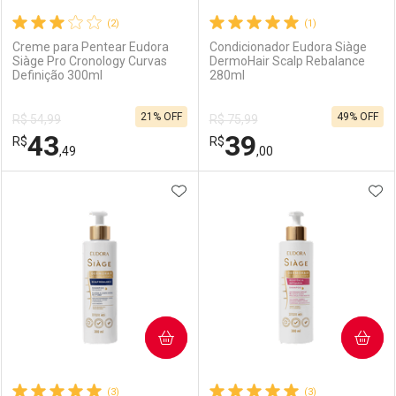
(2)
(1)
Creme para Pentear Eudora
Condicionador Eudora Siàge
Siàge Pro Cronology Curvas
DermoHair Scalp Rebalance
Definição 300ml
280ml
Ativar Desconto
Ativar Desconto
21% OFF
49% OFF
R$ 54,99
R$ 75,99
Comprar sem Desconto
Comprar sem Desconto
43
39
R$
Comprar sem Desconto
R$
Comprar sem Desconto
Por R$ 41,99/cada
Por R$ 61,49/cada
,49
,00
Por R$ 41,99/cada
Por R$ 61,49/cada
ADICIONAR AOS FAVORITOS
ADI
FECHAR
FECHAR
F
F
Laboratório
Por Menos
Laboratório
Por Menos
COMPRAR
COMPRAR
(3)
(3)