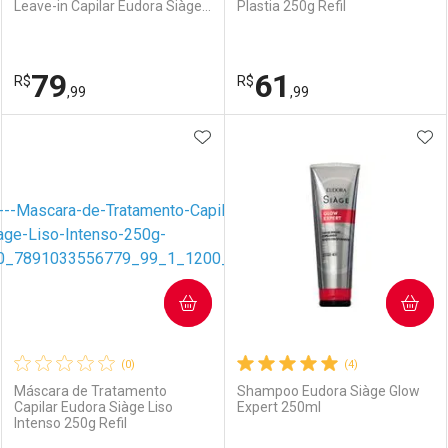
Leave-in Capilar Eudora Siàge
Plastia 250g Refil
Ativar Desconto
Ativar Desconto
Resgate Imediato 100ml
Comprar sem Desconto
Comprar sem Desconto
79
61
R$
Comprar sem Desconto
R$
Comprar sem Desconto
Por R$ 42,00/cada
Por R$ 63,99/cada
,99
,99
Por R$ 42,00/cada
Por R$ 63,99/cada
ADICIONAR AOS FAVORITOS
ADI
FECHAR
FECHAR
F
F
Laboratório
Por Menos
Laboratório
Por Menos
COMPRAR
COMPRAR
(0)
(4)
Máscara de Tratamento
Shampoo Eudora Siàge Glow
Capilar Eudora Siàge Liso
Expert 250ml
Intenso 250g Refil
Ativar Desconto
Ativar Desconto