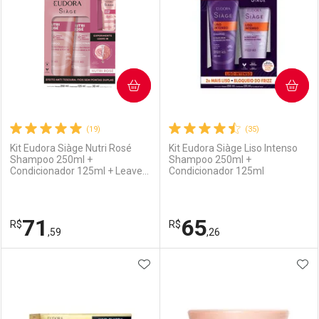
COMPRAR
COMPRAR
(19)
(35)
Kit Eudora Siàge Nutri Rosé
Kit Eudora Siàge Liso Intenso
Shampoo 250ml +
Shampoo 250ml +
Condicionador 125ml + Leave-
Condicionador 125ml
In 30ml
71
65
R$
R$
,59
,26
ADICIONAR AOS FAVORITOS
ADI
FECHAR
FECHAR
F
F
Laboratório
Por Menos
Laboratório
Por Menos