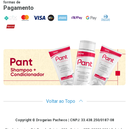
formas de
Pagamento
PIX
MasterCard
VISA
ELO
AMEX
NuPay
Google Pay
Diners Club
Hipercard
Promoção em Destaque
Voltar ao Topo
Copyright
Copyright © Drogarias Pacheco | CNPJ: 33.438.250/0187-08