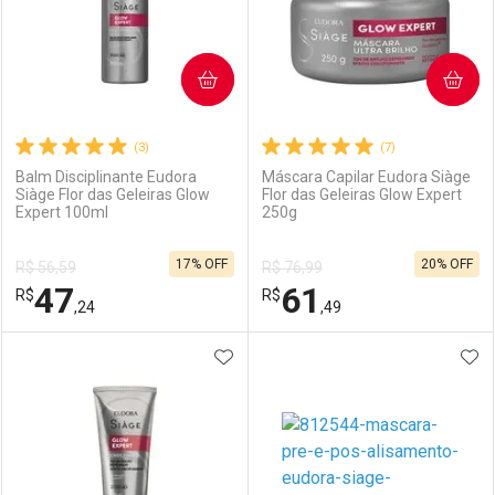
COMPRAR
COMPRAR
(3)
(7)
Balm Disciplinante Eudora
Máscara Capilar Eudora Siàge
Siàge Flor das Geleiras Glow
Flor das Geleiras Glow Expert
Expert 100ml
250g
Ativar Desconto
Ativar Desconto
17% OFF
20% OFF
R$ 56,59
R$ 76,99
Comprar sem Desconto
Comprar sem Desconto
47
61
R$
Comprar sem Desconto
R$
Comprar sem Desconto
Por R$ 43,99/cada
Por R$ 42,00/cada
,24
,49
Por R$ 43,99/cada
Por R$ 42,00/cada
ADICIONAR AOS FAVORITOS
ADI
FECHAR
FECHAR
F
F
Laboratório
Por Menos
Laboratório
Por Menos