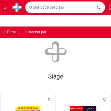
Drogarias Pacheco
Menu
Ac
Ir direto para a home
O que você precisa?
BAIXE
Baixe nosso APP e aproveite Ofertas Exclusivas!
BUSC
O AP
Navegue pela página
Ir direto para o conteúdo
Faça a sua busca
Ir direto para a busca
Ir direto para a conta
Ir direto para a ajuda
Âncoras
Breadcrumb
Filtros
Ordenar por
Drogarias Pacheco
Siàge
Ir direto para a notificações
Ir direto para o carrinho
Ir direto para o menu
Siàge
Prateleira
ADICIONAR AOS FAVORITOS
ADI