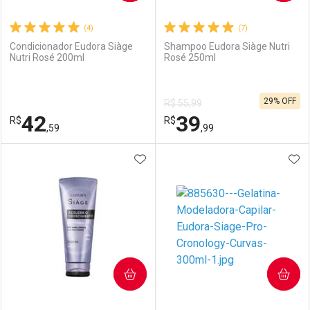
(4)
(7)
Condicionador Eudora Siàge
Shampoo Eudora Siàge Nutri
Nutri Rosé 200ml
Rosé 250ml
Ativar Desconto
Ativar Desconto
29% OFF
R$ 55,99
Comprar sem Desconto
Comprar sem Desconto
42
39
R$
Comprar sem Desconto
R$
Comprar sem Desconto
Por R$ 41,99/cada
Por R$ 61,49/cada
,59
,99
Por R$ 41,99/cada
Por R$ 61,49/cada
ADICIONAR AOS FAVORITOS
ADI
FECHAR
FECHAR
F
F
Laboratório
Por Menos
Laboratório
Por Menos
COMPRAR
COMPRAR