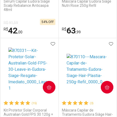
Sérum Capilar Eudora Siàge
Máscara Capilar Eudora Siàge
Scalp Rebalance Anticaspa
Nutri Rose 250g Refil
48ml
Ativar Desconto
Ativar Desconto
54% OFF
R$ 91,59
Comprar sem Desconto
Comprar sem Desconto
42
63
R$
Comprar sem Desconto
R$
Comprar sem Desconto
Por R$ 42,59/cada
Por R$ 53,24/cada
,00
,99
Por R$ 42,59/cada
Por R$ 53,24/cada
ADICIONAR AOS FAVORITOS
ADI
FECHAR
FECHAR
F
F
Laboratório
Por Menos
Laboratório
Por Menos
COMPRAR
COMPRAR
(15)
(3)
Kit Protetor Solar Corporal
Máscara Capilar de
Australian Gold FPS 30 120g +
Tratamento Eudora Siàge Hair-