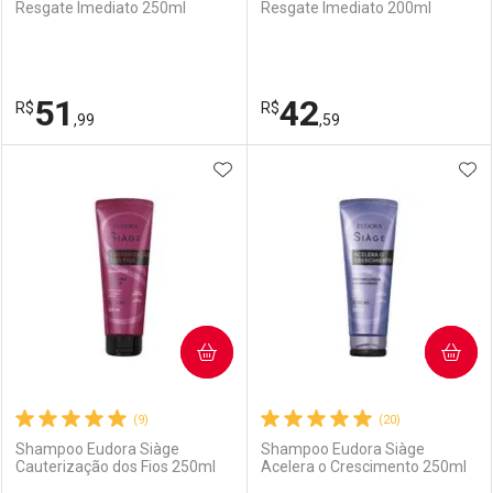
Resgate Imediato 250ml
Resgate Imediato 200ml
Ativar Desconto
Ativar Desconto
Comprar sem Desconto
Comprar sem Desconto
51
42
R$
Comprar sem Desconto
R$
Comprar sem Desconto
Por R$ 57,59/cada
Por R$ 49,69/cada
,99
,59
Por R$ 57,59/cada
Por R$ 49,69/cada
ADICIONAR AOS FAVORITOS
ADI
FECHAR
FECHAR
F
F
Laboratório
Por Menos
Laboratório
Por Menos
COMPRAR
COMPRAR
(9)
(20)
Shampoo Eudora Siàge
Shampoo Eudora Siàge
Cauterização dos Fios 250ml
Acelera o Crescimento 250ml