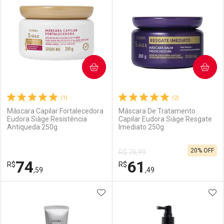
Laboratório
Por Menos
Laboratório
Por Menos
COMPRAR
COMPRAR
(1)
(2)
Máscara Capilar Fortalecedora
Máscara De Tratamento
Eudora Siàge Resistência
Capilar Eudora Siàge Resgate
Antiqueda 250g
Imediato 250g
Ativar Desconto
Ativar Desconto
20% OFF
R$ 76,99
Comprar sem Desconto
Comprar sem Desconto
74
61
R$
Comprar sem Desconto
R$
Comprar sem Desconto
Por R$ 59,59/cada
Por R$ 75,59/cada
,59
,49
Por R$ 59,59/cada
Por R$ 75,59/cada
ADICIONAR AOS FAVORITOS
ADI
FECHAR
FECHAR
F
F
Laboratório
Por Menos
Laboratório
Por Menos