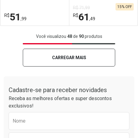
15% OFF
R$ 71,99
Comprar sem Desconto
Comprar sem Desconto
51
61
R$
Comprar sem Desconto
R$
Comprar sem Desconto
Por R$ 66,59/cada
Por R$ 61,49/cada
,99
,49
Por R$ 66,59/cada
Por R$ 61,49/cada
FECHAR
FECHAR
F
F
Você visualizou
48
de
90
produtos
Laboratório
Por Menos
Laboratório
Por Menos
CARREGAR MAIS
Tudo sobre a Drogarias Pacheco
Cadastre-se para receber novidades
Receba as melhores ofertas e super descontos
exclusivos!
Preencha o formulário abaixo para receber 
Nome
Ativar Desconto
Ativar Desconto