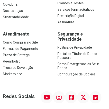
Exames e Testes
Ouvidoria
Serviços Farmacêuticos
Nossas Lojas
Prescrição Digital
Sustentabilidade
Assinatura
Atendimento
Segurança e
Privacidade
Como Comprar no Site
Política de Privacidade
Formas de Pagamento
Portal do Titular de Dados
Prazo de Entrega
Pessoais
Reembolso
Como Protegemos os Seus
Troca ou Devolução
Dados
Marketplace
Configuração de Cookies
YouTube
Instagram
Facebook
Twitter
Linkedin
Redes Sociais