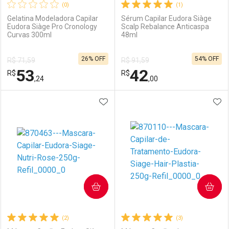
(0)
(1)
Gelatina Modeladora Capilar
Sérum Capilar Eudora Siàge
Eudora Siàge Pro Cronology
Scalp Rebalance Anticaspa
Curvas 300ml
48ml
Ativar Desconto
Ativar Desconto
26% OFF
54% OFF
R$ 71,59
R$ 91,59
Comprar sem Desconto
Comprar sem Desconto
53
42
R$
Comprar sem Desconto
R$
Comprar sem Desconto
Por R$ 39,99/cada
Por R$ 42,59/cada
,24
,00
Por R$ 39,99/cada
Por R$ 42,59/cada
ADICIONAR AOS FAVORITOS
ADI
FECHAR
FECHAR
F
F
Laboratório
Por Menos
Laboratório
Por Menos
COMPRAR
COMPRAR
(2)
(3)