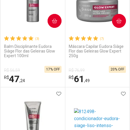
COMPRAR
COMPRAR
(3)
(7)
Balm Disciplinante Eudora
Máscara Capilar Eudora Siàge
Siàge Flor das Geleiras Glow
Flor das Geleiras Glow Expert
Expert 100ml
250g
Ativar Desconto
Ativar Desconto
17% OFF
20% OFF
R$ 56,59
R$ 76,99
Comprar sem Desconto
Comprar sem Desconto
47
61
R$
Comprar sem Desconto
R$
Comprar sem Desconto
Por R$ 43,99/cada
Por R$ 42,00/cada
,24
,49
Por R$ 43,99/cada
Por R$ 42,00/cada
ADICIONAR AOS FAVORITOS
ADI
FECHAR
FECHAR
F
F
Laboratório
Por Menos
Laboratório
Por Menos