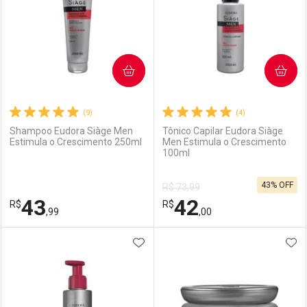
COMPRAR
COMPRAR
(9)
(4)
Shampoo Eudora Siàge Men
Tônico Capilar Eudora Siàge
Estimula o Crescimento 250ml
Men Estimula o Crescimento
100ml
Ativar Desconto
Ativar Desconto
43% OFF
R$ 73,99
Comprar sem Desconto
Comprar sem Desconto
43
42
R$
Comprar sem Desconto
R$
Comprar sem Desconto
Por R$ 74,59/cada
Por R$ 61,49/cada
,99
,00
Por R$ 74,59/cada
Por R$ 61,49/cada
ADICIONAR AOS FAVORITOS
ADI
FECHAR
FECHAR
F
F
Laboratório
Por Menos
Laboratório
Por Menos