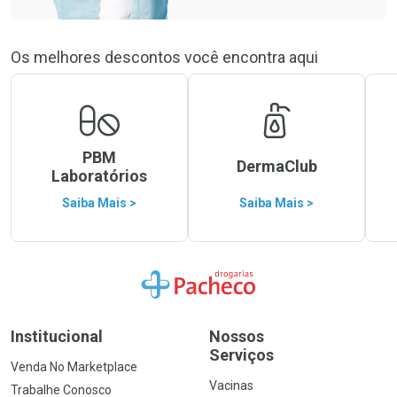
Os melhores descontos você encontra aqui
PBM
DermaClub
Laboratórios
Saiba Mais >
Saiba Mais >
Ir para a Home
Institucional
Nossos
Serviços
Venda No Marketplace
Vacinas
Trabalhe Conosco