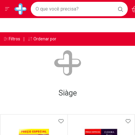
Drogarias Pacheco
Menu
Ac
Ir direto para a home
O que você precisa?
BAIXE
Baixe nosso APP e aproveite Ofertas Exclusivas!
BUSC
O AP
Navegue pela página
Ir direto para o conteúdo
Faça a sua busca
Ir direto para a busca
Ir direto para a conta
Ir direto para a ajuda
Âncoras
Breadcrumb
Filtros
Ordenar por
Drogarias Pacheco
Siàge
Ir direto para a notificações
Ir direto para o carrinho
Ir direto para o menu
Siàge
Prateleira
ADICIONAR AOS FAVORITOS
ADI