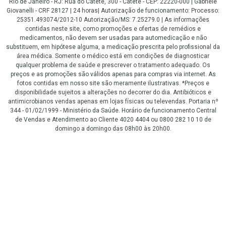
Rio de Janeiro - RJ: Rua do Catete, 300 - Catete - CEP: 22220-000 | Gabriele
Giovanelli - CRF 28127 | 24 horas| Autorização de funcionamento: Processo:
25351.493074/2012-10 Autorização/MS: 7.25279.0 | As informações
contidas neste site, como promoções e ofertas de remédios e
medicamentos, não devem ser usadas para automedicação e não
substituem, em hipótese alguma, a medicação prescrita pelo profissional da
área médica. Somente o médico está em condições de diagnosticar
qualquer problema de saúde e prescrever o tratamento adequado. Os
preços e as promoções são válidos apenas para compras via internet. As
fotos contidas em nosso site são meramente ilustrativas. *Preços e
disponibilidade sujeitos a alterações no decorrer do dia. Antibióticos e
antimicrobianos vendas apenas em lojas físicas ou televendas. Portaria nº
344 - 01/02/1999 - Ministério da Saúde. Horário de funcionamento Central
de Vendas e Atendimento ao Cliente 4020 4404 ou 0800 282 10 10 de
domingo a domingo das 08h00 às 20h00.
LGPD Aceite os Cookies