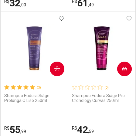
32
61
R$
Comprar sem Desconto
R$
Comprar sem Desconto
Por R$ 42,16/cada
Por R$ 71,99/cada
,00
,49
Por R$ 42,16/cada
Por R$ 71,99/cada
ADICIONAR AOS FAVORITOS
ADI
FECHAR
FECHAR
F
F
Laboratório
Por Menos
Laboratório
Por Menos
COMPRAR
COMPRAR
(3)
(0)
Shampoo Eudora Siàge
Shampoo Eudora Siàge Pro
Prolonga O Liso 250ml
Cronology Curvas 250ml
Ativar Desconto
Ativar Desconto
Comprar sem Desconto
Comprar sem Desconto
55
42
R$
Comprar sem Desconto
R$
Comprar sem Desconto
Por R$ 32,00/cada
Por R$ 61,49/cada
,99
,59
Por R$ 32,00/cada
Por R$ 61,49/cada