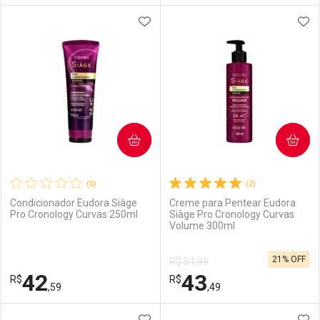
ADICIONAR AOS FAVORITOS
ADI
FECHAR
FECHAR
F
F
Laboratório
Por Menos
Laboratório
Por Menos
COMPRAR
COMPRAR
(0)
(2)
Condicionador Eudora Siàge
Creme para Pentear Eudora
Pro Cronology Curvas 250ml
Siàge Pro Cronology Curvas
Volume 300ml
Ativar Desconto
Ativar Desconto
21% OFF
R$ 54,99
Comprar sem Desconto
Comprar sem Desconto
42
43
R$
Comprar sem Desconto
R$
Comprar sem Desconto
Por R$ 55,99/cada
Por R$ 42,59/cada
,59
,49
Por R$ 55,99/cada
Por R$ 42,59/cada
ADICIONAR AOS FAVORITOS
ADI