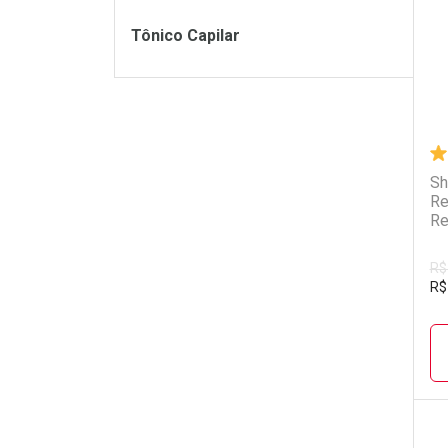
Tônico Capilar
Sh
Re
Re
R$
R$