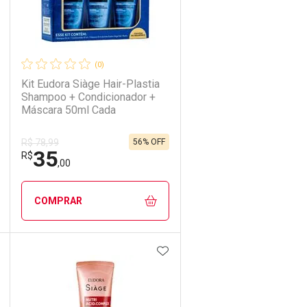
(0)
Kit Eudora Siàge Hair-Plastia
Shampoo + Condicionador +
Máscara 50ml Cada
56% OFF
R$ 78,99
35
R$
,00
COMPRAR
DICIONAR AOS FAVORITOS
ADICIONAR AOS FAVORIT
ECHAR
ECHAR
FECHAR
FECHAR
Laboratório
Por Menos