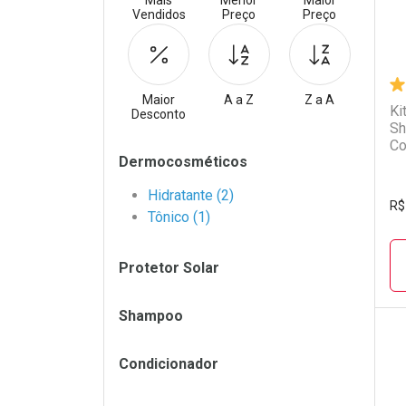
Mais
Menor
Maior
Vendidos
Preço
Preço
Maior
A a Z
Z a A
Ki
Desconto
Sh
Co
Filtros
Dermocosméticos
In
Hidratante (2)
R$
Tônico (1)
Protetor Solar
Shampoo
Condicionador
L
P