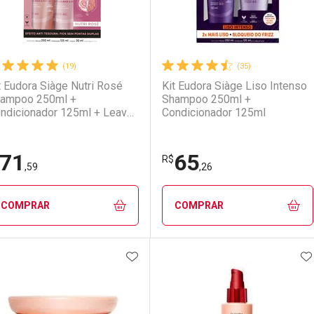
(19)
(35)
t Eudora Siàge Nutri Rosé
Kit Eudora Siàge Liso Intenso
ampoo 250ml +
Shampoo 250ml +
ndicionador 125ml + Leave-
Condicionador 125ml
 30ml
71
65
R$
,59
,26
COMPRAR
COMPRAR
ADICIONAR AOS FAVORITOS
A
FECHAR
FECHAR
F
F
aboratório
or Menos
Laboratório
Por Menos