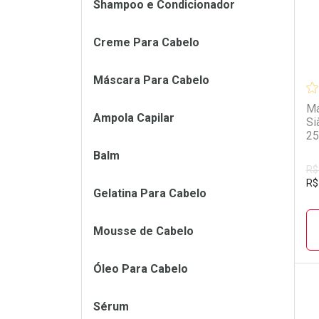
Shampoo e Condicionador
Creme Para Cabelo
Máscara Para Cabelo
Má
Ampola Capilar
Si
25
Balm
R$
R$
Gelatina Para Cabelo
Mousse de Cabelo
Óleo Para Cabelo
Sérum
L
P