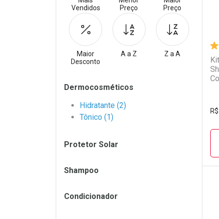
Mais
Menor
Maior
Vendidos
Preço
Preço
Maior
A a Z
Z a A
Ki
Desconto
Sh
Co
Filtros
Dermocosméticos
In
Hidratante (2)
R$
Tônico (1)
Protetor Solar
Shampoo
Condicionador
L
P