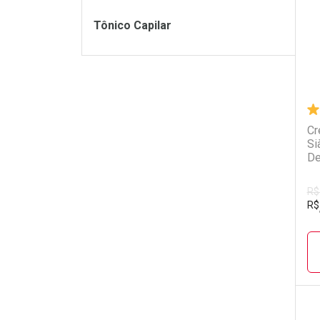
Tônico Capilar
Cr
Si
De
R$
R$