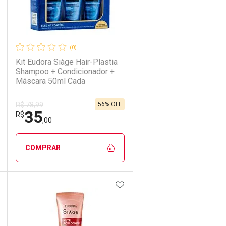
(0)
Kit Eudora Siàge Hair-Plastia
Shampoo + Condicionador +
Máscara 50ml Cada
56% OFF
R$ 78,99
35
R$
,00
COMPRAR
DICIONAR AOS FAVORITOS
ADICIONAR AOS FAVORIT
ECHAR
ECHAR
FECHAR
FECHAR
Laboratório
Por Menos