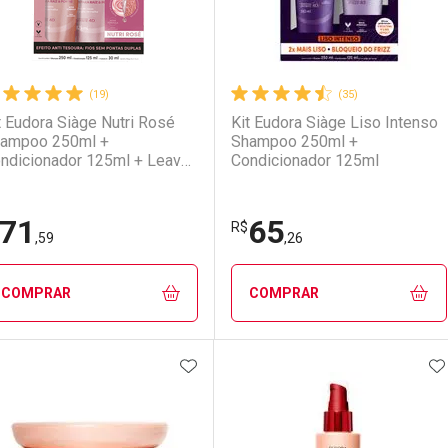
(19)
(35)
t Eudora Siàge Nutri Rosé
Kit Eudora Siàge Liso Intenso
ampoo 250ml +
Shampoo 250ml +
ndicionador 125ml + Leave-
Condicionador 125ml
 30ml
71
65
R$
,59
,26
COMPRAR
COMPRAR
ADICIONAR AOS FAVORITOS
A
FECHAR
FECHAR
F
F
aboratório
or Menos
Laboratório
Por Menos