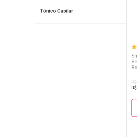
Tônico Capilar
Sh
Re
Re
R$
R$