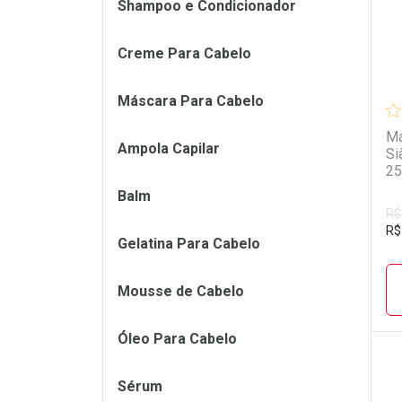
Shampoo e Condicionador
Creme Para Cabelo
Máscara Para Cabelo
Má
Ampola Capilar
Si
25
Balm
R$
R$
Gelatina Para Cabelo
Mousse de Cabelo
Óleo Para Cabelo
Sérum
L
P