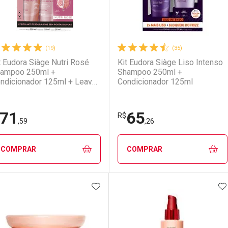
(19)
(35)
t Eudora Siàge Nutri Rosé
Kit Eudora Siàge Liso Intenso
ampoo 250ml +
Shampoo 250ml +
ndicionador 125ml + Leave-
Condicionador 125ml
 30ml
71
65
R$
,59
,26
COMPRAR
COMPRAR
ADICIONAR AOS FAVORITOS
A
FECHAR
FECHAR
F
F
aboratório
or Menos
Laboratório
Por Menos