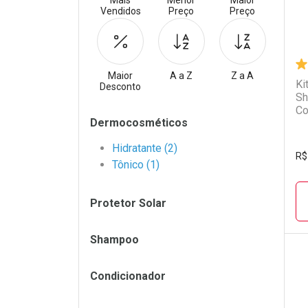
Mais
Menor
Maior
Vendidos
Preço
Preço
Maior
A a Z
Z a A
Ki
Desconto
Sh
Co
Filtros
Dermocosméticos
In
Hidratante (2)
R$
Tônico (1)
Protetor Solar
Shampoo
Condicionador
L
P