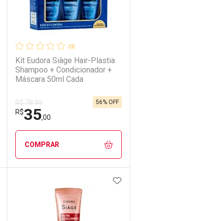
(0)
Kit Eudora Siàge Hair-Plastia
Shampoo + Condicionador +
Máscara 50ml Cada
56% OFF
R$ 78,99
35
R$
,00
COMPRAR
DICIONAR AOS FAVORITOS
ADICIONAR AOS FAVORIT
ECHAR
ECHAR
FECHAR
FECHAR
Laboratório
Por Menos