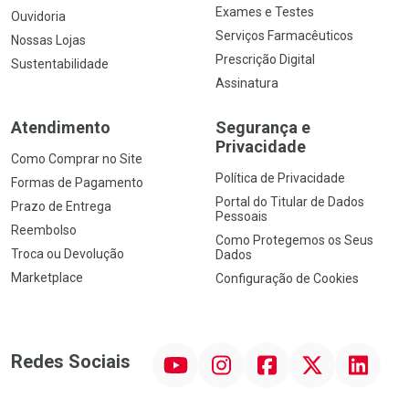
Exames e Testes
Ouvidoria
Serviços Farmacêuticos
Nossas Lojas
Prescrição Digital
Sustentabilidade
Assinatura
Atendimento
Segurança e
Privacidade
Como Comprar no Site
Política de Privacidade
Formas de Pagamento
Portal do Titular de Dados
Prazo de Entrega
Pessoais
Reembolso
Como Protegemos os Seus
Troca ou Devolução
Dados
Marketplace
Configuração de Cookies
YouTube
Instagram
Facebook
Twitter
Linkedin
Redes Sociais