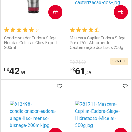
COMPRAR
COMPRAR
(7)
(9)
Condicionador Eudora Siàge
Máscara Capilar Eudora Siàge
Flor das Geleiras Glow Expert
Pré e Pós-Alisamento
200ml
Cauterização dos Lisos 250g
Ativar Desconto
Ativar Desconto
15% OFF
R$ 71,99
Comprar sem Desconto
Comprar sem Desconto
42
61
R$
Comprar sem Desconto
R$
Comprar sem Desconto
Por R$ 47,24/cada
Por R$ 61,49/cada
,59
,49
Por R$ 47,24/cada
Por R$ 61,49/cada
ADICIONAR AOS FAVORITOS
ADI
FECHAR
FECHAR
F
F
Laboratório
Por Menos
Laboratório
Por Menos