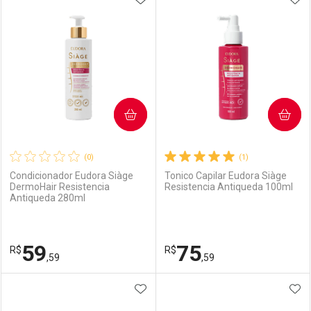
FECHAR
FECHAR
F
F
Laboratório
Por Menos
Laboratório
Por Menos
COMPRAR
COMPRAR
(0)
(1)
Condicionador Eudora Siàge
Tonico Capilar Eudora Siàge
DermoHair Resistencia
Resistencia Antiqueda 100ml
Antiqueda 280ml
Ativar Desconto
Ativar Desconto
Comprar sem Desconto
Comprar sem Desconto
59
75
R$
Comprar sem Desconto
R$
Comprar sem Desconto
Por R$ 42,59/cada
Por R$ 43,49/cada
,59
,59
Por R$ 42,59/cada
Por R$ 43,49/cada
ADICIONAR AOS FAVORITOS
ADI
FECHAR
FECHAR
F
F