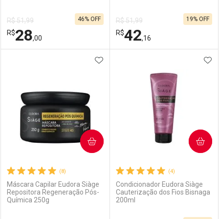
Ativar Desconto
Ativar Desconto
46% OFF
19% OFF
R$ 51,99
R$ 51,99
Comprar sem Desconto
Comprar sem Desconto
28
42
R$
Comprar sem Desconto
R$
Comprar sem Desconto
Por R$ 51,99/cada
Por R$ 42,59/cada
,00
,16
Por R$ 51,99/cada
Por R$ 42,59/cada
ADICIONAR AOS FAVORITOS
ADI
FECHAR
FECHAR
F
F
Laboratório
Por Menos
Laboratório
Por Menos
COMPRAR
COMPRAR
(8)
(4)
Máscara Capilar Eudora Siàge
Condicionador Eudora Siàge
Repositora Regeneração Pós-
Cauterização dos Fios Bisnaga
Química 250g
200ml
Ativar Desconto
Ativar Desconto