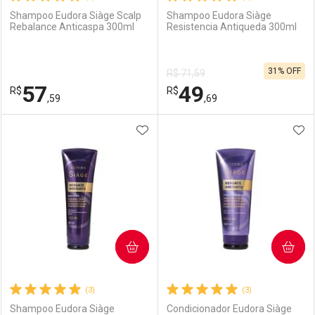
Shampoo Eudora Siàge Scalp
Shampoo Eudora Siàge
Rebalance Anticaspa 300ml
Resistencia Antiqueda 300ml
Ativar Desconto
Ativar Desconto
31% OFF
R$ 71,59
Comprar sem Desconto
Comprar sem Desconto
57
49
R$
Comprar sem Desconto
R$
Comprar sem Desconto
Por R$ 43,49/cada
Por R$ 39,00/cada
,59
,69
Por R$ 43,49/cada
Por R$ 39,00/cada
ADICIONAR AOS FAVORITOS
ADI
FECHAR
FECHAR
F
F
Laboratório
Por Menos
Laboratório
Por Menos
COMPRAR
COMPRAR
(3)
(3)
Shampoo Eudora Siàge
Condicionador Eudora Siàge