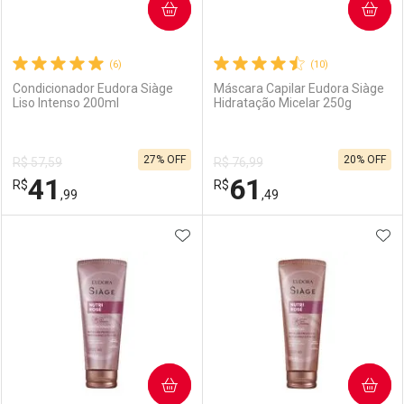
COMPRAR
COMPRAR
(6)
(10)
Condicionador Eudora Siàge
Máscara Capilar Eudora Siàge
Liso Intenso 200ml
Hidratação Micelar 250g
Ativar Desconto
Ativar Desconto
27% OFF
20% OFF
R$ 57,59
R$ 76,99
Comprar sem Desconto
Comprar sem Desconto
41
61
R$
Comprar sem Desconto
R$
Comprar sem Desconto
Por R$ 42,59/cada
Por R$ 61,49/cada
,99
,49
Por R$ 42,59/cada
Por R$ 61,49/cada
ADICIONAR AOS FAVORITOS
ADI
FECHAR
FECHAR
F
F
Laboratório
Por Menos
Laboratório
Por Menos
COMPRAR
COMPRAR