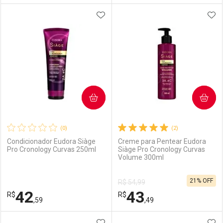
ADICIONAR AOS FAVORITOS
ADI
FECHAR
FECHAR
F
F
Laboratório
Por Menos
Laboratório
Por Menos
COMPRAR
COMPRAR
(0)
(2)
Condicionador Eudora Siàge
Creme para Pentear Eudora
Pro Cronology Curvas 250ml
Siàge Pro Cronology Curvas
Volume 300ml
Ativar Desconto
Ativar Desconto
21% OFF
R$ 54,99
Comprar sem Desconto
Comprar sem Desconto
42
43
R$
Comprar sem Desconto
R$
Comprar sem Desconto
Por R$ 39,99/cada
Por R$ 42,59/cada
,59
,49
Por R$ 39,99/cada
Por R$ 42,59/cada
ADICIONAR AOS FAVORITOS
ADI