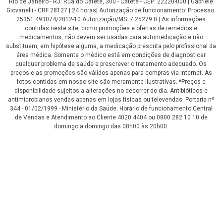
Rio de Janeiro - RJ: Rua do Catete, 300 - Catete - CEP: 22220-000 | Gabriele
Giovanelli - CRF 28127 | 24 horas| Autorização de funcionamento: Processo:
25351.493074/2012-10 Autorização/MS: 7.25279.0 | As informações
contidas neste site, como promoções e ofertas de remédios e
medicamentos, não devem ser usadas para automedicação e não
substituem, em hipótese alguma, a medicação prescrita pelo profissional da
área médica. Somente o médico está em condições de diagnosticar
qualquer problema de saúde e prescrever o tratamento adequado. Os
preços e as promoções são válidos apenas para compras via internet. As
fotos contidas em nosso site são meramente ilustrativas. *Preços e
disponibilidade sujeitos a alterações no decorrer do dia. Antibióticos e
antimicrobianos vendas apenas em lojas físicas ou televendas. Portaria nº
344 - 01/02/1999 - Ministério da Saúde. Horário de funcionamento Central
de Vendas e Atendimento ao Cliente 4020 4404 ou 0800 282 10 10 de
domingo a domingo das 08h00 às 20h00.
LGPD Aceite os Cookies