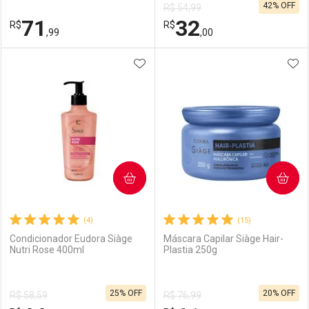
42% OFF
R$ 54,99
Comprar sem Desconto
Comprar sem Desconto
71
32
R$
Comprar sem Desconto
R$
Comprar sem Desconto
Por R$ 28,00/cada
Por R$ 42,16/cada
,99
,00
Por R$ 28,00/cada
Por R$ 42,16/cada
ADICIONAR AOS FAVORITOS
ADI
FECHAR
FECHAR
F
F
Laboratório
Por Menos
Laboratório
Por Menos
COMPRAR
COMPRAR
(4)
(15)
Condicionador Eudora Siàge
Máscara Capilar Siàge Hair-
Nutri Rose 400ml
Plastia 250g
Ativar Desconto
Ativar Desconto
25% OFF
20% OFF
R$ 58,59
R$ 76,99
Comprar sem Desconto
Comprar sem Desconto