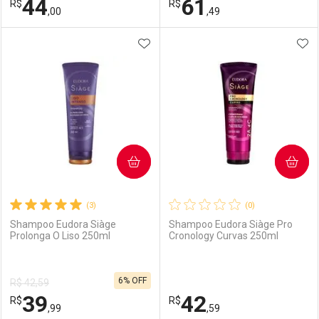
44
61
R$
Comprar sem Desconto
R$
Comprar sem Desconto
Por R$ 71,99/cada
Por R$ 32,00/cada
,00
,49
Por R$ 71,99/cada
Por R$ 32,00/cada
ADICIONAR AOS FAVORITOS
ADI
FECHAR
FECHAR
F
F
Laboratório
Por Menos
Laboratório
Por Menos
COMPRAR
COMPRAR
(3)
(0)
Shampoo Eudora Siàge
Shampoo Eudora Siàge Pro
Prolonga O Liso 250ml
Cronology Curvas 250ml
Ativar Desconto
Ativar Desconto
6% OFF
R$ 42,59
Comprar sem Desconto
Comprar sem Desconto
39
42
R$
Comprar sem Desconto
R$
Comprar sem Desconto
Por R$ 44,00/cada
Por R$ 61,49/cada
,99
,59
Por R$ 44,00/cada
Por R$ 61,49/cada