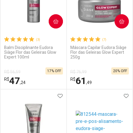
COMPRAR
COMPRAR
(3)
(7)
Balm Disciplinante Eudora
Máscara Capilar Eudora Siàge
Siàge Flor das Geleiras Glow
Flor das Geleiras Glow Expert
Expert 100ml
250g
Ativar Desconto
Ativar Desconto
17% OFF
20% OFF
R$ 56,59
R$ 76,99
Comprar sem Desconto
Comprar sem Desconto
47
61
R$
Comprar sem Desconto
R$
Comprar sem Desconto
Por R$ 43,99/cada
Por R$ 42,00/cada
,24
,49
Por R$ 43,99/cada
Por R$ 42,00/cada
ADICIONAR AOS FAVORITOS
ADI
FECHAR
FECHAR
F
F
Laboratório
Por Menos
Laboratório
Por Menos