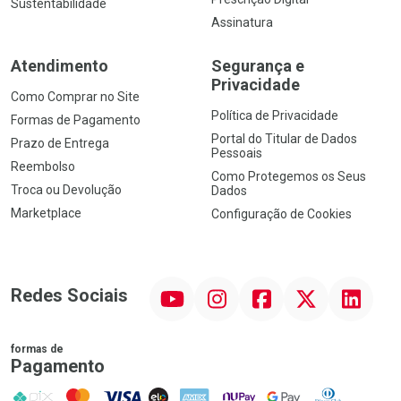
Sustentabilidade
Assinatura
Atendimento
Segurança e
Privacidade
Como Comprar no Site
Política de Privacidade
Formas de Pagamento
Portal do Titular de Dados
Prazo de Entrega
Pessoais
Reembolso
Como Protegemos os Seus
Troca ou Devolução
Dados
Marketplace
Configuração de Cookies
YouTube
Instagram
Facebook
Twitter
Linkedin
Redes Sociais
formas de
Pagamento
PIX
MasterCard
VISA
ELO
AMEX
NuPay
Google Pay
Diners Club