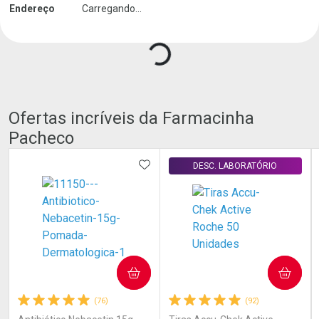
Endereço
Carregando...
Carregando produtos do seller...
Ofertas incríveis da Farmacinha
Pacheco
ADICIONAR AOS FAVORITOS
DESC. LABORATÓRIO
COMPRAR
COMPRAR
(76)
(92)