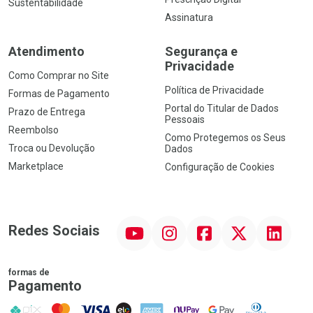
Sustentabilidade
Assinatura
Atendimento
Segurança e
Privacidade
Como Comprar no Site
Política de Privacidade
Formas de Pagamento
Portal do Titular de Dados
Prazo de Entrega
Pessoais
Reembolso
Como Protegemos os Seus
Troca ou Devolução
Dados
Marketplace
Configuração de Cookies
YouTube
Instagram
Facebook
Twitter
Linkedin
Redes Sociais
formas de
Pagamento
PIX
MasterCard
VISA
ELO
AMEX
NuPay
Google Pay
Diners Club