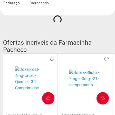
Endereço
Carregando...
Ofertas incríveis da Farmacinha
Pacheco
ADICIONAR AOS FAVORITOS
ADIC
COMPRAR
COMPRAR
(0)
(0)