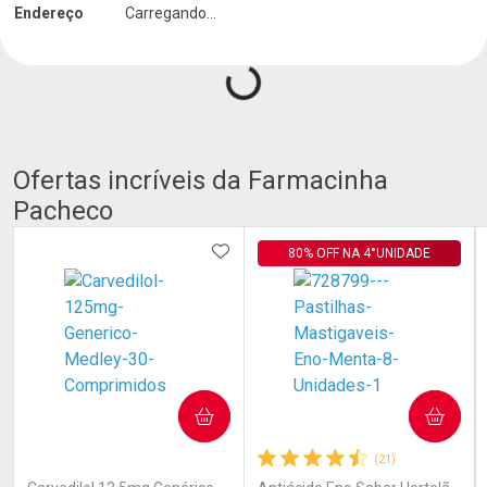
Endereço
Carregando...
Carregando produtos do seller...
Ofertas incríveis da Farmacinha
Pacheco
ADICIONAR AOS FAVORITOS
80% OFF NA 4°UNIDADE
COMPRAR
COMPRAR
(0)
(21)