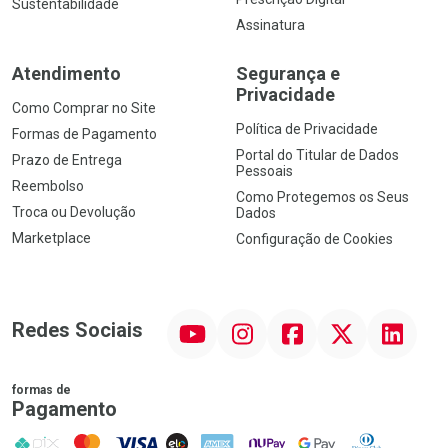
Sustentabilidade
Assinatura
Atendimento
Segurança e
Privacidade
Como Comprar no Site
Política de Privacidade
Formas de Pagamento
Portal do Titular de Dados
Prazo de Entrega
Pessoais
Reembolso
Como Protegemos os Seus
Troca ou Devolução
Dados
Marketplace
Configuração de Cookies
YouTube
Instagram
Facebook
Twitter
Linkedin
Redes Sociais
formas de
Pagamento
PIX
MasterCard
VISA
ELO
AMEX
NuPay
Google Pay
Diners Club