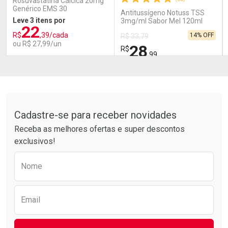
Rosuvastatina Cálcica 20mg
Genérico EMS 30
Antitussígeno Notuss TSS
Comprimidos Revestidos
Leve 3 itens por
3mg/ml Sabor Mel 120ml
22
Xarope
R$
,39/cada
14% OFF
R$ 33,79
ou R$ 27,99/un
28
R$
,99
FECHAR
FECHAR
FEC
FEC
Laboratório
Laboratório
Por Menos
Por Menos
Tudo sobre a Drogarias Pacheco
Cadastre-se para receber novidades
Receba as melhores ofertas e super descontos
exclusivos!
Preencha o formulário abaixo para receber 
Nome
Ativar Desconto
Ativar Desconto
Email
Comprar sem Desconto
Comprar sem Desconto
Comprar sem Desconto
Comprar sem Desconto
Por R$ 27,99/cada
Por R$ 28,99/cada
Por R$ 27,99/cada
Por R$ 28,99/cada