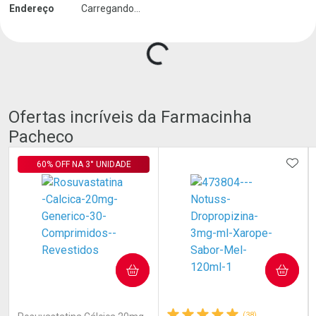
Endereço
Carregando...
Carregando produtos do seller...
Ofertas incríveis da Farmacinha
Pacheco
ADIC
60% OFF NA 3° UNIDADE
COMPRAR
COMPRAR
(26)
(38)