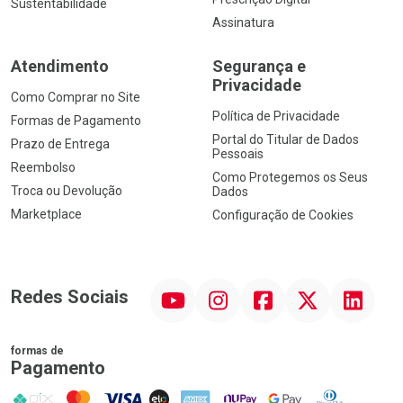
Sustentabilidade
Assinatura
Atendimento
Segurança e
Privacidade
Como Comprar no Site
Política de Privacidade
Formas de Pagamento
Portal do Titular de Dados
Prazo de Entrega
Pessoais
Reembolso
Como Protegemos os Seus
Troca ou Devolução
Dados
Marketplace
Configuração de Cookies
YouTube
Instagram
Facebook
Twitter
Linkedin
Redes Sociais
formas de
Pagamento
PIX
MasterCard
VISA
ELO
AMEX
NuPay
Google Pay
Diners Club