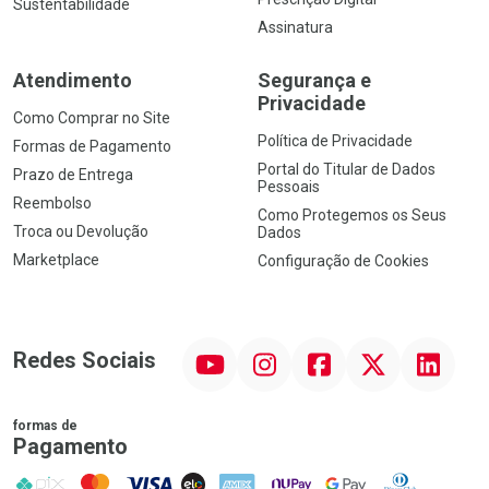
Sustentabilidade
Assinatura
Atendimento
Segurança e
Privacidade
Como Comprar no Site
Política de Privacidade
Formas de Pagamento
Portal do Titular de Dados
Prazo de Entrega
Pessoais
Reembolso
Como Protegemos os Seus
Troca ou Devolução
Dados
Marketplace
Configuração de Cookies
YouTube
Instagram
Facebook
Twitter
Linkedin
Redes Sociais
formas de
Pagamento
PIX
MasterCard
VISA
ELO
AMEX
NuPay
Google Pay
Diners Club