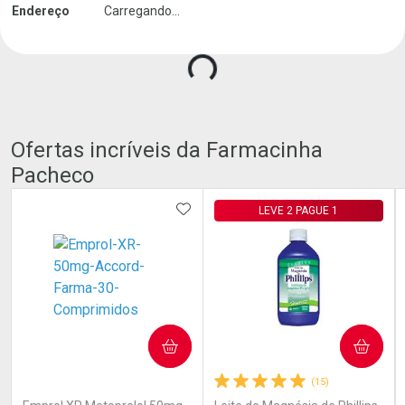
Endereço
Carregando...
Ofertas incríveis da Farmacinha
Pacheco
ADICIONAR AOS FAVORITOS
LEVE 2 PAGUE 1
COMPRAR
COMPRAR
(0)
(15)