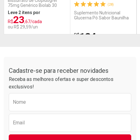
Bissulfato de Clopidogrel
(28)
75mg Genérico Biolab 30
Comprimidos
Leve 2 itens por
Suplemento Nutricional
23
Glucerna Pó Sabor Baunilha
R$
,67/cada
400g
ou R$ 29,59/un
124
R$
,59
FECHAR
FECHAR
FEC
FEC
Laboratório
Laboratório
Por Menos
Por Menos
Tudo sobre a Drogarias Pacheco
Cadastre-se para receber novidades
Receba as melhores ofertas e super descontos
exclusivos!
Preencha o formulário abaixo para receber 
Nome
Ativar Desconto
Ativar Desconto
Email
Comprar sem Desconto
Comprar sem Desconto
Comprar sem Desconto
Comprar sem Desconto
Por R$ 29,59/cada
Por R$ 124,59/cada
Por R$ 29,59/cada
Por R$ 124,59/cada