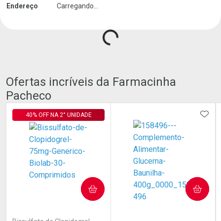
Carregando produtos do seller...
Endereço
Carregando...
Ofertas incríveis da Farmacinha
Pacheco
ADIC
40% OFF NA 2° UNIDADE
COMPRAR
COMPRAR
(3)