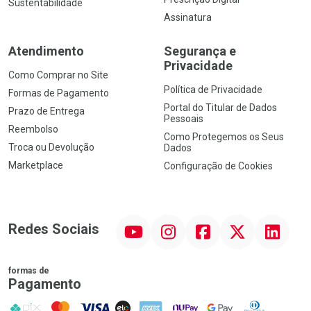
Sustentabilidade
Assinatura
Atendimento
Segurança e
Privacidade
Como Comprar no Site
Política de Privacidade
Formas de Pagamento
Portal do Titular de Dados
Prazo de Entrega
Pessoais
Reembolso
Como Protegemos os Seus
Troca ou Devolução
Dados
Marketplace
Configuração de Cookies
YouTube
Instagram
Facebook
Twitter
Linkedin
Redes Sociais
formas de
Pagamento
PIX
MasterCard
VISA
ELO
AMEX
NuPay
Google Pay
Diners Club