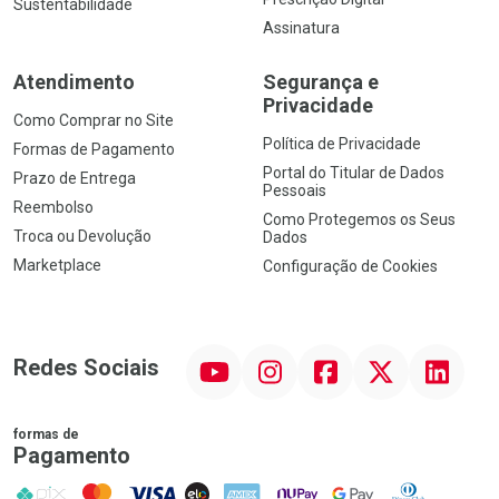
Sustentabilidade
Assinatura
Atendimento
Segurança e
Privacidade
Como Comprar no Site
Política de Privacidade
Formas de Pagamento
Portal do Titular de Dados
Prazo de Entrega
Pessoais
Reembolso
Como Protegemos os Seus
Troca ou Devolução
Dados
Marketplace
Configuração de Cookies
YouTube
Instagram
Facebook
Twitter
Linkedin
Redes Sociais
formas de
Pagamento
PIX
MasterCard
VISA
ELO
AMEX
NuPay
Google Pay
Diners Club