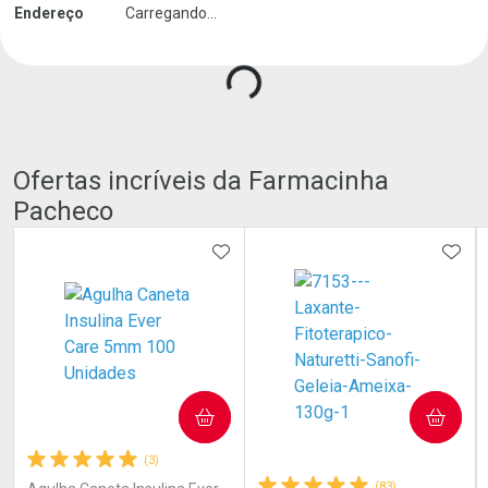
Carregando produtos do seller...
Endereço
Carregando...
Ofertas incríveis da Farmacinha
Pacheco
ADICIONAR AOS FAVORITOS
ADIC
COMPRAR
COMPRAR
(3)
(83)