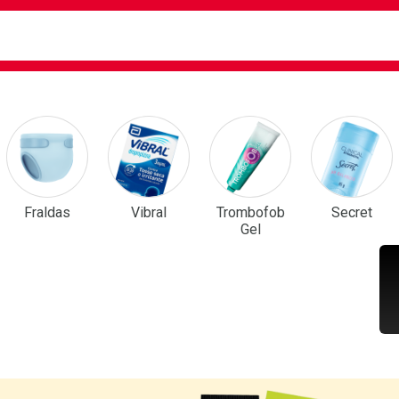
ca
isa?
em Destaque
Fraldas
Vibral
Trombofob
Secret
Gel