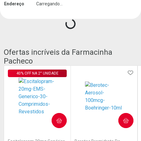
Carregando produtos do seller...
Endereço
Carregando...
Ofertas incríveis da Farmacinha
Pacheco
ADIC
40% OFF NA 2° UNIDADE
COMPRAR
COMPRAR
(6)
(1)