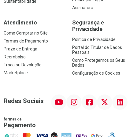
Sustentabilidade
Assinatura
Atendimento
Segurança e
Privacidade
Como Comprar no Site
Política de Privacidade
Formas de Pagamento
Portal do Titular de Dados
Prazo de Entrega
Pessoais
Reembolso
Como Protegemos os Seus
Troca ou Devolução
Dados
Marketplace
Configuração de Cookies
YouTube
Instagram
Facebook
Twitter
Linkedin
Redes Sociais
formas de
Pagamento
PIX
MasterCard
VISA
ELO
AMEX
NuPay
Google Pay
Diners Club