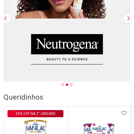
Imagem Anterior
Pr
Queridinhos
ADIC
50% OFF NA 2° UNIDADE