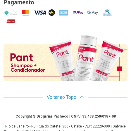
Pagamento
PIX
MasterCard
VISA
ELO
AMEX
NuPay
Google Pay
Diners Club
Hipercard
Promoção em Destaque
Voltar ao Topo
Copyright
Copyright © Drogarias Pacheco | CNPJ: 33.438.250/0187-08
Rio de Janeiro - RJ: Rua do Catete, 300 - Catete - CEP: 22220-000 | Gabriele