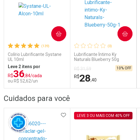
COMPRAR
COMPRAR
(139)
(0)
Colírio Lubrificante Systane
Lubrificante Íntimo Ky
UL 10ml
Naturals Blueberry 50g
Leve 2 itens por
10% OFF
R$ 31,59
36
28
R$
,84/cada
R$
,40
ou R$ 52,62/un
FECHAR
FECHAR
FEC
FEC
Cuidados para você
Laboratório
Laboratório
Por Menos
Por Menos
ADICIONAR AOS FAVORITOS
LEVE 3 OU MAIS COM 40% OFF