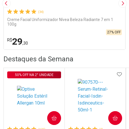
Imagem Anterior
Pró
(34)
Creme Facial Uniformizador Nívea Beleza Radiante 7 em 1
100g
27% OFF
29
R$
,30
R
R
FECHA
FECHA
Destaques da Semana
Laboratório
Por Menos
ADIC
50% OFF NA 2° UNIDADE
Ativar Desconto
COMPRAR
COMPRAR