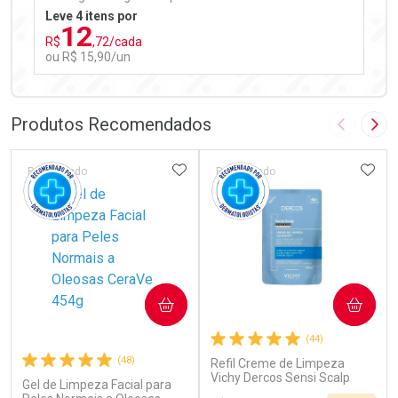
Leve 4 itens por
12
R$
,72/cada
ou R$ 15,90/un
FECHAR
FECHAR
Laboratório
Por Menos
Produtos Recomendados
Imagem A
Pró
ADICIONAR AOS FAVORITOS
ADIC
Patrocinado
Patrocinado
Ativar Desconto
COMPRAR
COMPRAR
Comprar sem Desconto
Comprar sem Desconto
(44)
Por R$ 15,90/cada
Por R$ 15,90/cada
(48)
Refil Creme de Limpeza
Vichy Dercos Sensi Scalp
Gel de Limpeza Facial para
200ml