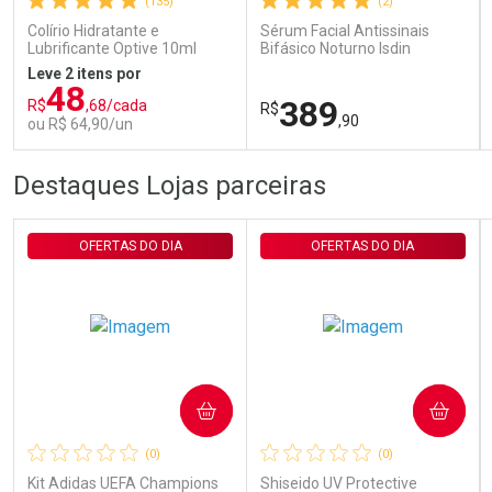
(135)
(2)
Comprar sem Desconto
Comprar sem Desconto
Por R$ 29,30/cada
Por R$ 29,30/cada
Colírio Hidratante e
Sérum Facial Antissinais
Lubrificante Optive 10ml
Bifásico Noturno Isdin
Isdinceutics Retinal com
Leve 2 itens por
Retinaldeído 50ml
48
389
R$
,68/cada
R$
,90
ou R$ 64,90/un
FECHAR
FECHAR
FEC
FEC
Destaques Lojas parceiras
Laboratório
Laboratório
Por Menos
Por Menos
OFERTAS DO DIA
OFERTAS DO DIA
COMPRAR
COMPRAR
Ativar Desconto
Ativar Desconto
(0)
(0)
Comprar sem Desconto
Comprar sem Desconto
Comprar sem Desconto
Comprar sem Desconto
Kit Adidas UEFA Champions
Shiseido UV Protective