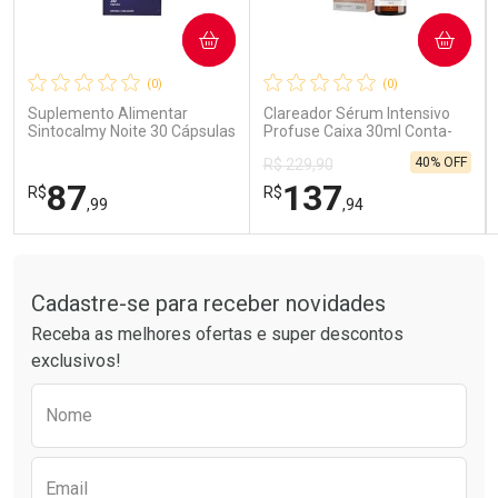
COMPRAR
COMPRAR
Ativar Desconto
Ativar Desconto
(0)
(0)
Comprar sem Desconto
Comprar sem Desconto
Comprar sem Desconto
Comprar sem Desconto
Suplemento Alimentar
Clareador Sérum Intensivo
Por R$ 85,99/cada
Por R$ 15,99/cada
Por R$ 85,99/cada
Por R$ 15,99/cada
Sintocalmy Noite 30 Cápsulas
Profuse Caixa 30ml Conta-
Gotas
40% OFF
R$ 229,90
87
137
R$
R$
,99
,94
Tudo sobre a Drogarias Pacheco
FECHAR
FECHAR
FEC
FEC
Laboratório
Laboratório
Por Menos
Por Menos
Cadastre-se para receber novidades
Receba as melhores ofertas e super descontos
exclusivos!
Preencha o formulário abaixo para receber 
Nome
Email