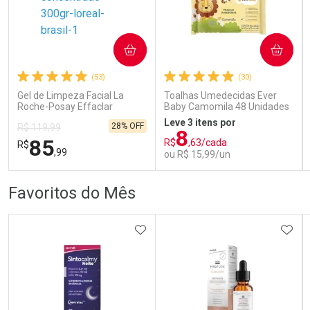
COMPRAR
COMPRAR
Ativar Desconto
Ativar Desconto
(53)
(30)
Comprar sem Desconto
Comprar sem Desconto
Comprar sem Desconto
Comprar sem Desconto
Gel de Limpeza Facial La
Toalhas Umedecidas Ever
Por R$ 52,62/cada
Por R$ 28,40/cada
Por R$ 52,62/cada
Por R$ 28,40/cada
Roche-Posay Effaclar
Baby Camomila 48 Unidades
Concentrado 300g
Leve 3 itens por
28% OFF
R$ 119,99
8
85
R$
,63/cada
R$
,99
ou R$ 15,99/un
FECHAR
FECHAR
FEC
FEC
Favoritos do Mês
Dermaclub
Laboratório
Por Menos
Por Menos
ADICIONAR AOS FAVORITOS
ADIC