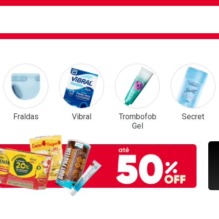
ca
isa?
em Destaque
Fraldas
Vibral
Trombofob
Secret
Gel