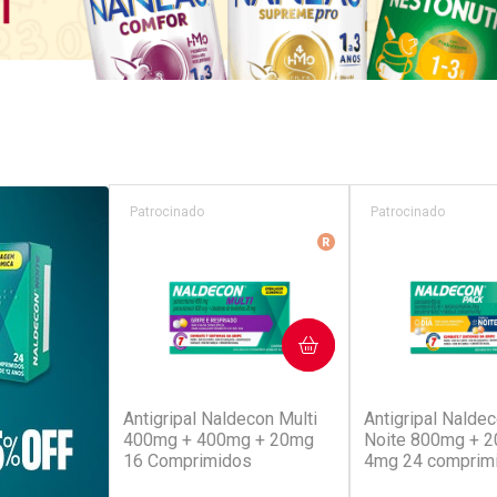
Patrocinado
Patrocinado
Medicamento De Refer
COMPRAR
COM
(52)
(4
Antigripal Naldecon Multi
Antigripal Naldec
400mg + 400mg + 20mg
Noite 800mg + 
16 Comprimidos
4mg 24 comprim