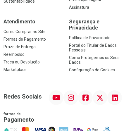
Sustentabilidade
Assinatura
Atendimento
Segurança e
Privacidade
Como Comprar no Site
Política de Privacidade
Formas de Pagamento
Portal do Titular de Dados
Prazo de Entrega
Pessoais
Reembolso
Como Protegemos os Seus
Troca ou Devolução
Dados
Marketplace
Configuração de Cookies
YouTube
Instagram
Facebook
Twitter
Linkedin
Redes Sociais
formas de
Pagamento
PIX
MasterCard
VISA
ELO
AMEX
NuPay
Google Pay
Diners Club