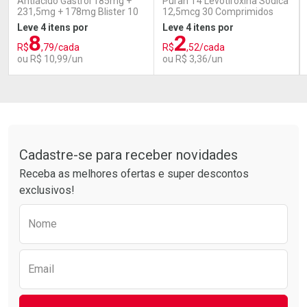
Antiácido Gastrol 185mg +
Puran T4 Levotiroxina Sódica
231,5mg + 178mg Blister 10
12,5mcg 30 Comprimidos
Pastilhas Mastigáveis
Revestidos
Leve 4 itens por
Leve 4 itens por
8
2
R$
,79/cada
R$
,52/cada
ou R$ 10,99/un
ou R$ 3,36/un
FECHAR
FECHAR
FEC
FEC
Laboratório
Laboratório
Por Menos
Por Menos
Tudo sobre a Drogarias Pacheco
Cadastre-se para receber novidades
Receba as melhores ofertas e super descontos
exclusivos!
Preencha o formulário abaixo para receber 
Nome
Ativar Desconto
Ativar Desconto
Email
Comprar sem Desconto
Comprar sem Desconto
Comprar sem Desconto
Comprar sem Desconto
Por R$ 10,99/cada
Por R$ 3,36/cada
Por R$ 10,99/cada
Por R$ 3,36/cada